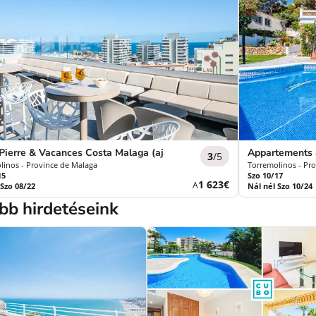
Pierre & Vacances Costa Malaga (ajánlott felnőtteknek) ***
Appartements 
3
/5
linos - Province de Malaga
Torremolinos - Pr
15
Szo 10/17
Új
1 623€
A
 Szo 08/22
Nál nél Szo 10/24
ár
bb hirdetéseink