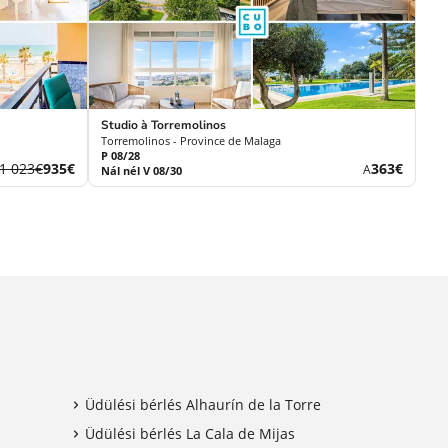
Studio à Torremolinos
Torremolinos - Province de Malaga
P 08/28
Korábbi
Új
Új
1 023€
935€
363€
A
Nál nél V 08/30
díj
ár
ár
Üdülési bérlés Alhaurín de la Torre
Üdülési bérlés La Cala de Mijas