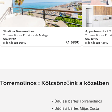
Studio à Torremolinos
Appartements à T
Torremolinos - Province de Malaga
Torremolinos - Prov
Szo 09/12
Szo 12/05
Új
1 580€
A
Nál nél Szo 09/19
Nál nél Szo 12/12
ár
Torremolinos : Kölcsönzőink a közelben
Üdülési bérlés Torremolinos
Üdülési bérlés Mijas Costa