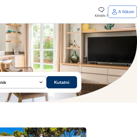
A fiókom
Kérdés ?
alók
Kutatni