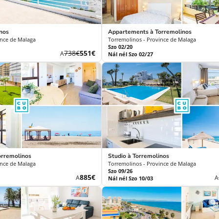
inos
Appartements à Torremolinos
ince de Malaga
Torremolinos - Province de Malaga
Szo 02/20
Korábbi
Új
738€
551€
A
Nál nél Szo 02/27
díj
ár
orremolinos
Studio à Torremolinos
ince de Malaga
Torremolinos - Province de Malaga
Szo 09/26
Új
885€
A
A
Nál nél Szo 10/03
ár