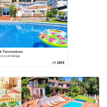
à Torremolinos
ovince de Malaga
Új
1 285€
A
ár