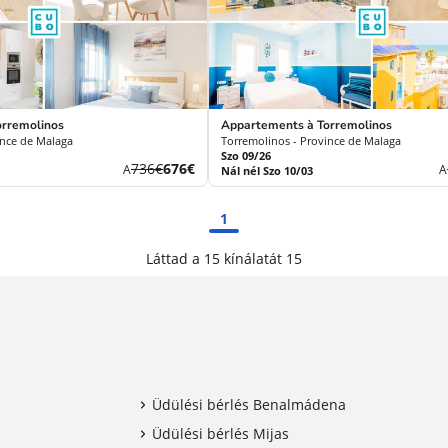
orremolinos
Appartements à Torremolinos
ince de Malaga
Torremolinos - Province de Malaga
Szo 09/26
Korábbi
Új
736€
676€
A
A
Nál nél Szo 10/03
díj
ár
1
Láttad a 15 kínálatát 15
Üdülési bérlés Benalmádena
Üdülési bérlés Mijas