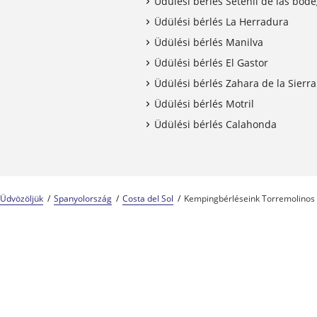
Üdülési bérlés Setenil de las bod
Üdülési bérlés La Herradura
Üdülési bérlés Manilva
Üdülési bérlés El Gastor
Üdülési bérlés Zahara de la Sierra
Üdülési bérlés Motril
Üdülési bérlés Calahonda
Üdvözöljük
Spanyolország
Costa del Sol
Kempingbérléseink Torremolinos
Kempingszakértők 57 éve
A Center Parcs csalá
Megbízható és tapasztalt