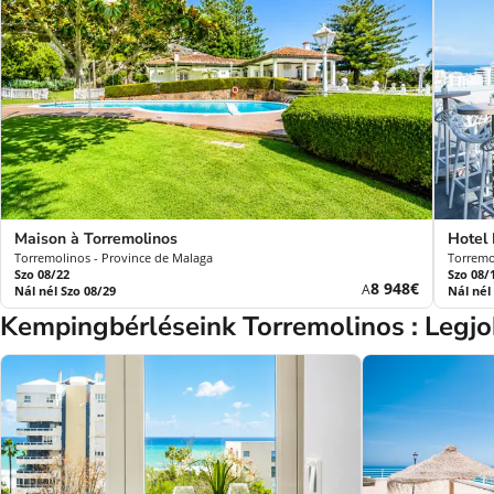
Maison à Torremolinos
Hotel 
Torremolinos - Province de Malaga
Torremo
Szo 08/22
Szo 08/
Új
8 948€
A
Nál nél Szo 08/29
Nál nél
ár
Kempingbérléseink Torremolinos : Legjo