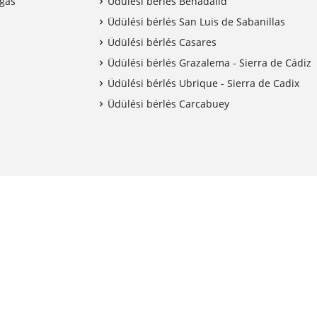
egas
Üdülési bérlés Benadalid
Üdülési bérlés San Luis de Sabanillas
Üdülési bérlés Casares
Üdülési bérlés Grazalema - Sierra de Cádiz
Üdülési bérlés Ubrique - Sierra de Cadix
Üdülési bérlés Carcabuey
d tagja
Foglaljon nyugodt szívvel
10% ca
Ingyenes lemondás a Flexi+
Ingyenes
segítségével
fiókjába