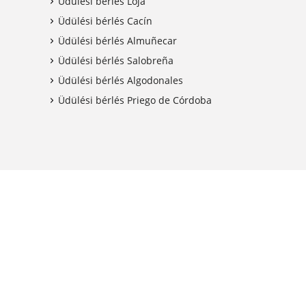
Üdülési bérlés Loja
Üdülési bérlés Cacín
Üdülési bérlés Almuñecar
Üdülési bérlés Salobreña
Üdülési bérlés Algodonales
Üdülési bérlés Priego de Córdoba
shback kedvezmény
Kapcsolatban áll az APST-vel
 utazási hitelt kaphat
Foglaljon nyugodt szívvel
n