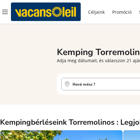
Céljaink
Promóció
Kemping Torremolin
Adja meg dátumait, és válasszon 21 aján
Kempingbérléseink Torremolinos : Legjo