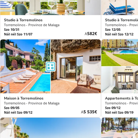
Studio à Torremolinos
Studio à Torremol
Torremolinos - Province de Malaga
Torremolinos - Prov
Szo 10/31
Szo 12/05
Új
582€
A
Nál nél Szo 11/07
Nál nél Szo 12/12
ár
Maison à Torremolinos
Appartements à T
Torremolinos - Province de Malaga
Torremolinos - Prov
Szo 09/05
Szo 09/12
Új
5 535€
A
Nál nél Szo 09/12
Nál nél Szo 09/19
ár