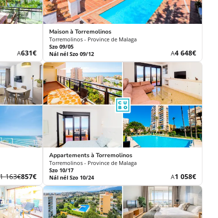
Maison à Torremolinos
Torremolinos - Province de Malaga
Szo 09/05
Új
Új
631€
4 648€
A
A
Nál nél Szo 09/12
ár
ár
Appartements à Torremolinos
Torremolinos - Province de Malaga
Szo 10/17
Korábbi
Új
Új
1 163€
857€
1 058€
A
Nál nél Szo 10/24
díj
ár
ár