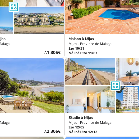
jas
Maison à Mijas
Malaga
Mijas - Province de Malaga
Szo 10/31
Új
1 305€
A
Nál nél Szo 11/07
ár
Studio à Mijas
Malaga
Mijas - Province de Malaga
Szo 12/05
Új
2 306€
A
Nál nél Szo 12/12
ár