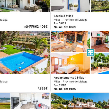
Studio à Mijas
Malaga
Mijas - Province de Malaga
Szo 08/22
Korábbi
Új
2 773€
2 406€
A
Nál nél Szo 08/29
díj
ár
Appartements à Mijas
Malaga
Mijas - Province de Malaga
Szo 01/02
Új
833€
A
Nál nél Szo 01/09
ár