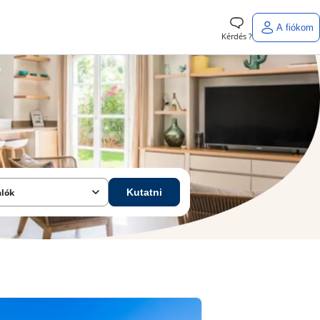
A fiókom
Kérdés ?
alók
Kutatni