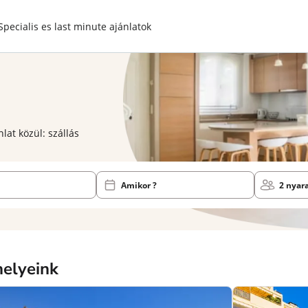
Specialis es last minute ajánlatok
lat közül: szállás
Amikor ?
2 nyar
helyeink