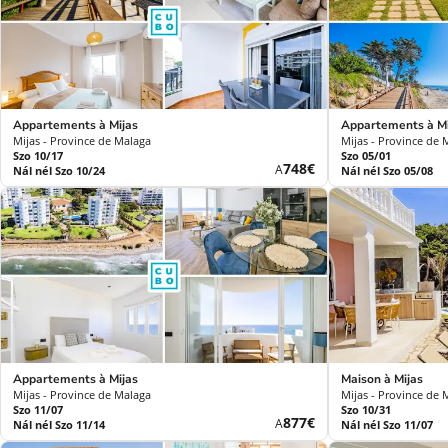
Appartements à Mijas
Appartements à Mi
Mijas - Province de Malaga
Mijas - Province de 
Szo 10/17
Szo 05/01
Új
748€
A
Nál nél Szo 10/24
Nál nél Szo 05/08
ár
Appartements à Mijas
Maison à Mijas
Mijas - Province de Malaga
Mijas - Province de 
Szo 11/07
Szo 10/31
Új
877€
A
Nál nél Szo 11/14
Nál nél Szo 11/07
ár