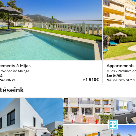
tements à Mijas
Appartements 
 Province de Malaga
Mijas - Province d
22
Szo 04/03
Új
1 510€
A
 Szo 08/29
Nál nél Szo 04/10
ár
téseink