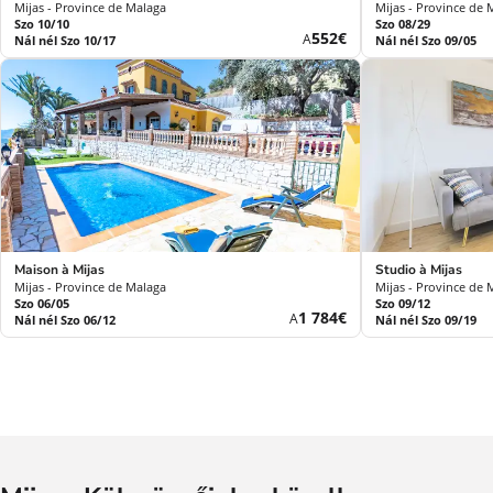
Mijas - Province de Malaga
Mijas - Province de 
Szo 10/10
Szo 08/29
Új
552€
A
Nál nél Szo 10/17
Nál nél Szo 09/05
ár
Maison à Mijas
Studio à Mijas
Mijas - Province de Malaga
Mijas - Province de 
Szo 06/05
Szo 09/12
Új
1 784€
A
Nál nél Szo 06/12
Nál nél Szo 09/19
ár