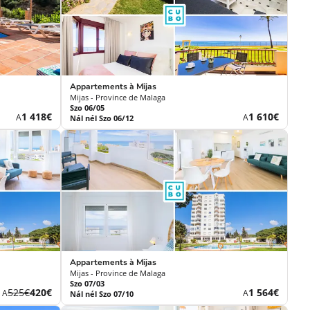
Appartements à Mijas
Mijas - Province de Malaga
Szo 06/05
Új
Új
1 418€
1 610€
A
A
Nál nél Szo 06/12
ár
ár
Appartements à Mijas
Mijas - Province de Malaga
Szo 07/03
Korábbi
Új
Új
525€
420€
1 564€
A
A
Nál nél Szo 07/10
díj
ár
ár