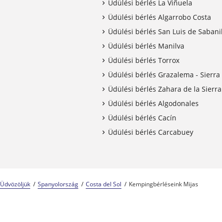
Üdülési bérlés La Viñuela
Üdülési bérlés Algarrobo Costa
Üdülési bérlés San Luis de Sabani
Üdülési bérlés Manilva
Üdülési bérlés Torrox
Üdülési bérlés Grazalema - Sierra
Üdülési bérlés Zahara de la Sierra
Üdülési bérlés Algodonales
Üdülési bérlés Cacín
Üdülési bérlés Carcabuey
Üdvözöljük
Spanyolország
Costa del Sol
Kempingbérléseink Mijas
Kempingszakértők 57 éve
A Center Parcs csalá