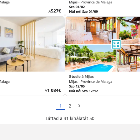
Malaga
Mijas - Province de Malaga
Szo 01/02
Új
527€
A
Nál nél Szo 01/09
ár
Studio à Mijas
Malaga
Mijas - Province de Malaga
Szo 12/05
Új
1 084€
A
Nál nél Szo 12/12
ár
1
2
Láttad a 31 kínálatát 50