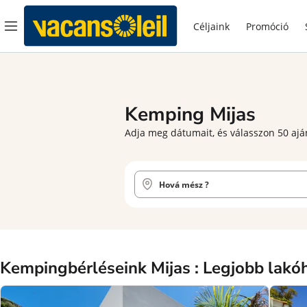
Céljaink
Promóció
Kemping Mijas
Adja meg dátumait, és válasszon 50 aján
Kempingbérléseink Mijas : Legjobb lakó