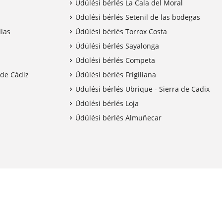
Üdülési bérlés La Cala del Moral
Üdülési bérlés Setenil de las bodegas
llas
Üdülési bérlés Torrox Costa
Üdülési bérlés Sayalonga
Üdülési bérlés Competa
 de Cádiz
Üdülési bérlés Frigiliana
Üdülési bérlés Ubrique - Sierra de Cadix
Üdülési bérlés Loja
Üdülési bérlés Almuñecar
d tagja
Foglaljon nyugodt szívvel
10% ca