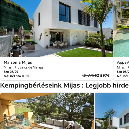
Maison à Mijas
Appar
Mijas - Province de Malaga
Mijas -
Szo 08/29
Szo 08/
Korábbi
Új
2 773€
2 597€
A
Nál nél Szo 09/05
Nál nél
díj
ár
Kempingbérléseink Mijas : Legjobb hirde