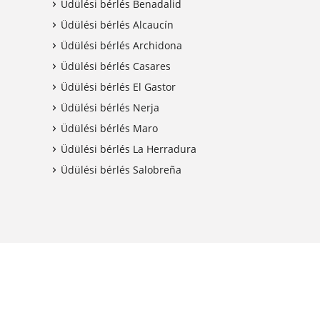
Üdülési bérlés Benadalid
Üdülési bérlés Alcaucín
Üdülési bérlés Archidona
Üdülési bérlés Casares
Üdülési bérlés El Gastor
Üdülési bérlés Nerja
Üdülési bérlés Maro
Üdülési bérlés La Herradura
Üdülési bérlés Salobreña
shback kedvezmény
Kapcsolatban áll az APST-vel