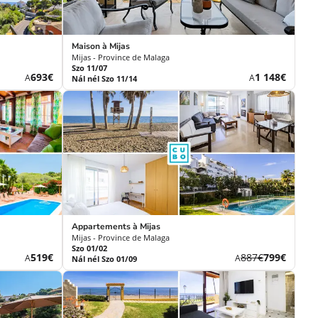
Maison à Mijas
Mijas - Province de Malaga
Szo 11/07
Új
Új
693€
1 148€
A
A
Nál nél Szo 11/14
ár
ár
Appartements à Mijas
Mijas - Province de Malaga
Szo 01/02
Új
Korábbi
Új
519€
887€
799€
A
A
Nál nél Szo 01/09
ár
díj
ár