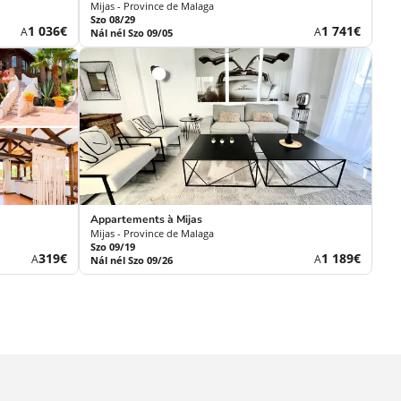
Mijas - Province de Malaga
Szo 08/29
Új
Új
1 036€
1 741€
A
A
Nál nél Szo 09/05
ár
ár
Appartements à Mijas
Mijas - Province de Malaga
Szo 09/19
Új
Új
319€
1 189€
A
A
Nál nél Szo 09/26
ár
ár