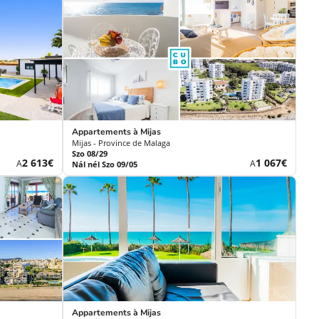
Appartements à Mijas
Mijas - Province de Malaga
Szo 08/29
Új
Új
2 613€
1 067€
A
A
Nál nél Szo 09/05
ár
ár
Appartements à Mijas