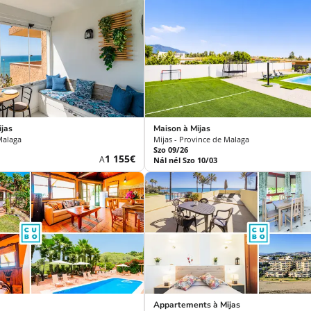
jas
Maison à Mijas
Malaga
Mijas - Province de Malaga
Szo 09/26
Új
1 155€
A
Nál nél Szo 10/03
ár
Appartements à Mijas