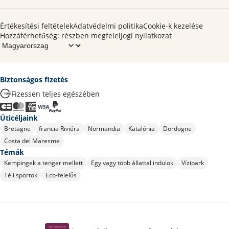
Értékesítési feltételek
Adatvédelmi politika
Cookie-k kezelése
Hozzáférhetőség: részben megfelel
Jogi nyilatkozat
Biztonságos fizetés
Fizessen teljes egészében
Úticéljaink
Bretagne
francia Riviéra
Normandia
Katalónia
Dordogne
Costa del Maresme
Témák
Kempingek a tenger mellett
Egy vagy több állattal indulok
Vízipark
Téli sportok
Eco-felelős