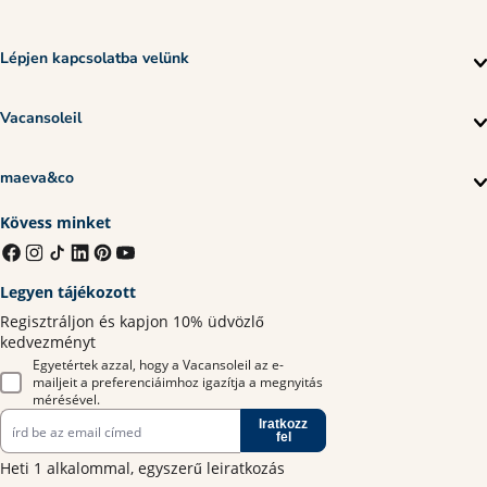
Lépjen kapcsolatba velünk
Vacansoleil
maeva&co
Kövess minket
Legyen tájékozott
Regisztráljon és kapjon 10% üdvözlő
kedvezményt
Egyetértek azzal, hogy a Vacansoleil az e-
mailjeit a preferenciáimhoz igazítja a megnyitás
mérésével.
Iratkozz
fel
Heti 1 alkalommal, egyszerű leiratkozás