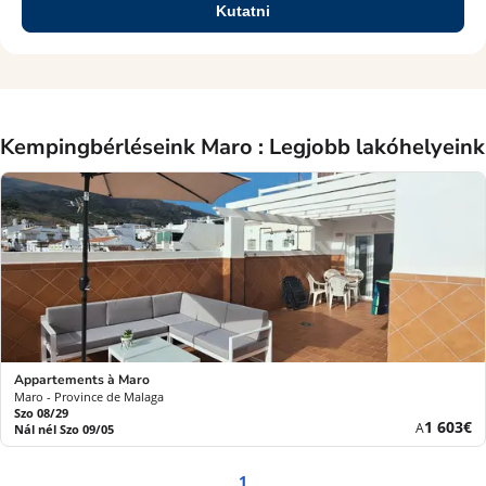
Kutatni
Kempingbérléseink Maro : Legjobb lakóhelyeink
Appartements à Maro
Maro - Province de Malaga
Szo 08/29
Új
1 603€
A
Nál nél Szo 09/05
ár
1