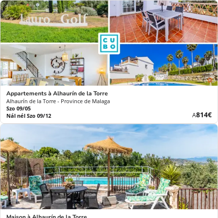
Appartements à Alhaurín de la Torre
Alhaurín de la Torre - Province de Malaga
Szo 09/05
Új
814€
A
Nál nél Szo 09/12
ár
Maison à Alhaurín de la Torre