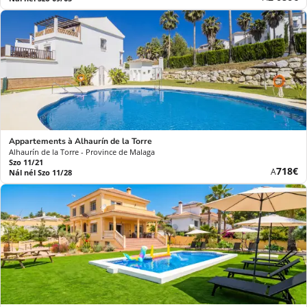
ár
Appartements à Alhaurín de la Torre
Alhaurín de la Torre - Province de Malaga
Szo 11/21
Új
718€
A
Nál nél Szo 11/28
ár