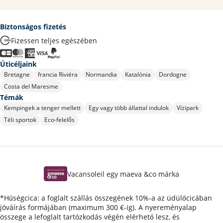
Biztonságos fizetés
Fizessen teljes egészében
Úticéljaink
Bretagne
francia Riviéra
Normandia
Katalónia
Dordogne
Costa del Maresme
Témák
Kempingek a tenger mellett
Egy vagy több állattal indulok
Vízipark
Téli sportok
Eco-felelős
Vacansoleil egy maeva &co márka
*Hűségcica: a foglalt szállás összegének 10%-a az üdülőcicában
jóváírás formájában (maximum 300 €-ig). A nyereményalap
összege a lefoglalt tartózkodás végén elérhető lesz, és