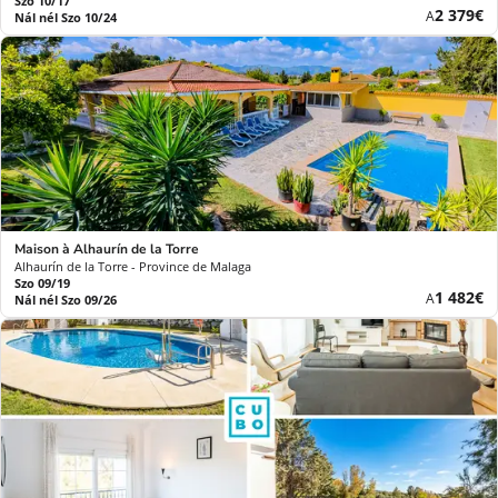
Szo 10/17
Új
2 379€
A
Nál nél Szo 10/24
ár
Maison à Alhaurín de la Torre
Alhaurín de la Torre - Province de Malaga
Szo 09/19
Új
1 482€
A
Nál nél Szo 09/26
ár