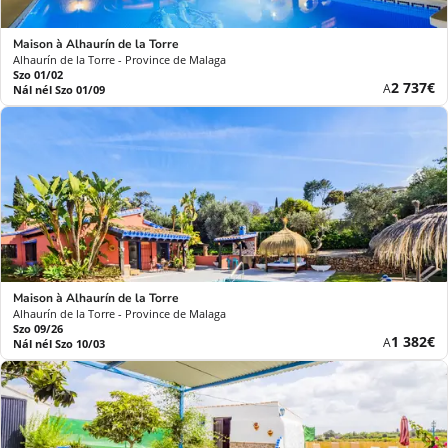
Maison à Alhaurín de la Torre
Alhaurín de la Torre - Province de Malaga
Szo 01/02
Új
2 737€
A
Nál nél Szo 01/09
ár
Maison à Alhaurín de la Torre
Alhaurín de la Torre - Province de Malaga
Szo 09/26
Új
1 382€
A
Nál nél Szo 10/03
ár