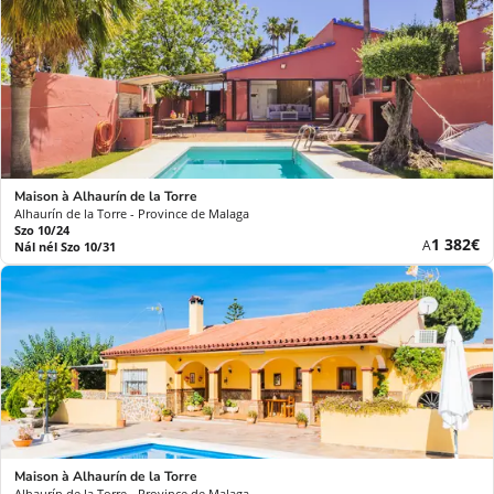
Maison à Alhaurín de la Torre
Alhaurín de la Torre - Province de Malaga
Szo 10/24
Új
1 382€
A
Nál nél Szo 10/31
ár
Maison à Alhaurín de la Torre
Alhaurín de la Torre - Province de Malaga