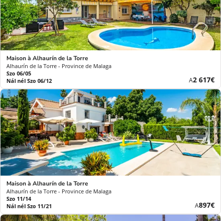
Maison à Alhaurín de la Torre
Alhaurín de la Torre - Province de Malaga
Szo 06/05
Új
2 617€
A
Nál nél Szo 06/12
ár
Maison à Alhaurín de la Torre
Alhaurín de la Torre - Province de Malaga
Szo 11/14
Új
897€
A
Nál nél Szo 11/21
ár