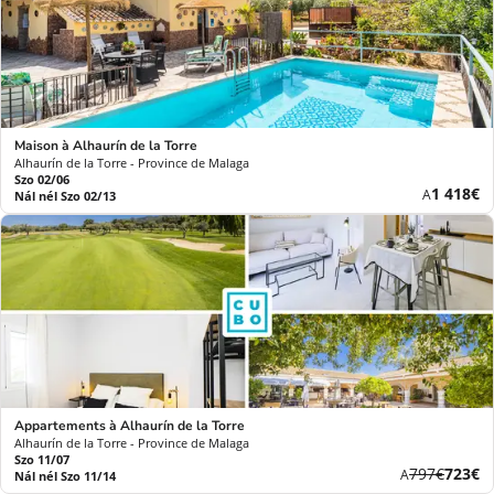
Maison à Alhaurín de la Torre
Alhaurín de la Torre - Province de Malaga
Szo 02/06
Új
1 418€
A
Nál nél Szo 02/13
ár
Appartements à Alhaurín de la Torre
Alhaurín de la Torre - Province de Malaga
Szo 11/07
Korábbi
Új
797€
723€
A
Nál nél Szo 11/14
díj
ár