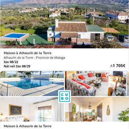
Maison à Alhaurín de la Torre
Alhaurín de la Torre - Province de Malaga
Szo 08/22
Új
1 705€
A
Nál nél Szo 08/29
ár
Maison à Alhaurín de la Torre