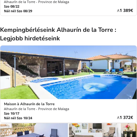
Alhaurín de la Torre - Province de Malaga
Szo 08/22
Új
1 389€
A
Nál nél Szo 08/29
ár
Kempingbérléseink Alhaurín de la Torre :
Legjobb hirdetéseink
Maison à Alhaurín de la Torre
Alhaurín de la Torre - Province de Malaga
Szo 10/17
Új
1 372€
A
Nál nél Szo 10/24
ár