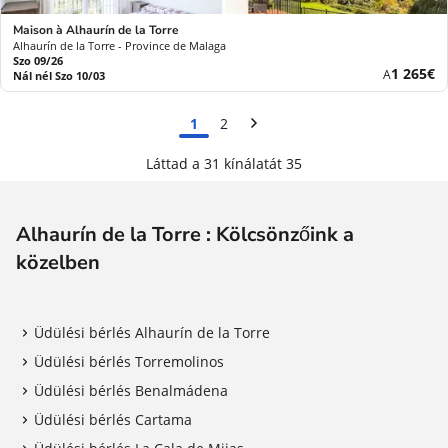
Maison à Alhaurín de la Torre
Alhaurín de la Torre - Province de Malaga
Szo 09/26
Új
1 265€
A
Nál nél Szo 10/03
ár
1
2
Láttad a 31 kínálatát 35
Alhaurín de la Torre : Kölcsönzőink a
közelben
Üdülési bérlés Alhaurín de la Torre
Üdülési bérlés Torremolinos
Üdülési bérlés Benalmádena
Üdülési bérlés Cartama