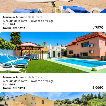
Maison à Alhaurín de la Torre
Alhaurín de la Torre - Province de Malaga
Szo 12/05
Új
797€
A
Nál nél Szo 12/12
ár
Maison à Alhaurín de la Torre
Alhaurín de la Torre - Province de Malaga
Szo 10/03
Új
1 006€
A
Nál nél Szo 10/10
ár