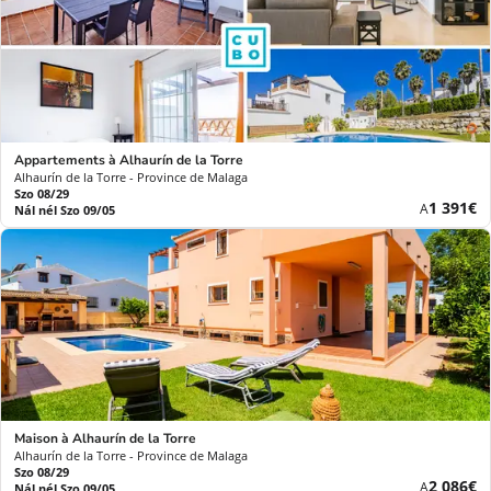
Appartements à Alhaurín de la Torre
Alhaurín de la Torre - Province de Malaga
Szo 08/29
Új
1 391€
A
Nál nél Szo 09/05
ár
Maison à Alhaurín de la Torre
Alhaurín de la Torre - Province de Malaga
Szo 08/29
Új
2 086€
A
Nál nél Szo 09/05