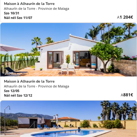
Maison à Alhaurín de la Torre
Alhaurín de la Torre - Province de Malaga
Szo 10/31
Új
1 204€
A
Nál nél Szo 11/07
ár
Maison à Alhaurín de la Torre
Alhaurín de la Torre - Province de Malaga
Szo 12/05
Új
881€
A
Nál nél Szo 12/12
ár