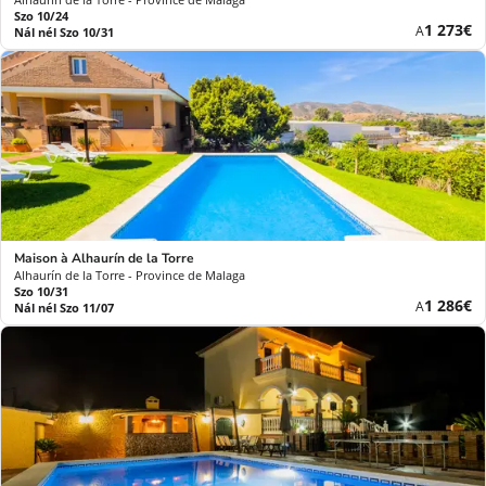
Szo 10/24
Új
1 273€
A
Nál nél Szo 10/31
ár
Maison à Alhaurín de la Torre
Alhaurín de la Torre - Province de Malaga
Szo 10/31
Új
1 286€
A
Nál nél Szo 11/07
ár