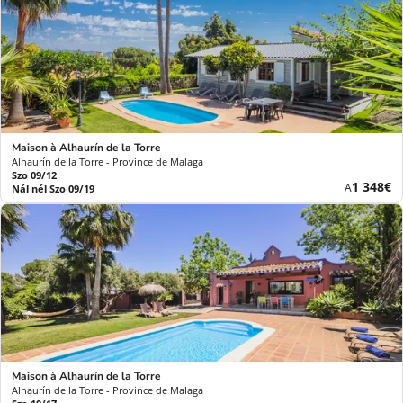
Maison à Alhaurín de la Torre
Alhaurín de la Torre - Province de Malaga
Szo 09/12
Új
1 348€
A
Nál nél Szo 09/19
ár
Maison à Alhaurín de la Torre
Alhaurín de la Torre - Province de Malaga