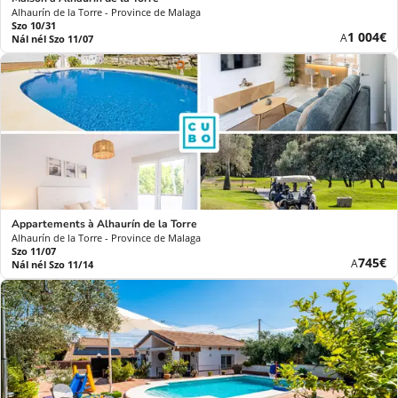
Alhaurín de la Torre - Province de Malaga
Szo 10/31
Új
1 004€
A
Nál nél Szo 11/07
ár
Appartements à Alhaurín de la Torre
Alhaurín de la Torre - Province de Malaga
Szo 11/07
Új
745€
A
Nál nél Szo 11/14
ár