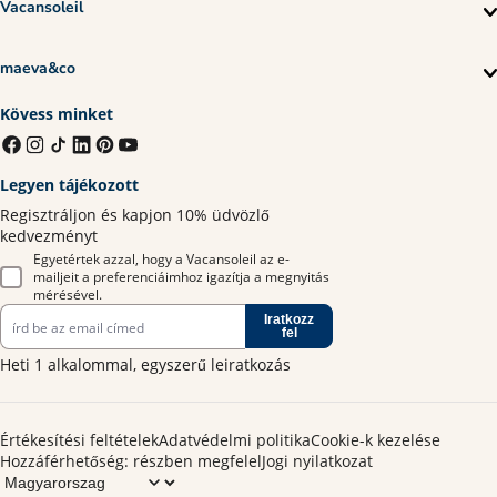
Vacansoleil
maeva&co
Kövess minket
Legyen tájékozott
Regisztráljon és kapjon 10% üdvözlő
kedvezményt
Egyetértek azzal, hogy a Vacansoleil az e-
mailjeit a preferenciáimhoz igazítja a megnyitás
mérésével.
Iratkozz
fel
Heti 1 alkalommal, egyszerű leiratkozás
Értékesítési feltételek
Adatvédelmi politika
Cookie-k kezelése
Hozzáférhetőség: részben megfelel
Jogi nyilatkozat