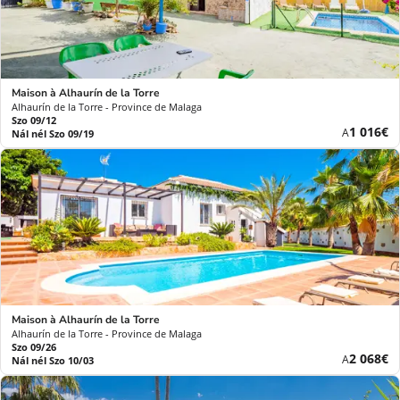
Maison à Alhaurín de la Torre
Alhaurín de la Torre - Province de Malaga
Szo 09/12
Új
1 016€
A
Nál nél Szo 09/19
ár
Maison à Alhaurín de la Torre
Alhaurín de la Torre - Province de Malaga
Szo 09/26
Új
2 068€
A
Nál nél Szo 10/03
ár