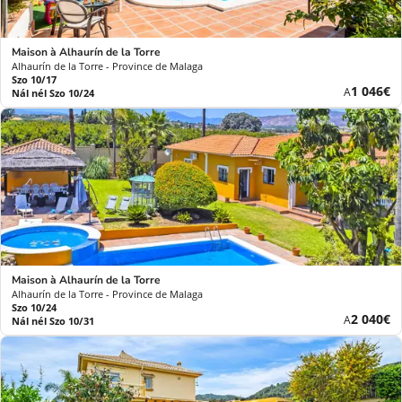
Maison à Alhaurín de la Torre
Alhaurín de la Torre - Province de Malaga
Szo 10/17
Új
1 046€
A
Nál nél Szo 10/24
ár
Maison à Alhaurín de la Torre
Alhaurín de la Torre - Province de Malaga
Szo 10/24
Új
2 040€
A
Nál nél Szo 10/31
ár