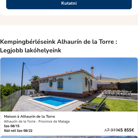
Kutatni
Kempingbérléseink Alhaurín de la Torre :
Legjobb lakóhelyeink
Maison à Alhaurín de la Torre
Alhaurín de la Torre - Province de Malaga
Szo 08/15
Korábbi
Új
7 319€
5 855€
A
Nál nél Szo 08/22
díj
ár