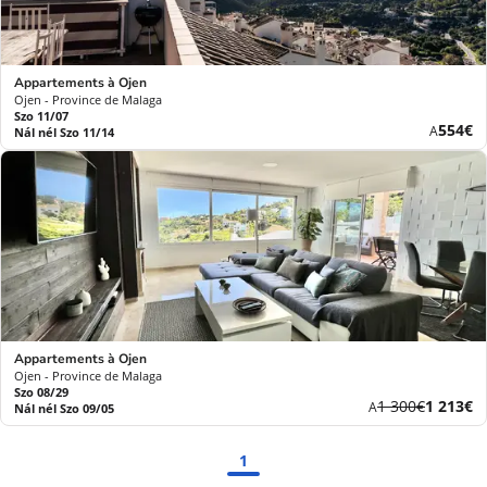
Appartements à Ojen
Ojen - Province de Malaga
Szo 11/07
Új
554€
A
Nál nél Szo 11/14
ár
Appartements à Ojen
Ojen - Province de Malaga
Szo 08/29
Korábbi
Új
1 300€
1 213€
A
Nál nél Szo 09/05
díj
ár
1