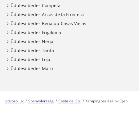
Üdülési bérlés Competa
Üdülési bérlés Arcos de la Frontera
Üdülési bérlés Benalup-Casas Viejas
Üdülési bérlés Frigiliana
Üdülési bérlés Nerja
Üdülési bérlés Tarifa
Üdülési bérlés Loja
Üdülési bérlés Maro
Üdvözöljük
Spanyolország
Costa del Sol
Kempingbérléseink Ojen
Kempingszakértők 57 éve
A Center Parcs család tagja
Megbízható és tapasztalt