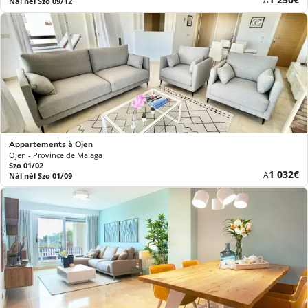
A
Nál nél Szo 09/12
ár
Appartements à Ojen
Ojen - Province de Malaga
Szo 01/02
Új
1 032€
A
Nál nél Szo 01/09
ár