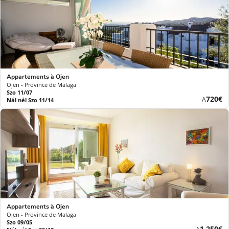
Appartements à Ojen
Ojen - Province de Malaga
Szo 11/07
Új
720€
A
Nál nél Szo 11/14
ár
Appartements à Ojen
Ojen - Province de Malaga
Szo 09/05
Új
1 250€