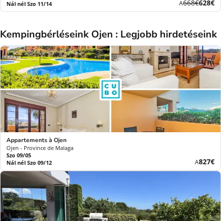
Korábbi
Új
668€
628€
A
Nál nél Szo 11/14
díj
ár
Kempingbérléseink Ojen : Legjobb hirdetéseink
Appartements à Ojen
Ojen - Province de Malaga
Szo 09/05
Új
827€
A
Nál nél Szo 09/12
ár