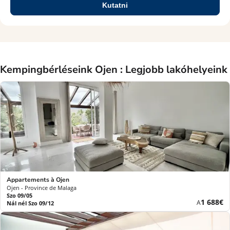
Kutatni
Kempingbérléseink Ojen : Legjobb lakóhelyeink
Appartements à Ojen
Ojen - Province de Malaga
Szo 09/05
Új
1 688€
A
Nál nél Szo 09/12
ár