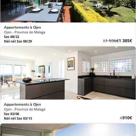
Appartements à Ojen
Ojen - Province de Malaga
Szo 08/22
Korábbi
Új
1 596€
1 385€
A
Nál nél Szo 08/29
díj
ár
Appartements à Ojen
Ojen - Province de Malaga
Szo 03/06
Új
910€
A
Nál nél Szo 03/13
ár