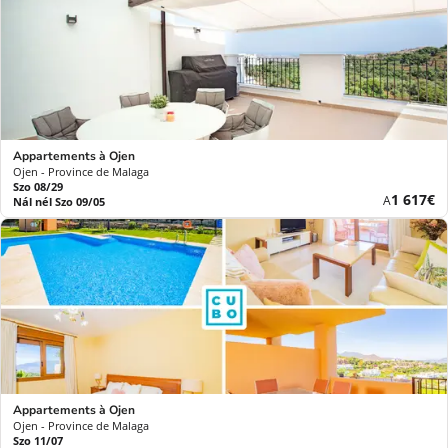
Appartements à Ojen
Ojen - Province de Malaga
Szo 08/29
Új
1 617€
A
Nál nél Szo 09/05
ár
Appartements à Ojen
Ojen - Province de Malaga
Szo 11/07