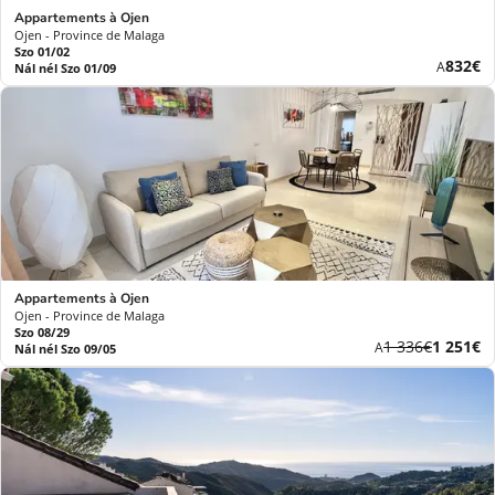
Appartements à Ojen
Ojen - Province de Malaga
Szo 01/02
Új
832€
A
Nál nél Szo 01/09
ár
Appartements à Ojen
Ojen - Province de Malaga
Szo 08/29
Korábbi
Új
1 336€
1 251€
A
Nál nél Szo 09/05
díj
ár