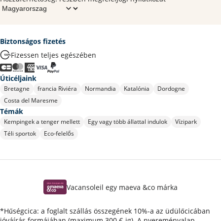
Biztonságos fizetés
Fizessen teljes egészében
Úticéljaink
Bretagne
francia Riviéra
Normandia
Katalónia
Dordogne
Costa del Maresme
Témák
Kempingek a tenger mellett
Egy vagy több állattal indulok
Vízipark
Téli sportok
Eco-felelős
Vacansoleil egy maeva &co márka
*Hűségcica: a foglalt szállás összegének 10%-a az üdülőcicában
jóváírás formájában (maximum 300 €-ig). A nyereményalap