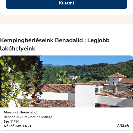
Kutatni
Kempingbérléseink Benadalid : Legjobb
lakóhelyeink
Maison à Benadalid
Benadalid - Province de Malaga
Szo 11/14
Új
435€
A
Nál nél Szo 11/21
ár