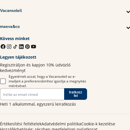
Vacansoleil
maeva&co
Kövess minket
Legyen tájékozott
Regisztráljon és kapjon 10% üdvözlő
kedvezményt
Egyetértek azzal, hogy a Vacansoleil az e-
mailjeit a preferenciáimhoz igazítja a megnyitás
mérésével.
Iratkozz
fel
Heti 1 alkalommal, egyszerű leiratkozás
Értékesítési feltételek
Adatvédelmi politika
Cookie-k kezelése
Hozzáférhetőség: részben megfelel
Jogi nyilatkozat