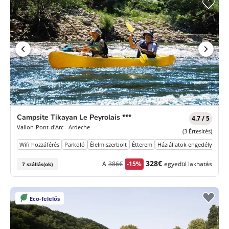
Campsite Tikayan Le Peyrolais ***
4.7 / 5
Vallon-Pont-d'Arc - Ardeche
(3 Értesítés)
Wifi hozzáférés
Parkoló
Élelmiszerbolt
Étterem
Háziállatok engedélyezve
Korábbi
Új
328€
A
386€
-15%
egyedül lakhatás
7 szállás(ok)
díj
ár
Eco-felelős