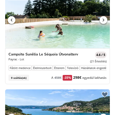
Campsite Sunêlia Le Séquoia Útvonalterv
4.6 / 5
Payrac - Lot
(21 Értesítés)
Fűtött medence
Élelmiszerbolt
Étterem
Televízió
Háziállatok engedélyezve
Korábbi
Új
298€
A
458€
-35%
egyedül lakhatás
9 szállás(ok)
díj
ár