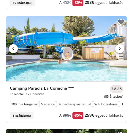
Korábbi
Új
298€
A
458€
-35%
egyedül lakhatás
10 szállás(ok)
díj
ár
Camping Paradis La Corniche ***
3.8 / 5
La Rochelle - Charente
(85 Értesítés)
100 m a tengerről
Medence
Balneoterápiás terület
Wifi hozzáférés
Háziáll
Korábbi
Új
259€
A
398€
-35%
egyedül lakhatás
8 szállás(ok)
díj
ár