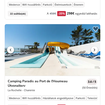
Medence
Wifi hozzáférés
Parkoló
Élelmiszerbolt
Étterem
Korábbi
Új
298€
A
458€
-35%
egyedül lakhatás
22 szállás(ok)
díj
ár
Camping Paradis au Port de l'Houmeau
3.6 / 5
Útvonalterv
(50 Értesítés)
La Rochelle - Charente
Medence
Wifi hozzáférés
Háziállatok engedélyezve
Parkoló
Televízió