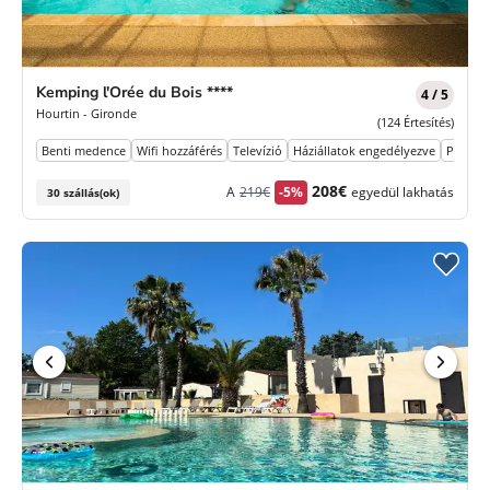
Kemping l'Orée du Bois ****
4 / 5
Hourtin - Gironde
(124 Értesítés)
Benti medence
Wifi hozzáférés
Televízió
Háziállatok engedélyezve
Parkoló
Korábbi
Új
208€
A
219€
-5%
egyedül lakhatás
30 szállás(ok)
díj
ár