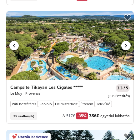
díj
ár
Campsite Tikayan Les Cigales *****
3.3 / 5
Le Muy - Provence
(198 Értesítés)
Wifi hozzáférés
Parkoló
Élelmiszerbolt
Étterem
Televízió
Korábbi
Új
336€
A
517€
-35%
egyedül lakhatás
25 szállás(ok)
díj
ár
Utazók Kedvence