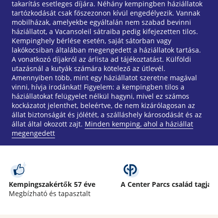
takarítás esetleges díjára. Néhány kempingben háziállatok
tartózkodását csak főszezonon kívül engedélyezik. Vannak
mobilházak, amelyekbe egyáltalán nem szabad bevinni
háziállatot, a Vacansoleil sátraiba pedig kifejezetten tilos.
Kempinghely bérlése esetén, saját sátorban vagy
lakókocsiban általában megengedett a háziállatok tartása.
A vonatkozó díjakról az árlista ad tájékoztatást. Külföldi
utazásnál a kutyák számára kötelező az útlevél.
Amennyiben több, mint egy háziállatot szeretne magával
vinni, hívja irodánkat! Figyelem: a kempingben tilos a
háziállatokat felügyelet nélkül hagyni, mivel ez számos
kockázatot jelenthet, beleértve, de nem kizárólagosan az
állat biztonságát és jólétét, a szálláshely károsodását és az
állat által okozott zajt.
Minden kemping, ahol a háziállat
megengedett
Kempingszakértők 57 éve
A Center Parcs család tagja
Megbízható és tapasztalt