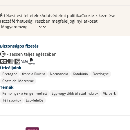
Értékesítési feltételek
Adatvédelmi politika
Cookie-k kezelése
Hozzáférhetőség: részben megfelel
Jogi nyilatkozat
Biztonságos fizetés
Fizessen teljes egészében
Úticéljaink
Bretagne
francia Riviéra
Normandia
Katalónia
Dordogne
Costa del Maresme
Témák
Kempingek a tenger mellett
Egy vagy több állattal indulok
Vízipark
Téli sportok
Eco-felelős