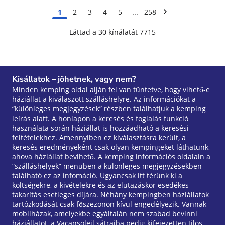
1
2
3
4
5
258
Láttad a 30 kínálatát 7715
Kisállatok – jöhetnek, vagy nem?
Minden kemping oldal alján fel van tüntetve, hogy vihető-e
háziállat a kiválaszott szálláshelyre. Az információkat a
“különleges megjegyzések” részben találhatjuk a kemping
leírás alatt. A honlapon a keresés és foglalás funkció
használata során háziállat is hozzáadható a keresési
feltételekhez. Amennyiben ez kiválasztásra került, a
keresés eredményeként csak olyan kempingeket láthatunk,
ahova háziállat bevihető. A kemping információs oldalain a
“szálláshelyek” menüben a különleges megjegyzésekben
található ez az infomáció. Ugyancsak itt térünk ki a
költségekre, a kivételekre és az elutazáskor esedékes
takarítás esetleges díjára. Néhány kempingben háziállatok
tartózkodását csak főszezonon kívül engedélyezik. Vannak
mobilházak, amelyekbe egyáltalán nem szabad bevinni
háziállatot, a Vacansoleil sátraiba pedig kifejezetten tilos.