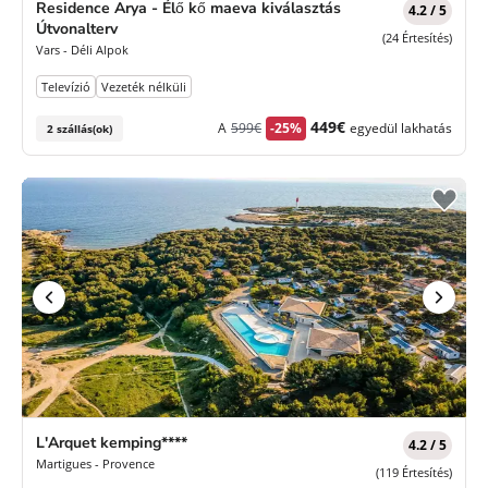
Residence Arya - Élő kő maeva kiválasztás
4.2 / 5
Útvonalterv
(24 Értesítés)
Vars - Déli Alpok
Televízió
Vezeték nélküli
Korábbi
Új
449€
A
599€
-25%
egyedül lakhatás
2 szállás(ok)
díj
ár
L'Arquet kemping****
4.2 / 5
Martigues - Provence
(119 Értesítés)