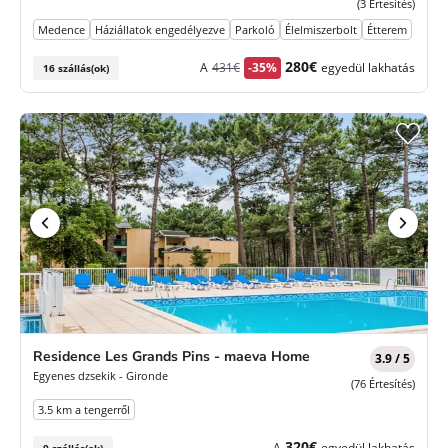
(3 Értesítés)
Medence
Háziállatok engedélyezve
Parkoló
Élelmiszerbolt
Étterem
Korábbi
Új
280€
A
431€
-35%
egyedül lakhatás
16 szállás(ok)
díj
ár
Residence Les Grands Pins - maeva Home
3.9 / 5
Egyenes dzsekik - Gironde
(76 Értesítés)
3.5 km a tengerről
320€
A
egyedül lakhatás