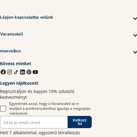
Lépjen kapcsolatba velünk
Vacansoleil
maeva&co
Kövess minket
Legyen tájékozott
Regisztráljon és kapjon 10% üdvözlő
kedvezményt
Egyetértek azzal, hogy a Vacansoleil az e-
mailjeit a preferenciáimhoz igazítja a megnyitás
mérésével.
Iratkozz
fel
Heti 1 alkalommal, egyszerű leiratkozás