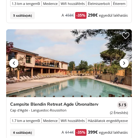
1.3 km a tengerről
Medence
Wifi hozzáférés
Élelmiszerbolt
Étterem
Korábbi
Új
298€
A
458€
-35%
egyedül lakhatás
5 szállás(ok)
díj
ár
Campsite Blendin Retreat Agde Útvonalterv
5 / 5
Cap d'Agde - Languedoc-Roussillon
(2 Értesítés)
1.7 km a tengerről
Medence
Wifi hozzáférés
Háziállatok engedélyezve
Park
Korábbi
Új
399€
A
614€
-35%
egyedül lakhatás
6 szállás(ok)
díj
ár