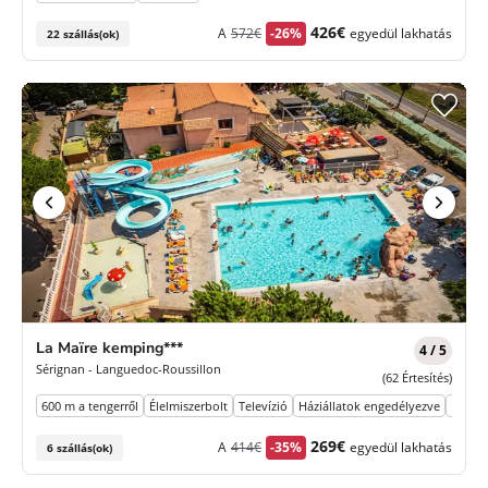
Korábbi
Új
426€
A
572€
-26%
egyedül lakhatás
22 szállás(ok)
díj
ár
La Maïre kemping***
4 / 5
Sérignan - Languedoc-Roussillon
(62 Értesítés)
600 m a tengerről
Élelmiszerbolt
Televízió
Háziállatok engedélyezve
Parko
Korábbi
Új
269€
A
414€
-35%
egyedül lakhatás
6 szállás(ok)
díj
ár