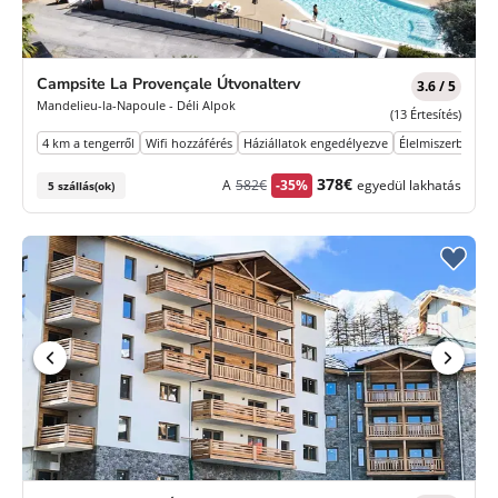
Campsite La Provençale Útvonalterv
3.6 / 5
Mandelieu-la-Napoule - Déli Alpok
(13 Értesítés)
4 km a tengerről
Wifi hozzáférés
Háziállatok engedélyezve
Élelmiszerbolt
T
Korábbi
Új
378€
A
582€
-35%
egyedül lakhatás
5 szállás(ok)
díj
ár