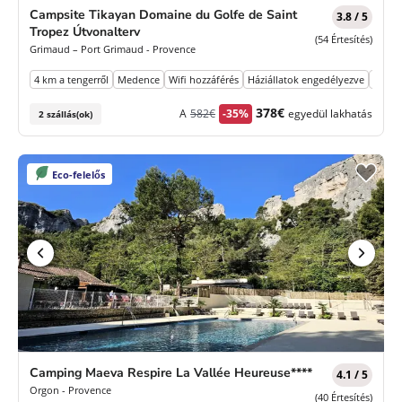
Campsite Tikayan Domaine du Golfe de Saint
3.8 / 5
Tropez Útvonalterv
(54 Értesítés)
Grimaud – Port Grimaud - Provence
4 km a tengerről
Medence
Wifi hozzáférés
Háziállatok engedélyezve
Parko
Korábbi
Új
378€
A
582€
-35%
egyedül lakhatás
2 szállás(ok)
díj
ár
Eco-felelős
Camping Maeva Respire La Vallée Heureuse****
4.1 / 5
Orgon - Provence
(40 Értesítés)