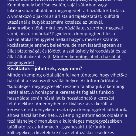
Kempinghely bérlése esetén, saját sátorban vagy
lakókocsiban általában megengedett a háziállatok tartása.
A vonatkozó díjakról az árlista ad tájékoztatást. Külföldi
utazásnál a kutyák számára kötelező az útlevél.
Amennyiben több, mint egy háziállatot szeretne magával
vinni, hívja irodánkat! Figyelem: a kempingben tilos a
háziállatokat felügyelet nélkül hagyni, mivel ez számos
kockázatot jelenthet, beleértve, de nem kizárólagosan az
állat biztonságát és jólétét, a szálláshely károsodását és az
állat által okozott zajt.
Minden kemping, ahol a háziállat
megengedett
Kisállatok – jöhetnek, vagy nem?
Minden kemping oldal alján fel van tüntetve, hogy vihető-e
háziállat a kiválaszott szálláshelyre. Az információkat a
“különleges megjegyzések” részben találhatjuk a kemping
leírás alatt. A honlapon a keresés és foglalás funkció
használata során háziállat is hozzáadható a keresési
feltételekhez. Amennyiben ez kiválasztásra került, a
keresés eredményeként csak olyan kempingeket láthatunk,
ahova háziállat bevihető. A kemping információs oldalain a
“szálláshelyek” menüben a különleges megjegyzésekben
található ez az infomáció. Ugyancsak itt térünk ki a
költségekre, a kivételekre és az elutazáskor esedékes