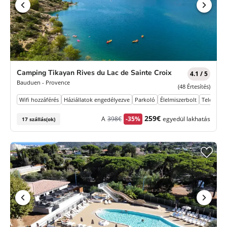
Camping Tikayan Rives du Lac de Sainte Croix
4.1 / 5
Bauduen - Provence
(48 Értesítés)
Wifi hozzáférés
Háziállatok engedélyezve
Parkoló
Élelmiszerbolt
Televízió
Korábbi
Új
259€
A
398€
-35%
egyedül lakhatás
17 szállás(ok)
díj
ár