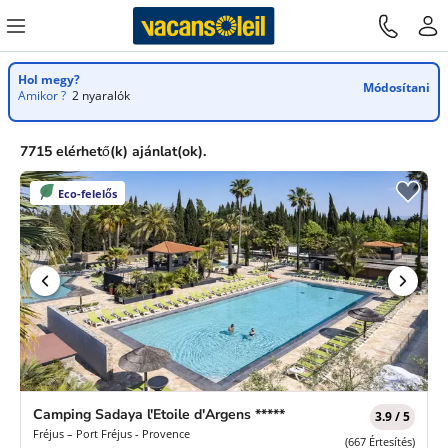
Hol megy?
Módosítani
Amikor ?
2 nyaralók
7715 elérhető(k) ajánlat(ok).
Eco-felelős
Camping Sadaya l'Etoile d'Argens *****
3.9 / 5
Fréjus – Port Fréjus - Provence
(667 Értesítés)