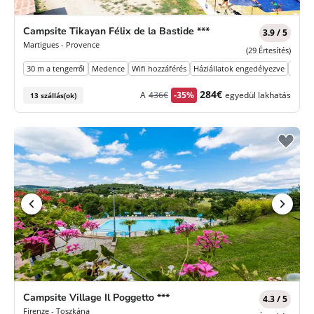
Campsite Tikayan Félix de la Bastide ***
3.9 / 5
Martigues - Provence
(29 Értesítés)
30 m a tengerről
Medence
Wifi hozzáférés
Háziállatok engedélyezve
Élelmi
Korábbi
Új
284€
A
436€
-35%
egyedül lakhatás
13 szállás(ok)
díj
ár
Campsite Village Il Poggetto ***
4.3 / 5
Firenze - Toszkána