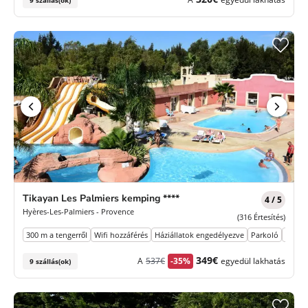
9 szállás(ok)
Tikayan Les Palmiers kemping ****
4 / 5
Hyères-Les-Palmiers - Provence
(316 Értesítés)
300 m a tengerről
Wifi hozzáférés
Háziállatok engedélyezve
Parkoló
Élelmi
Korábbi
Új
349€
A
537€
-35%
egyedül lakhatás
9 szállás(ok)
díj
ár