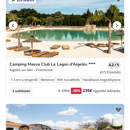
Eco-felelős
Camping Maeva Club Le Lagon d'Argelès ****
4.2 / 5
Argelès-sur-Mer - Pireneusok
(673 Értesítés)
1.5 km a tengerről
Medence
Wifi hozzáférés
Háziállatok engedélyezve
Park
Korábbi
Új
235€
A
336€
-30%
egyedül lakhatás
3 szállás(ok)
díj
ár