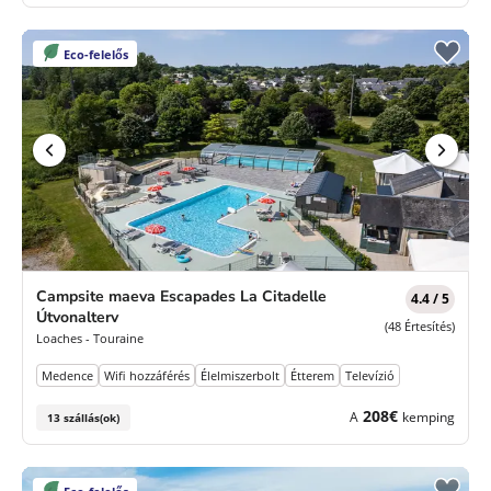
Eco-felelős
Campsite maeva Escapades La Citadelle
4.4 / 5
Útvonalterv
(48 Értesítés)
Loaches - Touraine
Medence
Wifi hozzáférés
Élelmiszerbolt
Étterem
Televízió
208€
A
kemping
13 szállás(ok)