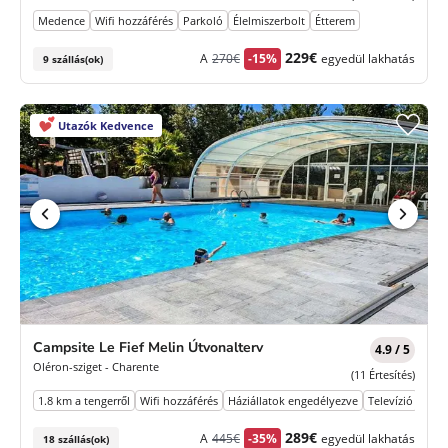
Medence
Wifi hozzáférés
Parkoló
Élelmiszerbolt
Étterem
Korábbi
Új
229€
A
270€
-15%
egyedül lakhatás
9 szállás(ok)
díj
ár
Utazók Kedvence
Campsite Le Fief Melin Útvonalterv
4.9 / 5
Oléron-sziget - Charente
(11 Értesítés)
1.8 km a tengerről
Wifi hozzáférés
Háziállatok engedélyezve
Televízió
Park
Korábbi
Új
289€
A
445€
-35%
egyedül lakhatás
18 szállás(ok)