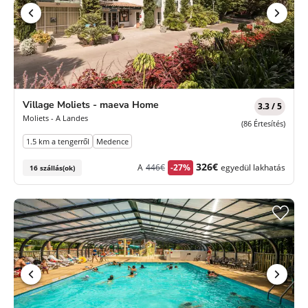
Village Moliets - maeva Home
3.3 / 5
Moliets - A Landes
(86 Értesítés)
1.5 km a tengerről
Medence
Korábbi
Új
326€
A
446€
-27%
egyedül lakhatás
16 szállás(ok)
díj
ár