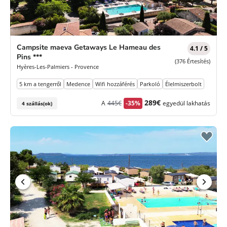
Campsite maeva Getaways Le Hameau des
4.1 / 5
Pins ***
(376 Értesítés)
Hyères-Les-Palmiers - Provence
5 km a tengerről
Medence
Wifi hozzáférés
Parkoló
Élelmiszerbolt
Korábbi
Új
289€
A
445€
-35%
egyedül lakhatás
4 szállás(ok)
díj
ár