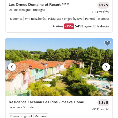
Les Ormes Domaine et Resort *****
4.9 / 5
Dol de Bretagne - Bretagne
(16 Értesítés)
Medence
Wifi hozzáférés
Háziállatok engedélyezve
Parkoló
Élelmiszerbolt
Korábbi
Új
549€
A
845€
-35%
egyedül lakhatás
díj
ár
Residence Lacanau Les Pins - maeva Home
3.8 / 5
Lacanau - Gironde
(95 Értesítés)
2 km a tengerről
Medence