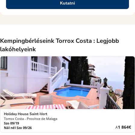
Kutatni
Kempingbérléseink Torrox Costa : Legjobb
lakóhelyeink
Holiday House Saint-Vert
Torrox Costa - Province de Malaga
Szo 09/19
Új
1 864€
A
Nál nél Szo 09/26
ár