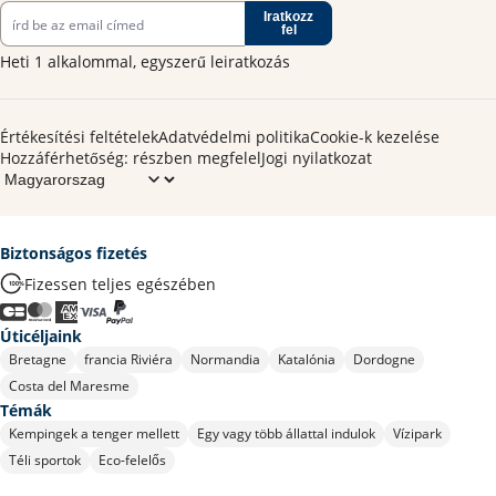
Iratkozz
fel
Heti 1 alkalommal, egyszerű leiratkozás
Értékesítési feltételek
Adatvédelmi politika
Cookie-k kezelése
Hozzáférhetőség: részben megfelel
Jogi nyilatkozat
Biztonságos fizetés
Fizessen teljes egészében
Úticéljaink
Bretagne
francia Riviéra
Normandia
Katalónia
Dordogne
Costa del Maresme
Témák
Kempingek a tenger mellett
Egy vagy több állattal indulok
Vízipark
Téli sportok
Eco-felelős