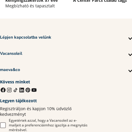
Kempingszakértők 57 éve
A Center Parcs család tagja
Megbízható és tapasztalt
Lépjen kapcsolatba velünk
Vacansoleil
maeva&co
Kövess minket
Legyen tájékozott
Regisztráljon és kapjon 10% üdvözlő
kedvezményt
Egyetértek azzal, hogy a Vacansoleil az e-
mailjeit a preferenciáimhoz igazítja a megnyitás
mérésével.