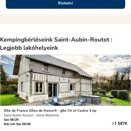
Kutatni
Kempingbérléseink Saint-Aubin-Routot :
Legjobb lakóhelyeink
Gîte de France Gîtes de france® - gîte l'in et l'autre 3 épis
Saint-Aubin-Routot - Seine Maritime
Szo 08/29
Új
1 587€
A
Nál nél Szo 09/05
ár