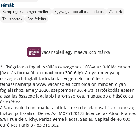
Témák
Kempingek a tenger mellett
Egy vagy több állattal indulok
Vízipark
Téli sportok
Eco-felelős
Vacansoleil egy maeva &co márka
*Hűségcica: a foglalt szállás összegének 10%-a az üdülőcicában
jóváírás formájában (maximum 300 €-ig). A nyereményalap
összege a lefoglalt tartózkodás végén elérhető lesz, és
felhasználhatja a www.vacansoleil.com oldalon minden olyan
foglaláshoz, amely 2026. szeptember 30. előtti tartózkodás esetén
a szállás összege legalább háromszorosa. magasabb a hűségcica
értékéhez.
A Vacansoleil.com márka alatti tartózkodás eladását Franciaország
biztosítja Északról Délre. Az IM075120173 licencet az Atout France,
9/81 rue de Clichy, Párizs 9eme kiadta. Sas au Capital de 40 000
euró Rcs Paris B 483 315 362