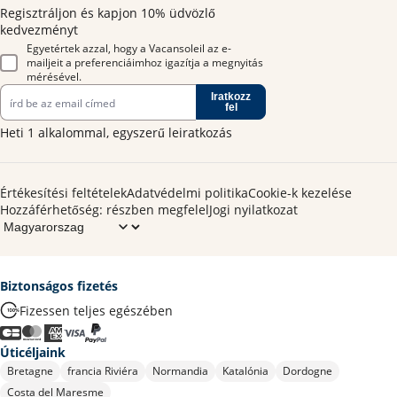
Regisztráljon és kapjon 10% üdvözlő
kedvezményt
Egyetértek azzal, hogy a Vacansoleil az e-
mailjeit a preferenciáimhoz igazítja a megnyitás
mérésével.
Iratkozz
fel
Heti 1 alkalommal, egyszerű leiratkozás
Értékesítési feltételek
Adatvédelmi politika
Cookie-k kezelése
Hozzáférhetőség: részben megfelel
Jogi nyilatkozat
Biztonságos fizetés
Fizessen teljes egészében
Úticéljaink
Bretagne
francia Riviéra
Normandia
Katalónia
Dordogne
Costa del Maresme