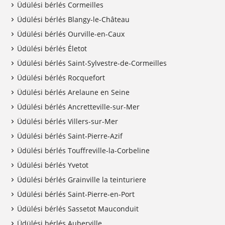
Üdülési bérlés Cormeilles
Üdülési bérlés Blangy-le-Château
Üdülési bérlés Ourville-en-Caux
Üdülési bérlés Életot
Üdülési bérlés Saint-Sylvestre-de-Cormeilles
Üdülési bérlés Rocquefort
Üdülési bérlés Arelaune en Seine
Üdülési bérlés Ancretteville-sur-Mer
Üdülési bérlés Villers-sur-Mer
Üdülési bérlés Saint-Pierre-Azif
Üdülési bérlés Touffreville-la-Corbeline
Üdülési bérlés Yvetot
Üdülési bérlés Grainville la teinturiere
Üdülési bérlés Saint-Pierre-en-Port
Üdülési bérlés Sassetot Mauconduit
Üdülési bérlés Auberville