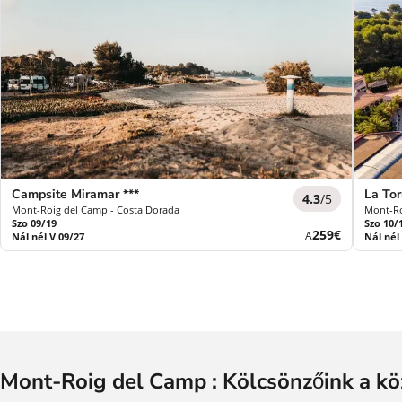
Campsite Miramar ***
La Tor
4.3
/5
Mont-Roig del Camp - Costa Dorada
Mont-Ro
Szo 09/19
Szo 10/
Új
259€
A
Nál nél V 09/27
Nál nél
ár
Mont-Roig del Camp : Kölcsönzőink a k