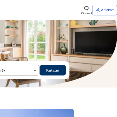
A fiókom
Kérdés ?
alók
Kutatni