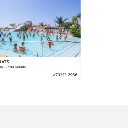
PRATS
p - Costa Dorada
Korábbi
Új
702€
1 295€
A
díj
ár