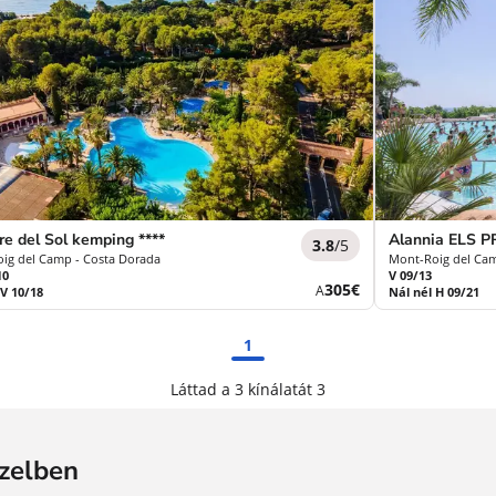
re del Sol kemping ****
Alannia ELS 
3.8
/5
ig del Camp - Costa Dorada
Mont-Roig del Cam
10
V 09/13
Új
305€
A
 V 10/18
Nál nél H 09/21
ár
1
Láttad a 3 kínálatát 3
özelben