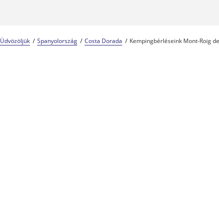
Üdvözöljük
Spanyolország
Costa Dorada
Kempingbérléseink Mont-Roig d
Kempingszakértők 57 éve
A Center Parcs csalá
Megbízható és tapasztalt
Lépjen kapcsolatba velünk
Vacansoleil
maeva - Vacansoleil
A Vacansoleil
Flexi +
Cashback ke
Legjobb garan
APST-garanci
FAQ