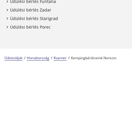
Üdülési bérlés Funtana
Üdülési bérlés Zadar
Üdülési bérlés Starigrad
Üdülési bérlés Porec
Üdvözöljük
Horvátország
Kvarner
Kempingbérléseink Nerezin
Kempingszakértők 57 éve
A Center Parcs család tagja
Megbízható és tapasztalt
Lépjen kapcsolatba velünk