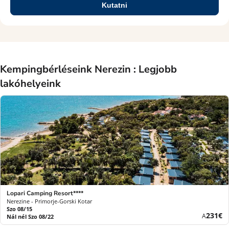
Kutatni
Kempingbérléseink Nerezin : Legjobb
lakóhelyeink
Lopari Camping Resort****
Nerezine - Primorje-Gorski Kotar
Szo 08/15
Új
231€
A
Nál nél Szo 08/22
ár