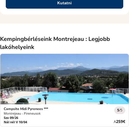
Kutatni
Kempingbérléseink Montrejeau : Legjobb
lakóhelyeink
Campsite Midi Pyrenees ***
5
/5
Montrejeau - Pireneusok
Szo 09/26
Új
259€
A
Nál nél V 10/04
ár