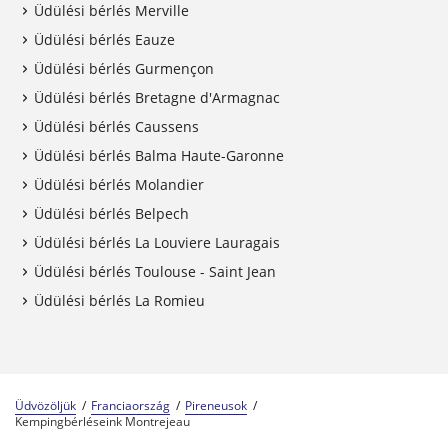
Üdülési bérlés Merville
Üdülési bérlés Eauze
Üdülési bérlés Gurmençon
Üdülési bérlés Bretagne d'Armagnac
Üdülési bérlés Caussens
Üdülési bérlés Balma Haute-Garonne
Üdülési bérlés Molandier
Üdülési bérlés Belpech
Üdülési bérlés La Louviere Lauragais
Üdülési bérlés Toulouse - Saint Jean
Üdülési bérlés La Romieu
Üdvözöljük
Franciaország
Pireneusok
Kempingbérléseink Montrejeau