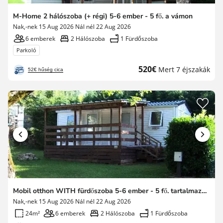
M-Home 2 hálószoba (+ régi) 5-6 ember - 5 fő. a vámon
Nak,-nek 15 Aug 2026 Nál nél 22 Aug 2026
6 emberek
2 Hálószoba
1 Fürdőszoba
Parkoló
Új
520€
Mert 7 éjszakák
52€ hűség cica
ár
Mobil otthon WITH fürdőszoba 5-6 ember - 5 fő. tartalmazza a vám
Nak,-nek 15 Aug 2026 Nál nél 22 Aug 2026
24m²
6 emberek
2 Hálószoba
1 Fürdőszoba