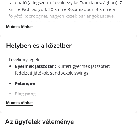
található (a legszebb falvak egyike Franciaországban). 7
km-re Padirac gulf, 20 km-re Rocamadour, 4 km-re a
folyótól (dordogne), nagyon közel: barlangok Lacave,
Carennac, Autoire, Collonges la Rouge, Castelnau kastély,
Mutass többet
Üdvözöljük Quercy.
Sok helyszíni szolgáltatás: snack, bár, pizza, úszómedence,
Helyben és a közelben
gyermekjátékok
Közel:
Tevékenységek
- Túrázás
Gyermek játszótér :
Kültéri gyermek játszótér:
- Kenuálás a Dordogne-en
fedélzeti játékok, sandboxok, swings
Fly halászat (J-Philippe tanácsot ad...)
- Egyenlet
Petanque
- Golf
Ping pong
- Mászás
Mutass többet
Szolgáltatások és berendezések elérhetők
A Lot vonzza a karaktert a Lot, Dordogne és Célé völgyei
Wifi hozzáférés :
Wifi csoport: részleges lefedettség
által részletes okokból. Nagy helyek és gyönyörű falvak
Az ügyfelek véleménye
(extra díj)
jelzik, mint például a Loubressac, Carennac,
Autoire,Rocamadour, Cahors, Figeac és Saint-Cirq-
Kerti sütés :
Kollektivitás