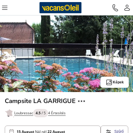
Képek
3
Campsite LA GARRIGUE
★★★
Csillagok
Loubressac
4.5
/ 5
4 Értesítés
15 August
Nál nél
22 August
Szűrő