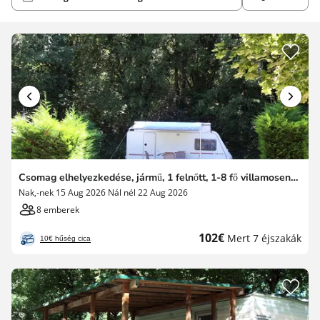
Csomag elhelyezkedése, jármű, 1 felnőtt, 1-8 fő villamosenergia nélkül - 1 fő. a vámon
Nak,-nek 15 Aug 2026 Nál nél 22 Aug 2026
8 emberek
Új
102€
Mert 7 éjszakák
10€ hűség cica
ár