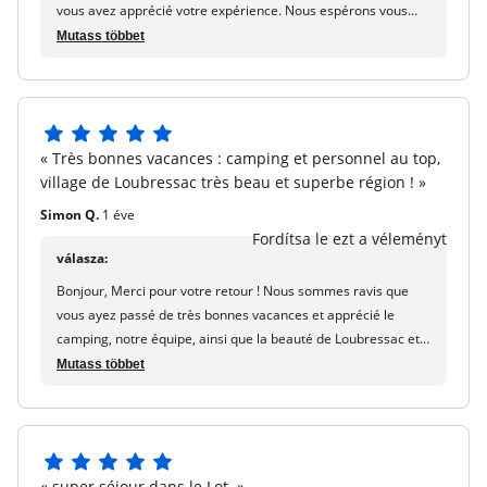
vous avez apprécié votre expérience. Nous espérons vous
revoir bientôt pour de nouvelles vacances. Très belle journée
Mutass többet
! Maureen - maeva.com
5
« Très bonnes vacances : camping et personnel au top,
5
village de Loubressac très beau et superbe région ! »
csillagból
Simon Q.
1 éve
Fordítsa le ezt a véleményt
válasza:
Bonjour, Merci pour votre retour ! Nous sommes ravis que
vous ayez passé de très bonnes vacances et apprécié le
camping, notre équipe, ainsi que la beauté de Loubressac et
de la région. À bientôt pour un nouveau séjour ! Maureen -
Mutass többet
maeva.com
5
« super séjour dans le Lot. »