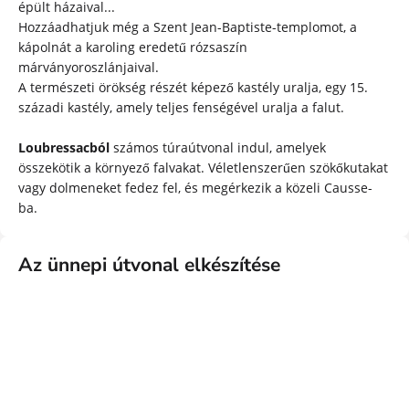
épült házaival...
Hozzáadhatjuk még a Szent Jean-Baptiste-templomot, a
kápolnát a karoling eredetű rózsaszín
márványoroszlánjaival.
A természeti örökség részét képező kastély uralja, egy 15.
századi kastély, amely teljes fenségével uralja a falut.
Loubressacból
számos túraútvonal indul, amelyek
összekötik a környező falvakat. Véletlenszerűen szökőkutakat
vagy dolmeneket fedez fel, és megérkezik a közeli Causse-
ba.
Az ünnepi útvonal elkészítése