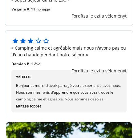
5
csillagból
Virginie V.
11 hónapja
Fordítsa le ezt a véleményt
3
« Camping calme et agréable mais nous n'avons pas eu
5
d'eau chaude pendant notre séjour »
csillagból
Damien P.
1 éve
Fordítsa le ezt a véleményt
válasza:
Bonjour et merci d'avoir partagé votre expérience avec nous.
Nous sommes ravis d'apprendre que vous avez trouvé le
camping calme et agréable. Nous sommes désolés
d'apprendre que vous n'avez pas eu d'eau chaude pendant
Mutass többet
votre séjour. Nous allons contacter la direction du camping
pour résoudre ce problème. Nous espérons que malgré cela,
vous avez passé un agréable séjour. A bientôt! Luna -
maeva.com