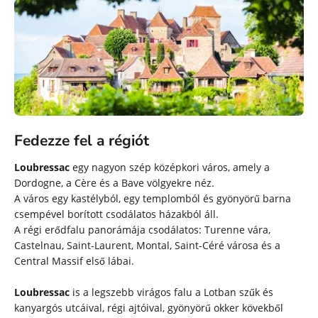
Fedezze fel a régiót
Loubressac
egy nagyon szép középkori város, amely a
Dordogne, a Cère és a Bave völgyekre néz.
A város egy kastélyból, egy templomból és gyönyörű barna
csempével borított csodálatos házakból áll.
A régi erődfalu panorámája csodálatos: Turenne vára,
Castelnau, Saint-Laurent, Montal, Saint-Céré városa és a
Central Massif első lábai.
Loubressac
is a legszebb virágos falu a Lotban szűk és
kanyargós utcáival, régi ajtóival, gyönyörű okker kövekből