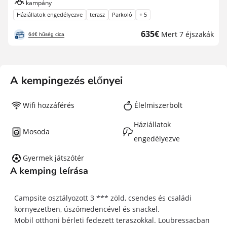
kampány
Háziállatok engedélyezve
terasz
Parkoló
+ 5
Új
635€
Mert 7 éjszakák
64€ hűség cica
ár
A kempingezés előnyei
Wifi hozzáférés
Élelmiszerbolt
Háziállatok
Mosoda
engedélyezve
Gyermek játszótér
A kemping leírása
Campsite osztályozott 3 *** zöld, csendes és családi
környezetben, úszómedencével és snackel.
Mobil otthoni bérleti fedezett teraszokkal. Loubressacban