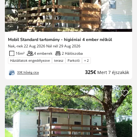
Mobil Standard tartomány - higiéniai 4 ember nélkül
Nak,-nek 22 Aug 2026 Nál nél 29 Aug 2026
16m²
4 emberek
2 Hálószoba
Háziállatok engedélyezve
terasz
Parkoló
+ 2
Új
325€
Mert 7 éjszakák
33€ hűség cica
ár