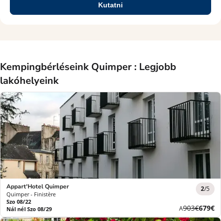
Kutatni
Kempingbérléseink Quimper : Legjobb
lakóhelyeink
Appart'Hotel Quimper
2
/5
Quimper - Finistère
Szo 08/22
Korábbi
Új
903€
679€
A
Nál nél Szo 08/29
díj
ár