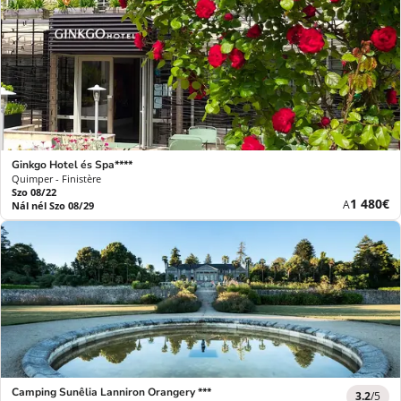
Ginkgo Hotel és Spa****
Quimper - Finistère
Szo 08/22
Új
1 480€
A
Nál nél Szo 08/29
ár
Camping Sunêlia Lanniron Orangery ***
3.2
/5