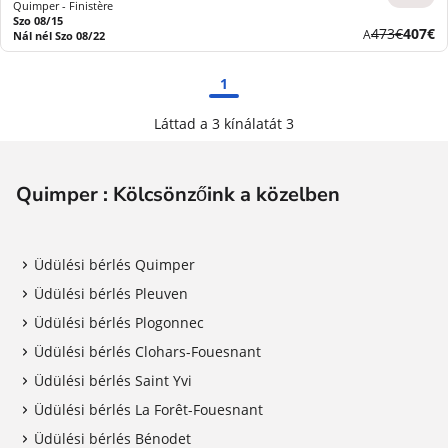
Quimper - Finistère
Szo 08/15
Korábbi
Új
473€
407€
A
Nál nél Szo 08/22
díj
ár
1
Láttad a 3 kínálatát 3
Quimper : Kölcsönzőink a közelben
Üdülési bérlés Quimper
Üdülési bérlés Pleuven
Üdülési bérlés Plogonnec
Üdülési bérlés Clohars-Fouesnant
Üdülési bérlés Saint Yvi
Üdülési bérlés La Forêt-Fouesnant
Üdülési bérlés Bénodet