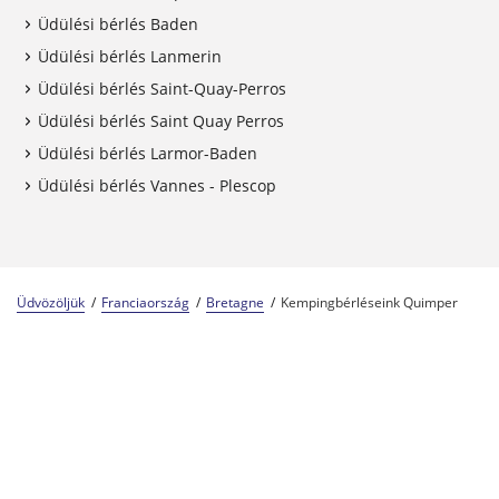
Üdülési bérlés Baden
Üdülési bérlés Lanmerin
Üdülési bérlés Saint-Quay-Perros
Üdülési bérlés Saint Quay Perros
Üdülési bérlés Larmor-Baden
Üdülési bérlés Vannes - Plescop
Üdvözöljük
Franciaország
Bretagne
Kempingbérléseink Quimper
Kempingszakértők 57 éve
A Center Parcs család tagja
Megbízható és tapasztalt