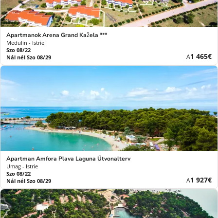
Apartmanok Arena Grand Kažela ***
Medulin - Istrie
Szo 08/22
Új
1 465€
A
Nál nél Szo 08/29
ár
Apartman Amfora Plava Laguna Útvonalterv
Umag - Istrie
Szo 08/22
Új
1 927€
A
Nál nél Szo 08/29
ár