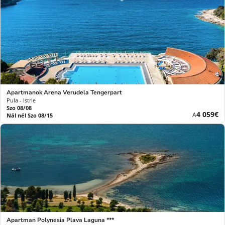
Apartmanok Arena Verudela Tengerpart
Pula - Istrie
Szo 08/08
Új
4 059€
A
Nál nél Szo 08/15
ár
Apartman Polynesia Plava Laguna ***