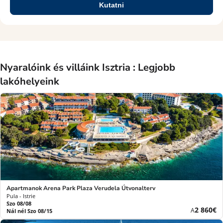
Kutatni
Nyaralóink és villáink Isztria : Legjobb
lakóhelyeink
Apartmanok Arena Park Plaza Verudela Útvonalterv
Pula - Istrie
Szo 08/08
Új
2 860€
A
Nál nél Szo 08/15
ár