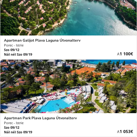
Apartman Galijot Plava Laguna Útvonalterv
Porec - Istrie
Szo 09/12
Új
1 100€
A
Nál nél Szo 09/19
ár
Apartman Park Plava Laguna Útvonalterv
Porec - Istrie
Szo 09/12
Új
1 053€
A
Nál nél Szo 09/19
ár