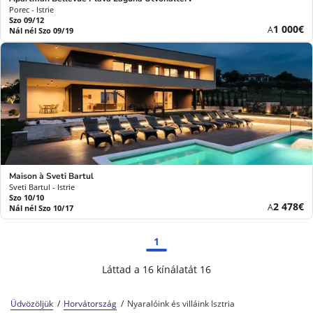
Porec - Istrie
Szo 09/12
Új
1 000€
A
Nál nél Szo 09/19
ár
Maison à Sveti Bartul
Sveti Bartul - Istrie
Szo 10/10
Új
2 478€
A
Nál nél Szo 10/17
ár
1
Láttad a 16 kínálatát 16
Üdvözöljük
Horvátország
Nyaralóink és villáink Isztria