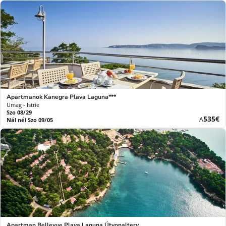
Apartmanok Kanegra Plava Laguna***
Umag - Istrie
Szo 08/29
Új
535€
A
Nál nél Szo 09/05
ár
Apartman Bellevue Plava Laguna Útvonalterv