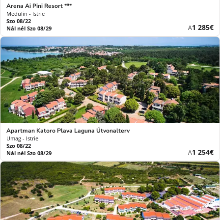
Arena Ai Pini Resort ***
Medulin - Istrie
Szo 08/22
Új
1 285€
A
Nál nél Szo 08/29
ár
Apartman Katoro Plava Laguna Útvonalterv
Umag - Istrie
Szo 08/22
Új
1 254€
A
Nál nél Szo 08/29
ár