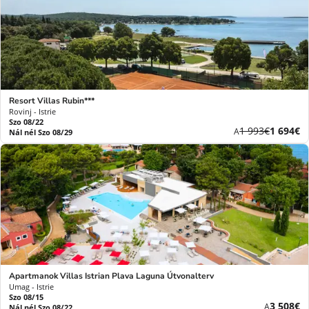
Resort Villas Rubin***
Rovinj - Istrie
Szo 08/22
Korábbi
Új
1 993€
1 694€
A
Nál nél Szo 08/29
díj
ár
Apartmanok Villas Istrian Plava Laguna Útvonalterv
Umag - Istrie
Szo 08/15
Új
3 508€
A
Nál nél Szo 08/22