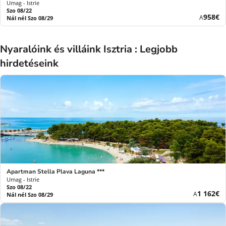
Umag - Istrie
Szo 08/22
Új
958€
A
Nál nél Szo 08/29
ár
Nyaralóink és villáink Isztria : Legjobb
hirdetéseink
Apartman Stella Plava Laguna ***
Umag - Istrie
Szo 08/22
Új
1 162€
A
Nál nél Szo 08/29
ár