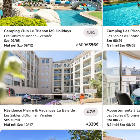
Camping Club Le Trianon MS Holidays
Camping Les Pirons
4.4
/5
Les Sables d'Olonne - Vendée
Les Sables d'Olonne
Szo 09/05
Szo 08/29
Korábbi
Új
609€
396€
A
Nál nél Szo 09/12
Nál nél Szo 09/05
díj
ár
Résidence Pierre & Vacances La Baie des Sables ***
Appartements à Le
4.7
/5
Les Sables d'Olonne - Vendée
Les Sables d'Olonne
Szo 10/10
Szo 08/22
Új
339€
A
Nál nél Szo 10/17
Nál nél Szo 08/29
ár