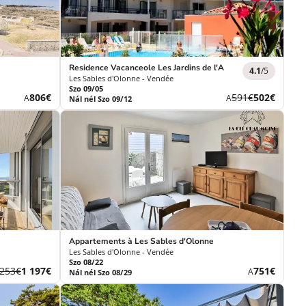
Residence Vacanceole Les Jardins de l'Amirauté**
4.1
/5
Les Sables d'Olonne - Vendée
Szo 09/05
Új
Korábbi
Új
806€
591€
502€
A
A
Nál nél Szo 09/12
ár
díj
ár
Appartements à Les Sables d'Olonne
Les Sables d'Olonne - Vendée
Szo 08/22
orábbi
Új
Új
 253€
1 197€
751€
A
Nál nél Szo 08/29
j
ár
ár