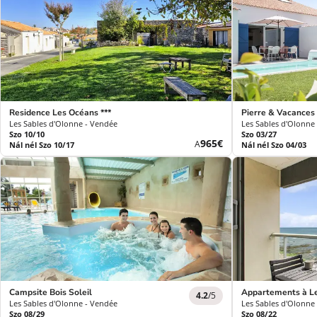
Residence Les Océans ***
Pierre & Vacances 
Les Sables d'Olonne - Vendée
Les Sables d'Olonne
Szo 10/10
Szo 03/27
Új
965€
A
Nál nél Szo 10/17
Nál nél Szo 04/03
ár
Campsite Bois Soleil
Appartements à Le
4.2
/5
Les Sables d'Olonne - Vendée
Les Sables d'Olonne
Szo 08/29
Szo 08/22