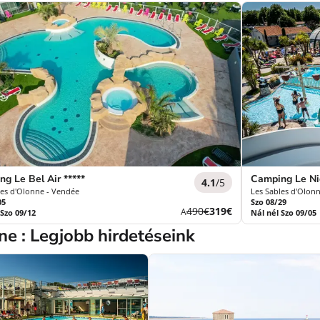
g Le Bel Air *****
Camping Le Nid
4.1
/5
les d'Olonne - Vendée
Les Sables d'Olon
05
Szo 08/29
Korábbi
Új
490€
319€
A
 Szo 09/12
Nál nél Szo 09/05
díj
ár
ne : Legjobb hirdetéseink