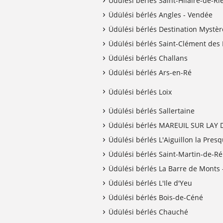
Üdülési bérlés Saint-Hilaire-de-Ri
Üdülési bérlés Angles - Vendée
Üdülési bérlés Destination Mystè
Üdülési bérlés Saint-Clément des 
Üdülési bérlés Challans
Üdülési bérlés Ars-en-Ré
Üdülési bérlés Loix
Üdülési bérlés Sallertaine
Üdülési bérlés MAREUIL SUR LAY 
Üdülési bérlés L'Aiguillon la Presq
Üdülési bérlés Saint-Martin-de-Ré
Üdülési bérlés La Barre de Monts 
Üdülési bérlés L'Ile d'Yeu
Üdülési bérlés Bois-de-Céné
Üdülési bérlés Chauché