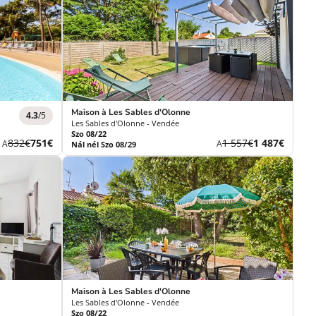
achère****
Maison à Les Sables d'Olonne
4.3
/5
Les Sables d'Olonne - Vendée
Szo 08/22
Korábbi
Új
Korábbi
Új
832€
751€
1 557€
1 487€
A
A
Nál nél Szo 08/29
díj
ár
díj
ár
Maison à Les Sables d'Olonne
Les Sables d'Olonne - Vendée
Szo 08/22