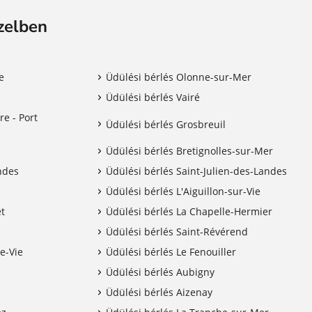
zelben
e
Üdülési bérlés Olonne-sur-Mer
Üdülési bérlés Vairé
re - Port
Üdülési bérlés Grosbreuil
Üdülési bérlés Bretignolles-sur-Mer
ndes
Üdülési bérlés Saint-Julien-des-Landes
Üdülési bérlés L'Aiguillon-sur-Vie
êt
Üdülési bérlés La Chapelle-Hermier
Üdülési bérlés Saint-Révérend
de-Vie
Üdülési bérlés Le Fenouiller
Üdülési bérlés Aubigny
Üdülési bérlés Aizenay