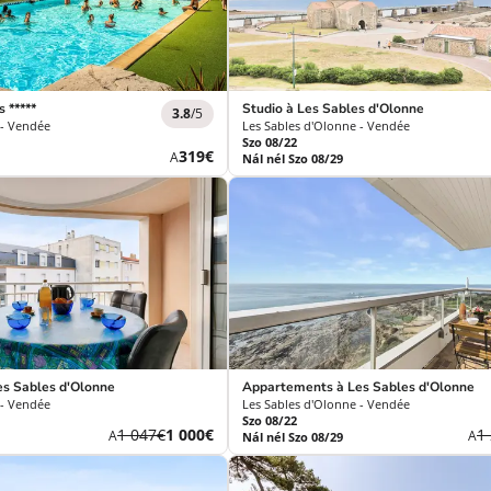
 *****
Studio à Les Sables d'Olonne
3.8
/5
 - Vendée
Les Sables d'Olonne - Vendée
Szo 08/22
Új
319€
A
Nál nél Szo 08/29
ár
s Sables d'Olonne
Appartements à Les Sables d'Olonne
 - Vendée
Les Sables d'Olonne - Vendée
Szo 08/22
Korábbi
Új
K
1 047€
1 000€
1
A
A
Nál nél Szo 08/29
díj
ár
dí