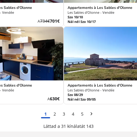
s Sables d'Olonne
Appartements à Les Sables d'Olonne
 - Vendée
Les Sables d'Olonne - Vendée
Szo 10/10
Korábbi
Új
734€
701€
A
Nál nél Szo 10/17
díj
ár
s Sables d'Olonne
Appartements à Les Sables d'Olonne
 - Vendée
Les Sables d'Olonne - Vendée
Szo 08/29
Új
630€
A
Nál nél Szo 09/05
ár
1
2
3
4
5
Láttad a 31 kínálatát 143