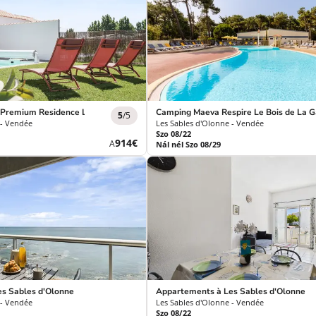
Premium Residence Les Villas d'Olonne *****
Camping Maeva Respire Le Bois de La G
5
/5
 - Vendée
Les Sables d'Olonne - Vendée
Szo 08/22
Új
914€
A
Nál nél Szo 08/29
ár
s Sables d'Olonne
Appartements à Les Sables d'Olonne
 - Vendée
Les Sables d'Olonne - Vendée
Szo 08/22