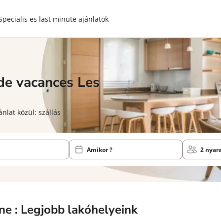
Specialis es last minute ajánlatok
 de vacances
Les
nlat közül: szállás
Amikor ?
2 nyar
ne : Legjobb lakóhelyeink