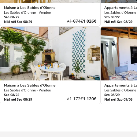
Maison à Les Sables d'Olonne
Appartements à Le
Les Sables d'Olonne - Vendée
Les Sables d'Olonne
Szo 08/22
Szo 08/22
Korábbi
Új
1 074€
1 026€
A
Nál nél Szo 08/29
Nál nél Szo 08/29
díj
ár
Maison à Les Sables d'Olonne
Appartements à Le
Les Sables d'Olonne - Vendée
Les Sables d'Olonne
Szo 08/22
Szo 08/29
Korábbi
Új
1 172€
1 120€
A
Nál nél Szo 08/29
Nál nél Szo 09/05
díj
ár