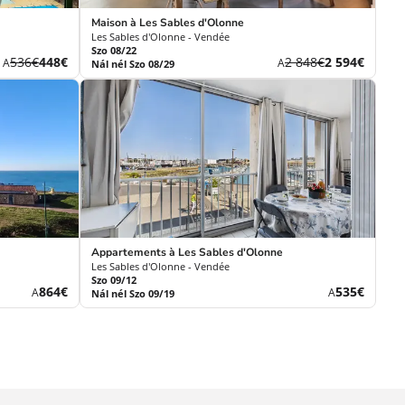
Maison à Les Sables d'Olonne
Les Sables d'Olonne - Vendée
Szo 08/22
Korábbi
Új
Korábbi
Új
536€
448€
2 848€
2 594€
A
A
Nál nél Szo 08/29
díj
ár
díj
ár
Appartements à Les Sables d'Olonne
Les Sables d'Olonne - Vendée
Szo 09/12
Új
Új
864€
535€
A
A
Nál nél Szo 09/19
ár
ár