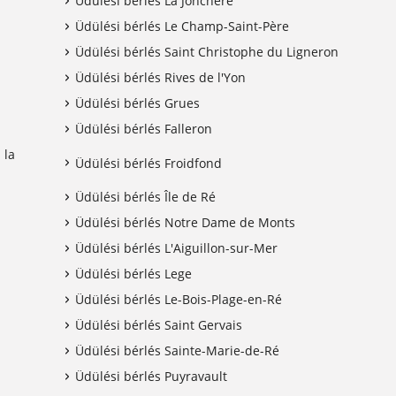
Üdülési bérlés La Jonchère
Üdülési bérlés Le Champ-Saint-Père
Üdülési bérlés Saint Christophe du Ligneron
Üdülési bérlés Rives de l'Yon
Üdülési bérlés Grues
Üdülési bérlés Falleron
 la
Üdülési bérlés Froidfond
Üdülési bérlés Île de Ré
Üdülési bérlés Notre Dame de Monts
Üdülési bérlés L'Aiguillon-sur-Mer
Üdülési bérlés Lege
Üdülési bérlés Le-Bois-Plage-en-Ré
Üdülési bérlés Saint Gervais
Üdülési bérlés Sainte-Marie-de-Ré
Üdülési bérlés Puyravault