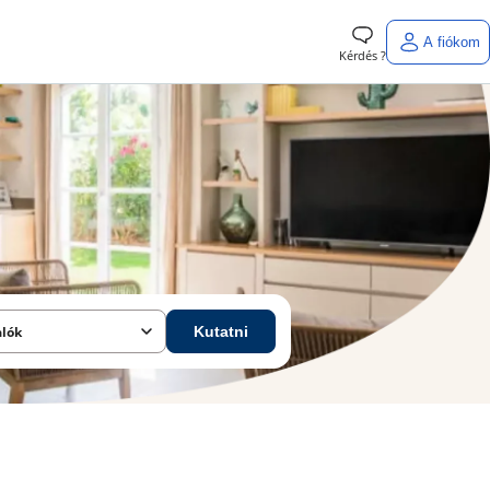
A fiókom
Kérdés ?
alók
Kutatni