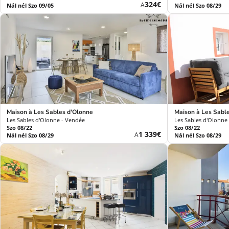
Új
324€
A
Nál nél Szo 09/05
Nál nél Szo 08/29
ár
Maison à Les Sables d'Olonne
Maison à Les Sabl
Les Sables d'Olonne - Vendée
Les Sables d'Olonne
Szo 08/22
Szo 08/22
Új
1 339€
A
Nál nél Szo 08/29
Nál nél Szo 08/29
ár