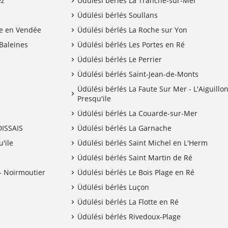
ez
Üdülési bérlés La Tranche-sur-Mer
Üdülési bérlés Soullans
re en Vendée
Üdülési bérlés La Roche sur Yon
Baleines
Üdülési bérlés Les Portes en Ré
Üdülési bérlés Le Perrier
Üdülési bérlés Saint-Jean-de-Monts
Üdülési bérlés La Faute Sur Mer - L'Aiguillon
Presqu'ile
Üdülési bérlés La Couarde-sur-Mer
DISSAIS
Üdülési bérlés La Garnache
u'ile
Üdülési bérlés Saint Michel en L'Herm
Üdülési bérlés Saint Martin de Ré
- Noirmoutier
Üdülési bérlés Le Bois Plage en Ré
Üdülési bérlés Luçon
Üdülési bérlés La Flotte en Ré
Üdülési bérlés Rivedoux-Plage