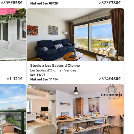
Korábbi
Új
Korábbi
Új
895€
855€
823€
786€
A
A
Nál nél Szo 08/29
díj
ár
díj
ár
Studio à Les Sables d'Olonne
Les Sables d'Olonne - Vendée
Szo 11/07
Új
Korábbi
Új
1 121€
574€
480€
A
A
Nál nél Szo 11/14
ár
díj
ár