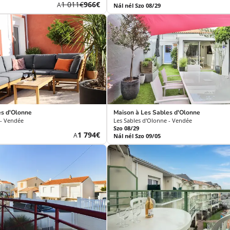
Korábbi
Új
1 011€
966€
A
Nál nél Szo 08/29
díj
ár
es d'Olonne
Maison à Les Sables d'Olonne
 - Vendée
Les Sables d'Olonne - Vendée
Szo 08/29
Új
1 794€
A
Nál nél Szo 09/05
ár