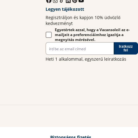
Legyen tájékozott
Regisztráljon és kapjon 10% üdvözlő
kedvezményt
Egyetértek azzal, hogy a Vacansoleil az e-
mailjeit a preferenciáimhoz igazítja a
megnyitás mérésével.
Iratkozz
fel
Heti 1 alkalommal, egyszerű leiratkozás
Biztonságos fizetés