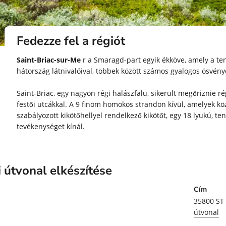
Fedezze fel a régiót
Saint-Briac-sur-Me
r a Smaragd-part egyik ékköve, amely a te
hátország látnivalóival, többek között számos gyalogos ösvény
Saint-Briac, egy nagyon régi halászfalu, sikerült megőriznie r
festői utcákkal. A 9 finom homokos strandon kívül, amelyek köz
szabályozott kikötőhellyel rendelkező kikötőt, egy 18 lyukú, t
tevékenységet kínál.
 útvonal elkészítése
Cím
35800
ST
útvonal