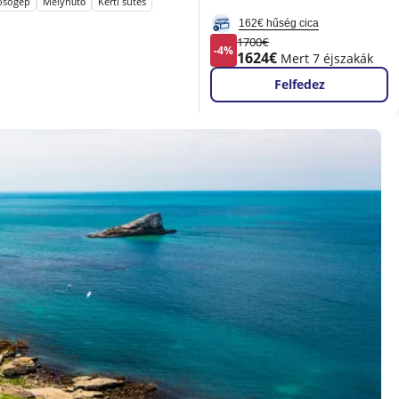
sógép
Mélyhűtő
Kerti sütés
162€ hűség cica
Korábbi
Új
1700€
-4%
díj
ár
1624€
Mert 7 éjszakák
Felfedez