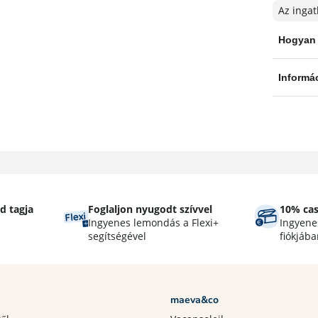
Az ingat
d tagja
Foglaljon nyugodt szívvel
10% ca
Ingyenes lemondás a Flexi+
Ingyenes
segítségével
fiókjába
maeva&co