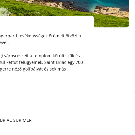
ngerparti tevékenységek örömeit ötvözi a
ével.
égi városrészeit a templom körüli szűk és
ül kettőt felügyelnek, Saint-Briac egy 700
engerre néző golfpályát és sok más
 BRIAC SUR MER