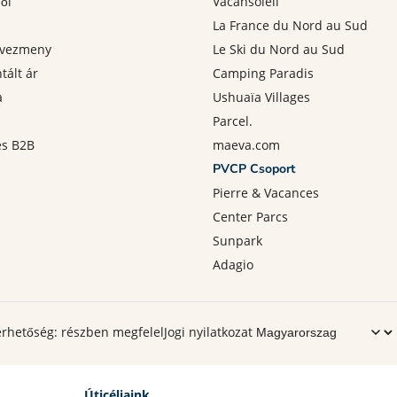
ről
Vacansoleil
La France du Nord au Sud
dvezmeny
Le Ski du Nord au Sud
tált ár
Camping Paradis
a
Ushuaïa Villages
Parcel.
és B2B
maeva.com
PVCP Csoport
Pierre & Vacances
Center Parcs
Sunpark
Adagio
rhetőség: részben megfelel
Jogi nyilatkozat
Úticéljaink