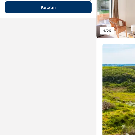
Kutatni
1
/
26