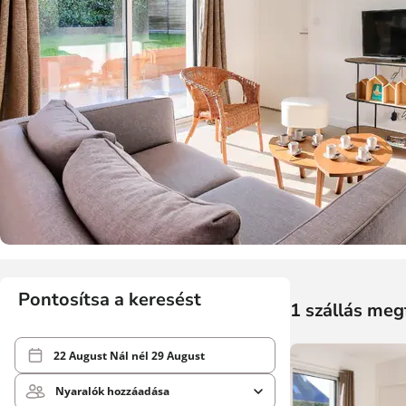
Pontosítsa a keresést
1 szállás meg
22 August
Nál nél
29 August
Nyaralók hozzáadása