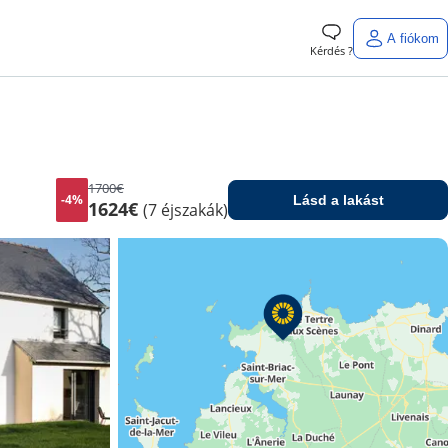
A fiókom
Kérdés ?
1700€
-4%
Lásd a lakást
1624€
(7 éjszakák)