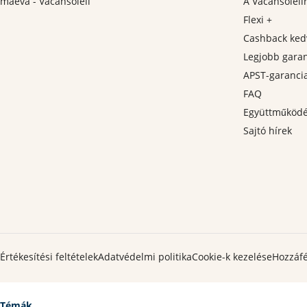
maeva - Vacansoleil
A Vacansoleil
Flexi +
Cashback ke
Legjobb garan
APST-garanci
FAQ
Együttműköd
Sajtó hírek
Értékesítési feltételek
Adatvédelmi politika
Cookie-k kezelése
Hozzáfé
Témák