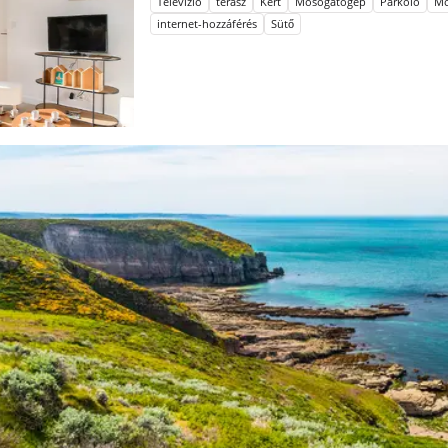
Televízió
terasz
Kert
Mosogatógép
Parkoló
Mo
internet-hozzáférés
Sütő