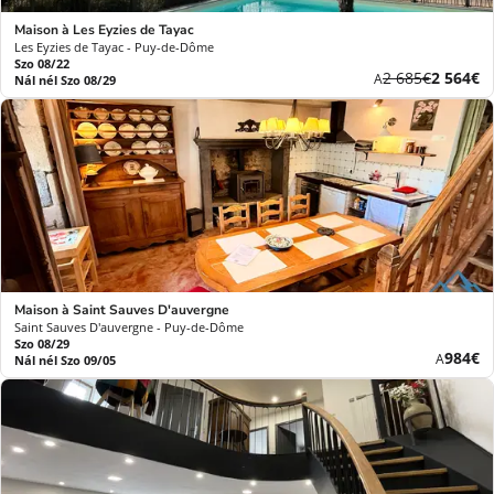
Maison à Les Eyzies de Tayac
Les Eyzies de Tayac - Puy-de-Dôme
Szo 08/22
Korábbi
Új
2 685€
2 564€
A
Nál nél Szo 08/29
díj
ár
Maison à Saint Sauves D'auvergne
Saint Sauves D'auvergne - Puy-de-Dôme
Szo 08/29
Új
984€
A
Nál nél Szo 09/05
ár