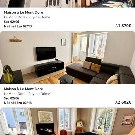
Maison à Le Mont Dore
Le Mont Dore - Puy-de-Dôme
Szo 02/06
Új
1 870€
A
Nál nél Szo 02/13
ár
Maison à Le Mont Dore
Le Mont Dore - Puy-de-Dôme
Szo 02/06
Új
2 602€
A
Nál nél Szo 02/13
ár