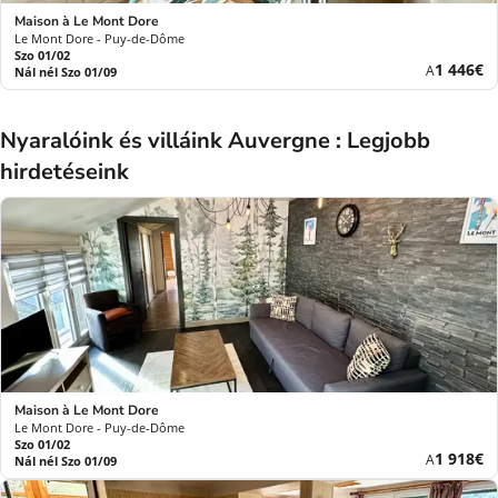
Maison à Le Mont Dore
Le Mont Dore - Puy-de-Dôme
Szo 01/02
Új
1 446€
A
Nál nél Szo 01/09
ár
Nyaralóink és villáink Auvergne : Legjobb
hirdetéseink
Maison à Le Mont Dore
Le Mont Dore - Puy-de-Dôme
Szo 01/02
Új
1 918€
A
Nál nél Szo 01/09
ár