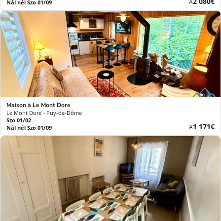
Új
2 080€
A
Nál nél Szo 01/09
ár
Maison à Le Mont Dore
Le Mont Dore - Puy-de-Dôme
Szo 01/02
Új
1 171€
A
Nál nél Szo 01/09
ár