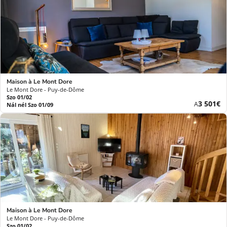
Maison à Le Mont Dore
Le Mont Dore - Puy-de-Dôme
Szo 01/02
Új
3 501€
A
Nál nél Szo 01/09
ár
Maison à Le Mont Dore
Le Mont Dore - Puy-de-Dôme
Szo 01/02