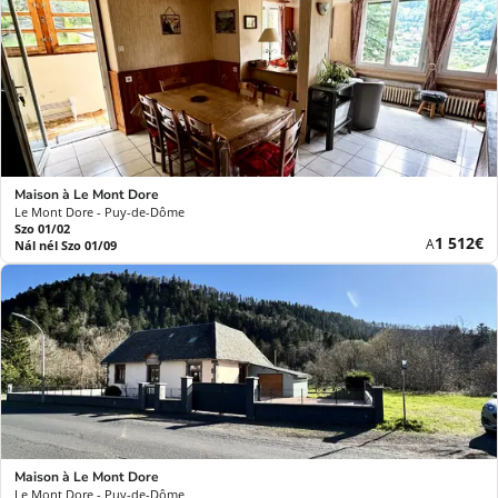
Maison à Le Mont Dore
Le Mont Dore - Puy-de-Dôme
Szo 01/02
Új
1 512€
A
Nál nél Szo 01/09
ár
Maison à Le Mont Dore
Le Mont Dore - Puy-de-Dôme