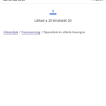
ár
1
Láttad a 20 kínálatát 20
Üdvözöljük
Franciaország
Nyaralóink és villáink Auvergne
Kempingszakértők 57 éve
A Center Parcs család tagja
Megbízható és tapasztalt
Lépjen kapcsolatba velünk
Vacansoleil