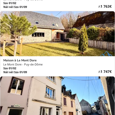
Szo 01/02
Új
1 763€
A
Nál nél Szo 01/09
ár
Maison à Le Mont Dore
Le Mont Dore - Puy-de-Dôme
Szo 01/02
Új
1 747€
A
Nál nél Szo 01/09
ár