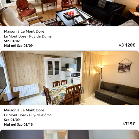
Maison à Le Mont Dore
Le Mont Dore - Puy-de-Dôme
Szo 01/02
Új
3 120€
A
Nál nél Szo 01/09
ár
Maison à Le Mont Dore
Le Mont Dore - Puy-de-Dôme
Szo 01/09
Új
715€
A
Nál nél Szo 01/16
ár