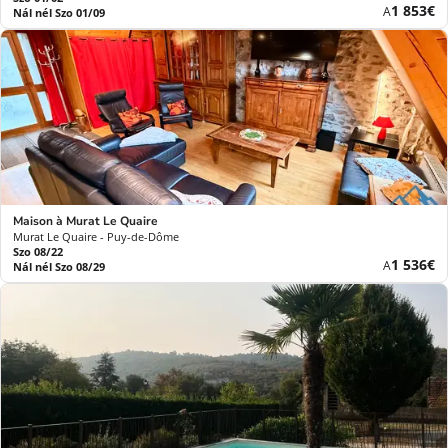
Új
1 853€
A
Nál nél Szo 01/09
ár
Maison à Murat Le Quaire
Murat Le Quaire - Puy-de-Dôme
Szo 08/22
Új
1 536€
A
Nál nél Szo 08/29
ár