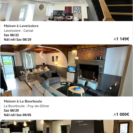
Maison à Laveissiere
Laveissiere - Cantal
Szo 08/22
Új
1 149€
A
Nál nél Szo 08/29
ár
Maison à La Bourboule
La Bourboule - Puy-de-Dôme
Szo 08/29
Új
1 000€
A
Nál nél Szo 09/05
ár