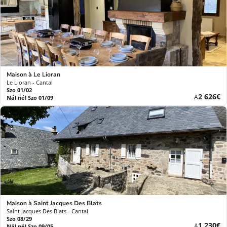
Maison à Le Lioran
Le Lioran - Cantal
Szo 01/02
Új
2 626€
A
Nál nél Szo 01/09
ár
Maison à Saint Jacques Des Blats
Saint Jacques Des Blats - Cantal
Szo 08/29
Új
1 230€
A
Nál nél Szo 09/05