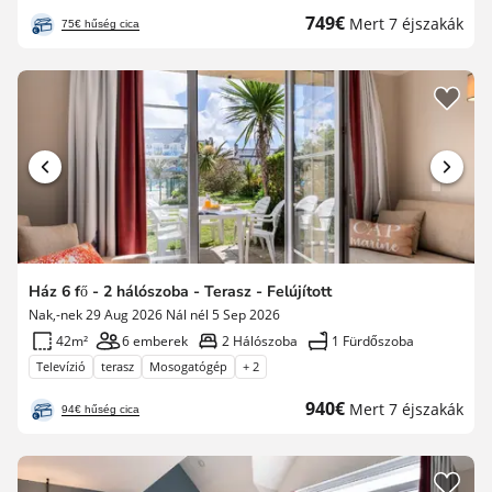
Új
749€
Mert 7 éjszakák
75€ hűség cica
ár
Ház 6 fő - 2 hálószoba - Terasz - Felújított
Nak,-nek 29 Aug 2026 Nál nél 5 Sep 2026
42m²
6 emberek
2 Hálószoba
1 Fürdőszoba
Televízió
terasz
Mosogatógép
+ 2
Új
940€
Mert 7 éjszakák
94€ hűség cica
ár