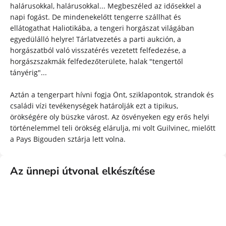
halárusokkal, halárusokkal... Megbeszéled az idősekkel a
napi fogást. De mindenekelőtt tengerre szállhat és
ellátogathat Haliotikába, a tengeri horgászat világában
egyedülálló helyre! Tárlatvezetés a parti aukción, a
horgászatból való visszatérés vezetett felfedezése, a
horgászszakmák felfedezőterülete, halak "tengertől
tányérig"...
Aztán a tengerpart hívni fogja Önt, sziklapontok, strandok és
családi vízi tevékenységek határolják ezt a tipikus,
örökségére oly büszke várost. Az ösvényeken egy erős helyi
történelemmel teli örökség elárulja, mi volt Guilvinec, mielőtt
a Pays Bigouden sztárja lett volna.
Az ünnepi útvonal elkészítése