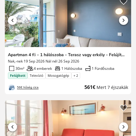
Apartman 4 fő - 1 hálószoba - Terasz vagy erkély - Felújított
Nak,-nek 19 Sep 2026 Nál nél 26 Sep 2026
30m²
4 emberek
1 Hálószoba
1 Fürdőszoba
Felújított
Televízió
Mosogatógép
+ 2
Új
561€
Mert 7 éjszakák
56€ hűség cica
ár