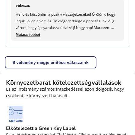
válasza:
Hello és köszönöm a pozitív visszajelzéseket! Örülünk, hogy
látjuk, jó ideje volt. Az Ön elégedettsége a prioritásunk. Alig
várom, hogy új nyaralásra üdvözölj! Nagy nap! Maureen -
maeva.com
Mutass többet
8 vélemény megjelenítése válaszaink
Környezetbarát kötelezettségvállalások
Ez az intézmény számos intézkedéssel azon dolgozik, hogy
csökkentse környezeti hatásait.
Elkötelezett a Green Key Label
Ez a létesítmény címkézi Clef Verte. Elkötelezett az ökológiai