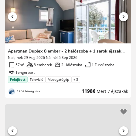
Apartman Duplex 8 ember - 2 hálószoba + 1 sarok éjszaka - Terrace vagy erkély - Sea View - felújított
Nak,-nek 29 Aug 2026 Nál nél 5 Sep 2026
57m²
8 emberek
2 Hálószoba
1 Fürdőszoba
Tengerpart
Felújított
Televízió
Mosogatógép
+ 3
Új
1198€
Mert 7 éjszakák
120€ hűség cica
ár