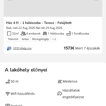
Ház 4 fő - 1 hálószoba - Terasz - Felújított
Nak,-nek 22 Aug 2026 Nál nél 29 Aug 2026
32m²
4 emberek
1 Hálószoba
1 Fürdőszoba
Televízió
terasz
Mosogatógép
+ 2
Új
1573€
Mert 7 éjszakák
157€ hűség cica
ár
A lakóhely előnyei
50 m
Medence
Háziállatok
Wifi hozzáférés
engedélyezve
Parkoló