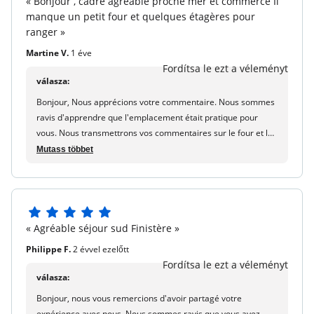
« Bonjour , cadre agréable proche mer et commerce Il
5
manque un petit four et quelques étagères pour
Ágynemű :
Tartalmazva - sheet-housse, lap vagy duvet
csillagból
ranger »
fedezet és párnák.
Martine V.
1 éve
Törölközők :
Tartalmazva - 1 fürdő törülköző, 1
Fordítsa le ezt a véleményt
törülköző személyenként és 1 fürdőszoba
válasza:
egységenként.
Bonjour, Nous apprécions votre commentaire. Nous sommes
Háztartási maradás vége :
Tartalmazva - kivéve a
ravis d'apprendre que l'emplacement était pratique pour
konyhai területet és ételeket.
vous. Nous transmettrons vos commentaires sur le four et les
besoins de stockage à l'équipe de gestion. Ils s'efforcent
Mutass többet
Parkoló :
Ingyenes nyitott parkolás a lakóhelyen. Egy
toujours d'améliorer les logements. A bientôt! Romane -
parkolóhely lakásonként
maeva.com
Reggeli szolgáltatás :
Elérhető a lakóhelyen. Foglalja le
termékeit a recepció előtt.
5
« Agréable séjour sud Finistère »
Televízió :
Tartalmazva.
5
csillagból
Philippe F.
2 évvel ezelőtt
Elhelyezkedés
Fordítsa le ezt a véleményt
válasza:
Beach hozzáférés :
50 m
Bonjour, nous vous remercions d'avoir partagé votre
Egyéb információk
expérience avec nous. Nous sommes ravis que vous ayez