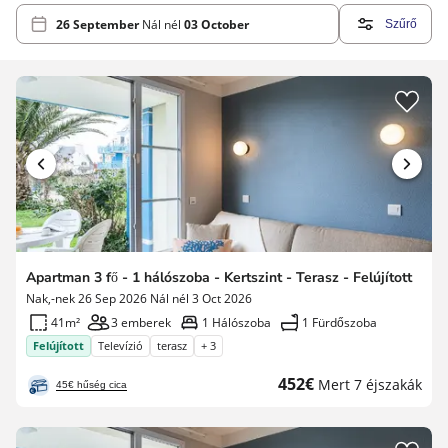
26 September
Nál nél
03 October
Szűrő
Apartman 3 fő - 1 hálószoba - Kertszint - Terasz - Felújított
Nak,-nek 26 Sep 2026 Nál nél 3 Oct 2026
41m²
3 emberek
1 Hálószoba
1 Fürdőszoba
Felújított
Televízió
terasz
+ 3
Új
452€
Mert 7 éjszakák
45€ hűség cica
ár