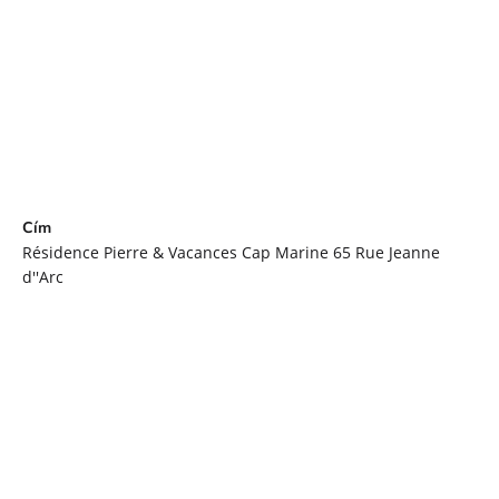
Cím
Résidence Pierre & Vacances Cap Marine 65 Rue Jeanne
d''Arc
29730
GUILVINEC
útvonal
Szűrő
26 Sep
Nál nél
3 Oct