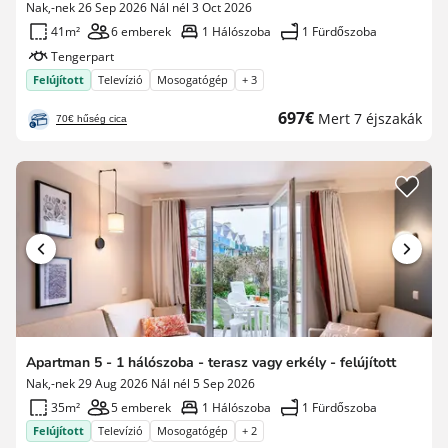
Nak,-nek 26 Sep 2026 Nál nél 3 Oct 2026
41m²
6 emberek
1 Hálószoba
1 Fürdőszoba
Tengerpart
Felújított
Televízió
Mosogatógép
+ 3
Új
697€
Mert 7 éjszakák
70€ hűség cica
ár
Apartman 5 - 1 hálószoba - terasz vagy erkély - felújított
Nak,-nek 29 Aug 2026 Nál nél 5 Sep 2026
35m²
5 emberek
1 Hálószoba
1 Fürdőszoba
Felújított
Televízió
Mosogatógép
+ 2