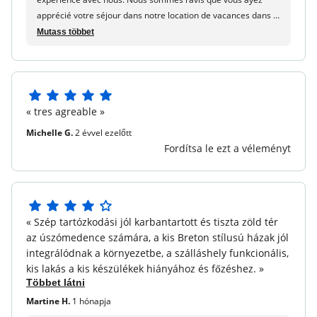
PMR hozzáférés
apprécié votre séjour dans notre location de vacances dans le
sud du Finistère. Nous espérons avoir le plaisir de vous
Mutass többet
Háziállatok engedélyezve :
Üdvözöljük a háziállatot az
accueillir à nouveau bientôt. l'équipe maeva.com
állat útlevelének bemutatásában: 75 € / állat / hét - 12
€ / állat / nap (az 1-6 éjszakai stays).
Töltőállomás elektromos autókhoz
5
« tres agreable »
Idegenforgalmi adó (felár ellenében) :
A webhelyen
5
fizetendő, lásd az alkalmazandó vámot.
csillagból
Michelle G.
2 évvel ezelőtt
Fordítsa le ezt a véleményt
4
« Szép tartózkodási jól karbantartott és tiszta zöld tér
5
az úszómedence számára, a kis Breton stílusú házak jól
csillagból
integrálódnak a környezetbe, a szálláshely funkcionális,
kis lakás a kis készülékek hiányához és főzéshez. »
Többet látni
Martine H.
1 hónapja