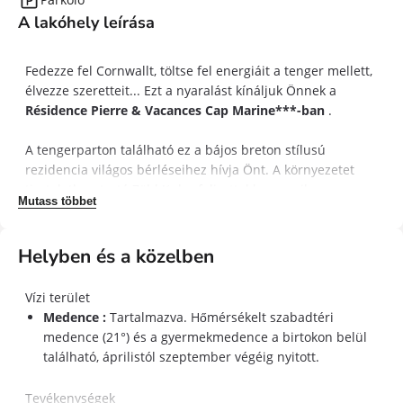
A lakóhely leírása
Fedezze fel Cornwallt, töltse fel energiáit a tenger mellett,
élvezze szeretteit... Ezt a nyaralást kínáljuk Önnek a
Résidence Pierre & Vacances Cap Marine***-ban
.
A tengerparton található ez a bájos breton stílusú
rezidencia világos bérléseihez hívja Önt. A környezetet
tiszteletben tartó Zöld Kulcs felirattal harmonikusan
Mutass többet
illeszkedik az őt körülvevő természeti környezetbe.
Világos, ízlésesen berendezett házakból és a medencével
Helyben és a közelben
határos apartmanokból áll. Szabadon választhat tengerre
vagy medencére néző apartmanjaink és kertre nyíló
Vízi terület
házaink közül.
Medence :
Tartalmazva. Hőmérsékelt szabadtéri
medence (21°) és a gyermekmedence a birtokon belül
Áprilistól szeptemberig úszhat a mérsékelt övű szabadtéri
található, áprilistól szeptember végéig nyitott.
medencében (21°), vagy csobbanhat a pancsoló
medencében a kicsikkel. A sportosabbak a rezidenciától
Tevékenységek