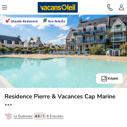
Utazók Kedvence
Eco-felelős
Képek
3
Residence Pierre & Vacances Cap Marine
Csil
★★★
Le Guilvinec
4.5
/ 5
8 Értesítés