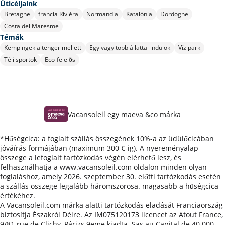
Úticéljaink
Bretagne
francia Riviéra
Normandia
Katalónia
Dordogne
Costa del Maresme
Témák
Kempingek a tenger mellett
Egy vagy több állattal indulok
Vízipark
Téli sportok
Eco-felelős
Vacansoleil egy maeva &co márka
*Hűségcica: a foglalt szállás összegének 10%-a az üdülőcicában
jóváírás formájában (maximum 300 €-ig). A nyereményalap
összege a lefoglalt tartózkodás végén elérhető lesz, és
felhasználhatja a www.vacansoleil.com oldalon minden olyan
foglaláshoz, amely 2026. szeptember 30. előtti tartózkodás esetén
a szállás összege legalább háromszorosa. magasabb a hűségcica
értékéhez.
A Vacansoleil.com márka alatti tartózkodás eladását Franciaország
biztosítja Északról Délre. Az IM075120173 licencet az Atout France,
9/81 rue de Clichy, Párizs 9eme kiadta. Sas au Capital de 40 000