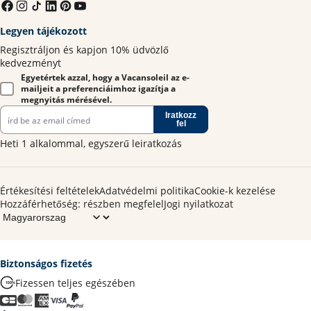
Legyen tájékozott
Regisztráljon és kapjon 10% üdvözlő
kedvezményt
Egyetértek azzal, hogy a Vacansoleil az e-
mailjeit a preferenciáimhoz igazítja a
megnyitás mérésével.
Iratkozz
fel
Heti 1 alkalommal, egyszerű leiratkozás
Értékesítési feltételek
Adatvédelmi politika
Cookie-k kezelése
Hozzáférhetőség: részben megfelel
Jogi nyilatkozat
Biztonságos fizetés
Fizessen teljes egészében