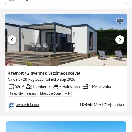
4 felnőtt / 2 gyermek úszómedencével
Nak,-nek 29 Aug 2026 Nál nél 5 Sep 2026
52m²
6 emberek
3 Hálószoba
1 Fürdőszoba
Televízió
terasz
Mosogatógép
+ 9
Új
1036€
Mert 7 éjszakák
104€ hűség cica
ár