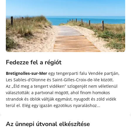
Fedezze fel a régiót
Bretignolles-sur-Mer
egy tengerparti falu Vendée partján,
Les Sables-d'Olonne és Saint-Gilles-Croix-de-Vie között.
Az „Éld meg a tengert vidéken” szlogenjét nem véletlenül
választották: a partvonal mögött, ahol finom homokos
strandok és öblök váltják egymást, nyugodt és zöld vidék
terül el. Elég egy igazán egzotikus nyaraláshoz...
Az ünnepi útvonal elkészítése