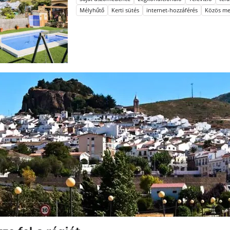
Mélyhűtő
Kerti sütés
internet-hozzáférés
Közös m