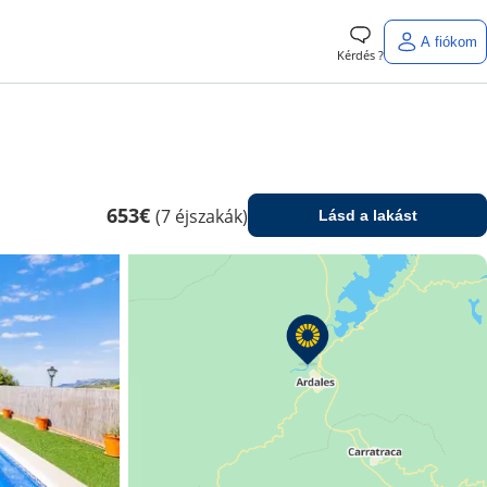
A fiókom
Kérdés ?
653€
(7 éjszakák)
Lásd a lakást