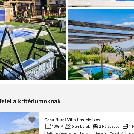
felel a kritériumoknak
Casa Rural Villa Los Melizos
100m²
6 emberek
2 Hálószoba
1 
Saját úszómedence
Légkondícionáló
Televízió
tera