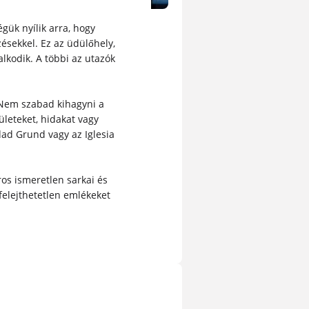
gük nyílik arra, hogy
zésekkel. Ez az üdülőhely,
alkodik. A többi az utazók
. Nem szabad kihagyni a
ületeket, hidakat vagy
dad Grund vagy az Iglesia
ros ismeretlen sarkai és
 felejthetetlen emlékeket