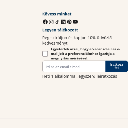
Kövess minket
Legyen tájékozott
Regisztráljon és kapjon 10% üdvözlő
kedvezményt
Egyetértek azzal, hogy a Vacansoleil az e-
mailjeit a preferenciáimhoz igazítja a
megnyitás mérésével.
Iratkozz
fel
Heti 1 alkalommal, egyszerű leiratkozás