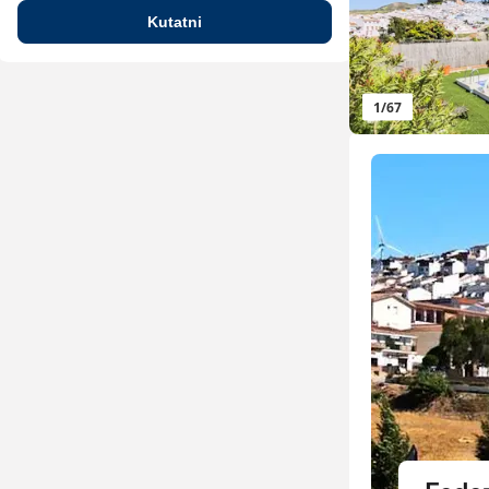
Kutatni
1
/
67