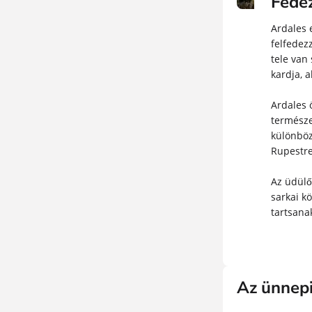
Fedez
Ardales 
felfedez
tele van
kardja, 
Ardales 
természe
különböz
Rupestre
Az üdülő
sarkai k
tartsana
Az ünnepi