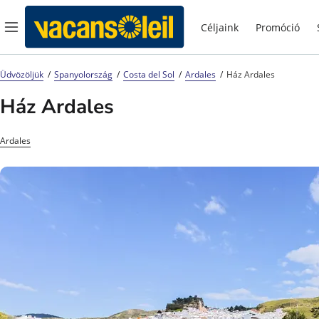
Céljaink
Promóció
Üdvözöljük
Spanyolország
Costa del Sol
Ardales
Ház Ardales
Ház Ardales
Ardales