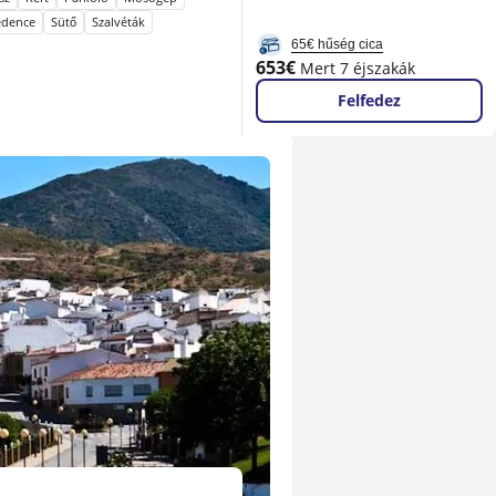
edence
Sütő
Szalvéták
65€ hűség cica
Új
653€
Mert 7 éjszakák
ár
Felfedez