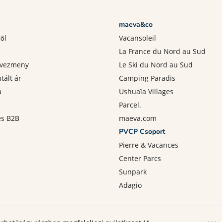
maeva&co
ről
Vacansoleil
La France du Nord au Sud
dvezmeny
Le Ski du Nord au Sud
tált ár
Camping Paradis
a
Ushuaïa Villages
Parcel.
és B2B
maeva.com
PVCP Csoport
Pierre & Vacances
Center Parcs
Sunpark
Adagio