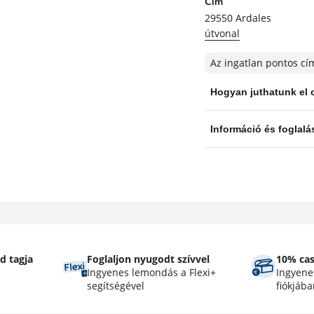
Cím
29550
Ardales
útvonal
Az ingatlan pontos cí
d tagja
Foglaljon nyugodt szívvel
10% ca
Ingyenes lemondás a Flexi+
Ingyenes
segítségével
fiókjába