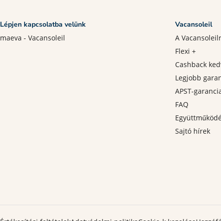
Lépjen kapcsolatba velünk
Vacansoleil
maeva - Vacansoleil
A Vacansoleil
Flexi +
Cashback ke
Legjobb garan
APST-garanci
FAQ
Együttműköd
Sajtó hírek