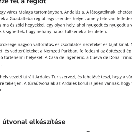
ze fel a régiót
egy város Malaga tartományban, Andalúzia. A látogatóknak lehetősé
zék a Guadalteba régiót, egy csendes helyet, amely tele van felfede
 sima és zöld hegyekkel, egy olyan hely, ahol nyugodt és nyugodt ur
akik sighették, hogy néhány napot töltsenek a területen.
öröksége nagyon változatos, és csodálatos nézeteket és tájat kínál
ti és vadterületeket a Nemzeti Parkban, felfedezni az építészeti ép
ő történelmi helyeket; A Casa de Ingenerio, a Cueva de Dona Trini
.
hely vezető túráit Ardales Tur szervezi, és lehetővé teszi, hogy a vá
öré tekerjen. A túraútvonalak az Ardales körül is jelen vannak, hogy
k.
 útvonal elkészítése