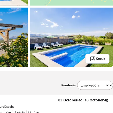
Képek
Rendezés :
03 October-tól 10 October-ig
Fürdőszoba
sz
Kert
Parkoló
Mosógép