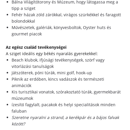
Bálna Világítótorony és Múzeum, hogy látogassa meg a
tipp a sziget
Fehér házak zöld zárókkal, virágos szürkékkel és faragott
bolondokkal
Művészetek, galériák, könyvesboltok, Oyster huts és
gourmet piacok
Az egész család tevékenységei
A sziget ideális egy békés nyaralás gyerekekkel:
Beach klubok, ifjúsági tevékenységek, szörf vagy
vitorlázási tanulságok
Játszóterek, póni túrák, mini golf, hook-up
Piknik az erdőben, kincs vadászok és természeti
animációk
Kis turisztikai vonatok, szórakoztató túrák, gyermekbarát
múzeumok
ízesítő fagylalt, pacakok és helyi specialitások minden
faluban
Szeretne nyaralni a strand, a kerékpár és a bájos falvak
között?