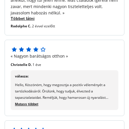
anélkül, hogy túl jelen lenne. Más családok ígérete nem
Háztartási maradás vége :
Extra díj. Meg kell fejezni
zavar, mert mindenki nagyon tiszteletteljes volt.
végén a tartózkodás, akár a vendég, vagy fizeti a
Javasolom habozás nélkül. »
szolgáltatást előre-ellenőrzés vagy érkezéskor.
Többet látni
Rodolphe C.
2 évvel ezelőtt
Parkoló :
Ingyenes parkolás a lakóhelyen. Kérjük, vegye
figyelembe: elérhetőség, korlátozott helyek mellett.
(márciustól novemberig fizet)
Étterem :
Közel - a feltöltéssel.
4
« Nagyon barátságos otthon »
5
Elhelyezkedés
csillagból
Christelle D.
1 éve
Beach hozzáférés :
1000 m
válasza:
Repülőtér közelében :
Bordeaux-Mérignac repülőtér
Hello, Köszönöm, hogy megosztja a pozitív véleményét a
#BOD (169,1 km)
tartózkodásáról. Örülünk, hogy tudjuk, élvezted a
Közel a kereskedelemhez :
250 m
tapasztalataidat. Reméljük, hogy hamarosan új nyaralást
látunk. Nagy nap! Maureen - maeva.com
Mutass többet
Egyéb információk
Háziállatok engedélyezve :
Napi 12 euró / 75 euró
hetente.