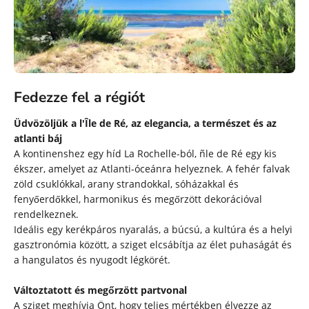
Fedezze fel a régiót
Üdvözöljük a l'Île de Ré, az elegancia, a természet és az
atlanti báj
A kontinenshez egy híd La Rochelle-ból, ñle de Ré egy kis
ékszer, amelyet az Atlanti-óceánra helyeznek. A fehér falvak
zöld csuklókkal, arany strandokkal, sóházakkal és
fenyőerdőkkel, harmonikus és megőrzött dekorációval
rendelkeznek.
Ideális egy kerékpáros nyaralás, a búcsú, a kultúra és a helyi
gasztronómia között, a sziget elcsábítja az élet puhaságát és
a hangulatos és nyugodt légkörét.
Változtatott és megőrzött partvonal
A sziget meghívja Önt, hogy teljes mértékben élvezze az