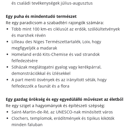
és családi tevékenységek július-augusztus
Egy puha és mindentudó természet
Re egy paradicsom a szabadtéri rajongók számára:
Több mint 100 km-es ciklusút az erdők, szőlőültetvények
és marshek révén
Lilleau des Niges Természettartalék, Loix, hogy
megfigyeljék a madarak
Homeland erdő Kits-Chemise és vad strandok
felfedezésére
Sóházak meglátogatni gyalog vagy kerékpárral,
demonstrációkkal és ízlésekkel
A part menti ösvények és az irányított séták, hogy
felfedezzék a faunát és a flora
Egy gazdag örökség és egy egyedülálló művészet az életből
Re egy sziget a hagyományok és építészeti szépség:
Saint-Martin-de-Ré, az UNESCO-nak minősített város
Clochers, templomok, erődítmények és tipikus kikötők
minden faluban