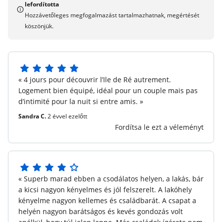
lefordította
Szolgáltatások és berendezések elérhetők
Hozzávetőleges megfogalmazást tartalmazhatnak, megértését
Wifi hozzáférés :
Extra díj - elérhetőség alá.
köszönjük.
Babakészlet :
Az elérhetőség mellett: 1 baba
összecsukható ágy (norm NF EN 716), 1 babaszék (6
hónaptól), 1 változó matrac, 1 gördülő: a tartalmak a
rezidenciáktól függően változhatnak) - a recepcióval
5
látható arányok.
« 4 jours pour découvrir l’Ile de Ré autrement.
5
Logement bien équipé, idéal pour un couple mais pas
Karbantartó készlet :
Tartalmazva - a tartalmak a
csillagból
d’intimité pour la nuit si entre amis. »
lakóhelyek szerint változhatnak: szivacs, mosdó, több
felhasználású termékes injekció, kézmosás folyékony
Sandra C.
2 évvel ezelőtt
termék, mosogató tabletta és törülköző.
Fordítsa le ezt a véleményt
Mosoda :
extra díjat.
Ágynemű :
Tartalmazva - a tartalmak a tartózkodási
helyek szerint változhatnak: lap, lap vagy duvet fedezet
4
« Superb marad ebben a csodálatos helyen, a lakás, bár
és párnák.
5
a kicsi nagyon kényelmes és jól felszerelt. A lakóhely
csillagból
Törölközők :
Extra díj.
kényelme nagyon kellemes és családbarát. A csapat a
helyén nagyon barátságos és kevés gondozás volt
Érkezéskor megvetett ágyak :
Extra díj.