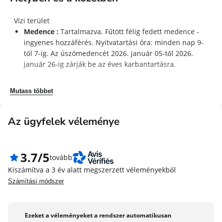
gördüljön a sok kerékpáros utak Ile-de-Ré!
Vízi terület
Megjegyzés: A lakóhely felvonója távol van a
Medence :
Tartalmazva. Fűtött félig fedett medence -
szolgáltatástól egészen a további rendig.
ingyenes hozzáférés. Nyitvatartási óra: minden nap 9-
től 7-ig. Az úszómedencét 2026. január 05-től 2026.
Az év körüli úszómedencét 2026. január 05-től 2026.
január 26-ig zárják be az éves karbantartásra.
január 26-ig bezárják az éves karbantartásra.
Tevékenységek
Mutass többet
Fitnesz terem :
Fitness szoba a lakóhelyen - beleértve.
Játékszoba :
A lakóhellyel - feltöltéssel.
Az ügyfelek véleménye
Tenisz :
Located 2.5km - feltöltéssel.
3.7/5
Jólét
tovább
Hammam :
Relaxációs terület található a lakóhelyen -
Kiszámítva a 3 év alatt megszerzett véleményekből
beleértve.
Számítási módszer
Szauna :
Relaxációs terület található a lakóhelyen -
beleértve.
Ezeket a véleményeket a rendszer automatikusan