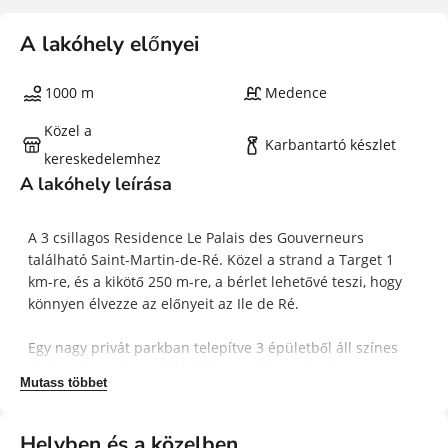
A lakóhely előnyei
1000 m
Medence
Közel a
Karbantartó készlet
kereskedelemhez
A lakóhely leírása
A 3 csillagos Residence Le Palais des Gouverneurs
található Saint-Martin-de-Ré. Közel a strand a Target 1
km-re, és a kikötő 250 m-re, a bérlet lehetővé teszi, hogy
könnyen élvezze az előnyeit az Ile de Ré.
Egy nagy privát parkban telepítve 3 épületből áll színes
zárókkal, mindegyik álló lakásokkal. Februártól
Mutass többet
novemberig élvezheti a fűtött félig fedett úszómedencét
és a tartózkodási hely pihenőidejét: minden nap 9-től 7-ig;
februártól novemberig. Kínálunk bérleti kerékpárok, hogy
Helyben és a közelben