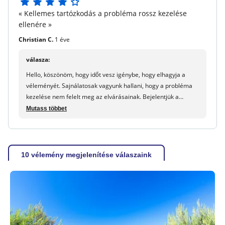
Idegenforgalmi adó (felár ellenében) :
Az ügyfél
4
« Kellemes tartózkodás a probléma rossz kezelése
területéről fizetendő, 1,65 euró/fő/éjszaka. Ingyenes
5
ellenére »
gyermekek 18 év alatt.
csillagból
Christian C.
1 éve
válasza:
Hello, köszönöm, hogy időt vesz igénybe, hogy elhagyja a
véleményét. Sajnálatosak vagyunk hallani, hogy a probléma
kezelése nem felelt meg az elvárásainak. Bejelentjük a
visszatérésedet a kemping irányába. Változva, hogy újra egy
Mutass többet
kellemes nyaralás. Hamarosan nézz! Maureen - maeva.com
10 vélemény megjelenítése válaszaink