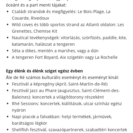
óceánt és a part menti tájakat:
Családi strandok és megfigyelés: Le Bois-Plage, La
Couarde, Rivedoux
Wild coves és több sportos strand az Atlanti oldalon: Les
Grenettes, Chemise Kit
Nautical tevékenységek: vitorlázás, szörfözés, paddle, kite,
katamarán, halászat a tengeren
Séta a dikes, mentén a marshes, vagy a dűn
A tengeren Fort Boyard, Aix szigetén vagy La Rochelle
Egy élénk és élénk sziget egész évben
Åle de Ré számos kulturális eseményt és eseményt kínál:
Fesztivál a képregény (April, Saint-Martin-de-Ré)
Fesztivál Jazz au Phare (augusztus, Saint-Clément-des-
Baleines): koncertek a világítótorony részeként
Rhé Sessions: koncertek, kiállítások, utcai színház egész
nyáron
Napi piacok a falvakban: helyi termékek, járművek,
barátságos légkör
Shellfish fesztivál, szavazópartnerek, szabadtéri koncertek