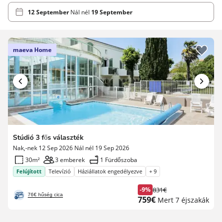
12 September
Nál nél
19 September
maeva Home
Stúdió 3 fős választék
Nak,-nek 12 Sep 2026 Nál nél 19 Sep 2026
30m²
3 emberek
1 Fürdőszoba
Felújított
Televízió
Háziállatok engedélyezve
+ 9
-9%
831€
Korábbi
76€ hűség cica
Új
759€
Mert 7 éjszakák
díj
ár