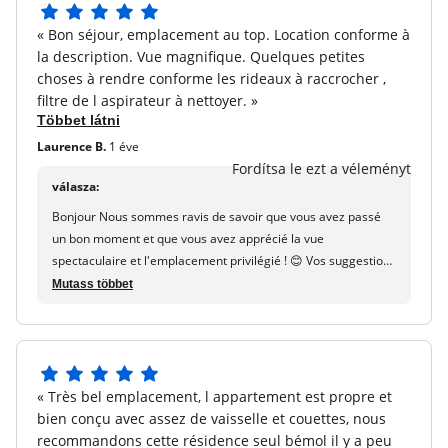
votre fidélité et nous nous réjouissons de vous accueillir à
5
Egyéb információk
nouveau l'année prochaine. À bientôt, Maureen - maeva.com
« Bon séjour, emplacement au top. Location conforme à
5
Háziállatok engedélyezve :
További információkért
la description. Vue magnifique. Quelques petites
csillagból
vegye fel a kapcsolatot közvetlenül az árakhoz.
choses à rendre conforme les rideaux à raccrocher ,
filtre de l aspirateur à nettoyer. »
Idegenforgalmi adó (felár ellenében) :
A tartózkodási
Többet látni
adó kifizetése a személyes területén keresztül történik:
Laurence B.
1 éve
https://my-compte.maeva.com, az összeg a helyiség
Fordítsa le ezt a véleményt
szerint változik. Ingyenes gyermekek 18 év alatt.
válasza:
Bonjour Nous sommes ravis de savoir que vous avez passé
un bon moment et que vous avez apprécié la vue
spectaculaire et l'emplacement privilégié ! 😊 Vos suggestions
concernant les rideaux et l'aspirateur sont précieuses, et
Mutass többet
nous les transmettrons à l'équipe pour améliorer les séjours
futurs.
5
« Très bel emplacement, l appartement est propre et
5
bien conçu avec assez de vaisselle et couettes, nous
csillagból
recommandons cette résidence seul bémol il y a peu