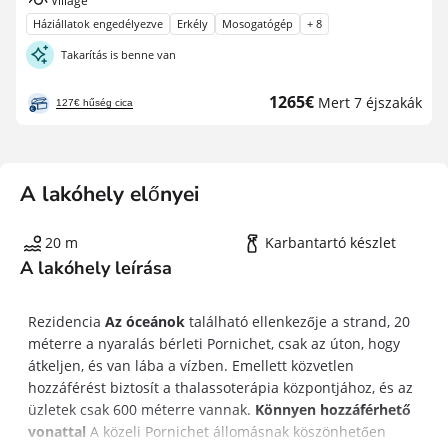
Village
Háziállatok engedélyezve
Erkély
Mosogatógép
+ 8
Takarítás is benne van
Új
1265€
Mert 7 éjszakák
127€ hűség cica
ár
A lakóhely előnyei
20 m
Karbantartó készlet
A lakóhely leírása
Rezidencia
Az óceánok
található ellenkezője a strand, 20
méterre a nyaralás bérleti Pornichet, csak az úton, hogy
átkeljen, és van lába a vízben. Emellett közvetlen
hozzáférést biztosít a thalassoterápia központjához, és az
üzletek csak 600 méterre vannak.
Könnyen hozzáférhető
vonattal
A közeli Pornichet állomásnak köszönhetően