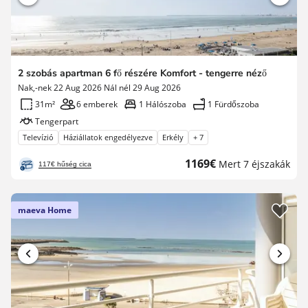
2 szobás apartman 6 fő részére Komfort - tengerre néző
Nak,-nek 22 Aug 2026 Nál nél 29 Aug 2026
31m²
6 emberek
1 Hálószoba
1 Fürdőszoba
Tengerpart
Televízió
Háziállatok engedélyezve
Erkély
+ 7
Új
1169€
Mert 7 éjszakák
117€ hűség cica
ár
maeva Home