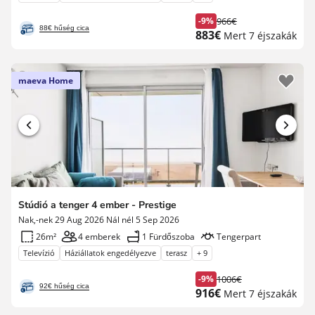
-9%
966€
Korábbi
88€ hűség cica
Új
883€
Mert 7 éjszakák
díj
ár
maeva Home
Stúdió a tenger 4 ember - Prestige
Nak,-nek 29 Aug 2026 Nál nél 5 Sep 2026
26m²
4 emberek
1 Fürdőszoba
Tengerpart
Televízió
Háziállatok engedélyezve
terasz
+ 9
-9%
1006€
Korábbi
92€ hűség cica
Új
916€
Mert 7 éjszakák
díj
ár