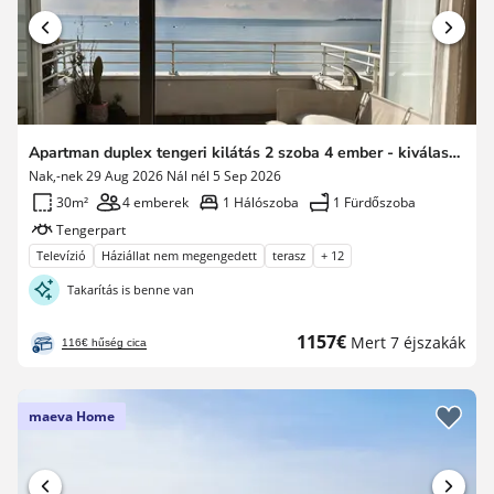
Apartman duplex tengeri kilátás 2 szoba 4 ember - kiválasztás - szuper otthon
Nak,-nek 29 Aug 2026 Nál nél 5 Sep 2026
30m²
4 emberek
1 Hálószoba
1 Fürdőszoba
Tengerpart
Televízió
Háziállat nem megengedett
terasz
+ 12
Takarítás is benne van
Új
1157€
Mert 7 éjszakák
116€ hűség cica
ár
maeva Home