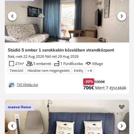
Stúdió 5 ember 1 sarokkabin közelében strandközpont
Nak,-nek 22 Aug 2026 Nál nél 29 Aug 2026
27m²
5 emberek
1 Fürdőszoba
Village
Televízió
Háziállat nem megengedett
Erkély
+ 8
-30%
1008€
Korábbi
71€ hűség cica
Új
706€
Mert 7 éjszakák
díj
ár
maeva Home