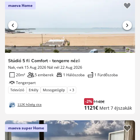
maeva Home
Stúdió 5 fő Comfort - tengerre néző
Nak,-nek 15 Aug 2026 Nál nél 22 Aug 2026
20m²
5 emberek
1 Hálószoba
1 Fürdőszoba
Tengerpart
Televízió
Erkély
Mosogatógép
+ 3
-2%
1148€
Korábbi
112€ hűség cica
Új
1121€
Mert 7 éjszakák
díj
ár
maeva super Home