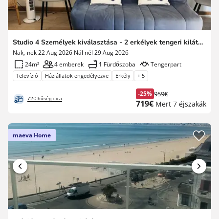
Studio 4 Személyek kiválasztása - 2 erkélyek tengeri kilátás
Nak,-nek 22 Aug 2026 Nál nél 29 Aug 2026
24m²
4 emberek
1 Fürdőszoba
Tengerpart
Televízió
Háziállatok engedélyezve
Erkély
+ 5
-25%
959€
Korábbi
72€ hűség cica
Új
719€
Mert 7 éjszakák
díj
ár
maeva Home