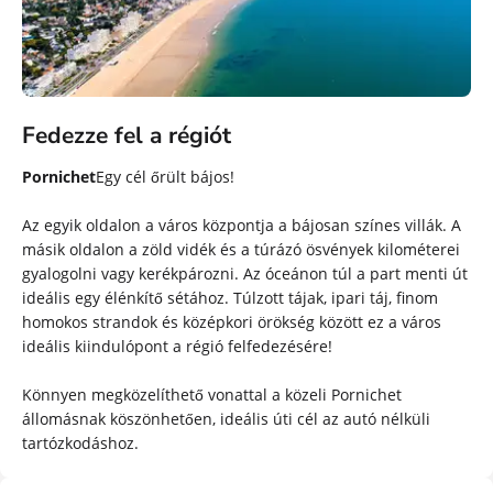
Fedezze fel a régiót
Pornichet
Egy cél őrült bájos!
Az egyik oldalon a város központja a bájosan színes villák. A
másik oldalon a zöld vidék és a túrázó ösvények kilométerei
gyalogolni vagy kerékpározni. Az óceánon túl a part menti út
ideális egy élénkítő sétához. Túlzott tájak, ipari táj, finom
homokos strandok és középkori örökség között ez a város
ideális kiindulópont a régió felfedezésére!
Könnyen megközelíthető vonattal a közeli Pornichet
állomásnak köszönhetően, ideális úti cél az autó nélküli
tartózkodáshoz.