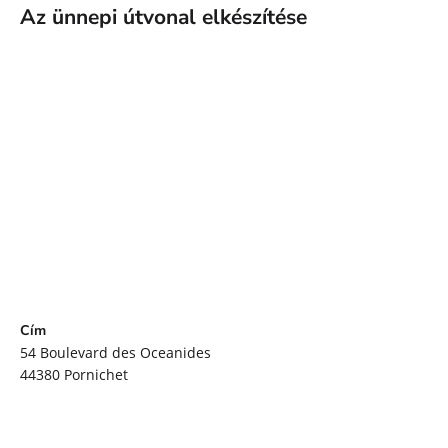
Az ünnepi útvonal elkészítése
Cím
54 Boulevard des Oceanides
44380
Pornichet
útvonal
Szűrő
12 Sep
Nál nél
19 Sep