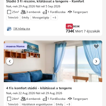
Stúdió 3 fő részére, kilátással a tengerre - Komfort
Nak,-nek 29 Aug 2026 Nál nél 5 Sep 2026
25m²
3 emberek
1 Fürdőszoba
Tengerpart
Televízió
Erkély
Mosogatógép
+ 6
-9%
803€
Korábbi
73€ hűség cica
Új
734€
Mert 7 éjszakák
díj
ár
maeva Home
4 fős komfort stúdió - kilátással a tengerre
Nak,-nek 22 Aug 2026 Nál nél 29 Aug 2026
24m²
4 emberek
1 Fürdőszoba
Tengerpart
Televízió
Háziállatok engedélyezve
Erkély
+ 8