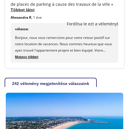
de places de parking à cause des travaux de la ville »
Többet látni
Alexandra R.
1 éve
Fordítsa le ezt a véleményt
válasza:
Bonjour, nous vous remercions pour votre retour positif sur
notre location de vacances. Nous sommes heureux que vous
ayez trouvé l'appartement propre et bien équipé. Votre
recommandation est très appréciée. Nous sommes désolés
Mutass többet
pour le désagrément lié au manque de places de parking et
nous nous efforçons d'améliorer cette situation. Au plaisir de
vous accueillir à nouveau dans notre résidence. l'équipe
maeva.com
242 vélemény megjelenítése válaszaink