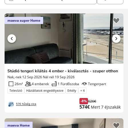
maeva super Home
Stúdió tengeri kilátás 4 ember - kiválasztás - szuper otthon
Nak,-nek 12 Sep 2026 Nál nél 19 Sep 2026
26m²
4 emberek
1 Fürdőszoba
Tengerpart
Televízió
Háziállatok engedélyezve
Erkély
+ 4
-8%
626€
Korábbi
57€ hűség cica
Új
574€
Mert 7 éjszakák
díj
ár
maeva Home