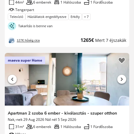
44m²
6 emberek
1 Hálószoba
1 Fürdőszoba
Tengerpart
Televízió
Háziállatok engedélyezve
Erkély
+ 7
Takarítás is benne van
Új
1265€
Mert 7 éjszakák
127€ hűség cica
ár
maeva super Home
Apartman 2 szoba 6 ember - kiválasztás - szuper otthon
Nak,-nek 29 Aug 2026 Nál nél 5 Sep 2026
31m²
6 emberek
1 Hálószoba
1 Fürdőszoba