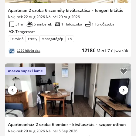
Apartman 2 szoba 6 személy kiválasztása - tengeri kilátás
Nak,-nek 22 Aug 2026 Nál nél 29 Aug 2026
31m²
6 emberek
1 Hálószoba
1 Fürdőszoba
Tengerpart
Televízió
Erkély
Mosogatógép
+ 5
Új
1218€
Mert 7 éjszakák
122€ hűség cica
ár
maeva super Home
Apartmanház 2 szoba 6 ember - kiválasztás - szuper otthon
Nak,-nek 29 Aug 2026 Nál nél 5 Sep 2026