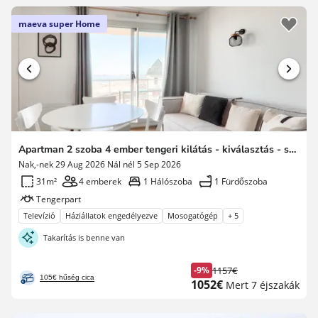
maeva super Home
Apartman 2 szoba 4 ember tengeri kilátás - kiválasztás - szuper otthon
Nak,-nek 29 Aug 2026 Nál nél 5 Sep 2026
31m²
4 emberek
1 Hálószoba
1 Fürdőszoba
Tengerpart
Televízió
Háziállatok engedélyezve
Mosogatógép
+ 5
Takarítás is benne van
-9%
1157€
Korábbi
105€ hűség cica
Új
1052€
Mert 7 éjszakák
díj
ár