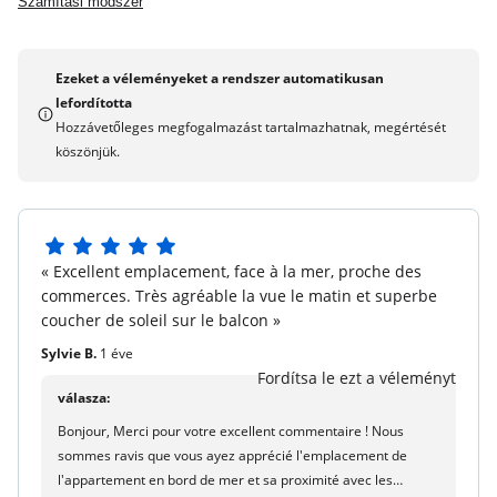
Számítási módszer
Gyógyfürdő :
Wellness központ 1min séta a
rezidenciából - a feltöltéssel - Maeva Home
preferenciális arányok
Ezeket a véleményeket a rendszer automatikusan
lefordította
Szolgáltatások és berendezések elérhetők
Hozzávetőleges megfogalmazást tartalmazhatnak, megértését
Wifi hozzáférés :
Túltöltéssel - elérhetőség alá.
köszönjük.
Babakészlet :
Az elérhetőség mellett: 1 baba
összecsukható ágy (norm NF EN 716), 1 babaszék (6
hónaptól), 1: a tartalmak a lakóhelyek szerint
változhatnak) - a recepcióval kell meghatározni.
5
« Excellent emplacement, face à la mer, proche des
Karbantartó készlet :
Tartalmazva - a tartalmak a
5
commerces. Très agréable la vue le matin et superbe
lakóhelyek szerint változhatnak: szivacs, mosdó, több
csillagból
coucher de soleil sur le balcon »
felhasználású termékes injekció, kézmosás folyékony
termék, mosogató tabletta és törülköző.
Sylvie B.
1 éve
Fordítsa le ezt a véleményt
Mosoda :
Ezenkívül - A mosógép és a szárító napi 24
válasza:
órában elérhető (a CB-ben fizetett fizetés a lakóhely
Bonjour, Merci pour votre excellent commentaire ! Nous
DRC-jében). Mosoda nem tartalmazza: 4 € / mosás 1 € /
sommes ravis que vous ayez apprécié l'emplacement de
sírás
l'appartement en bord de mer et sa proximité avec les