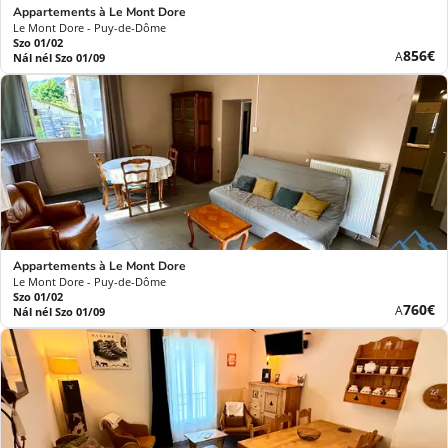
Appartements à Le Mont Dore
Le Mont Dore - Puy-de-Dôme
Szo 01/02
Új
856€
A
Nál nél Szo 01/09
ár
Appartements à Le Mont Dore
Le Mont Dore - Puy-de-Dôme
Szo 01/02
Új
760€
A
Nál nél Szo 01/09
ár