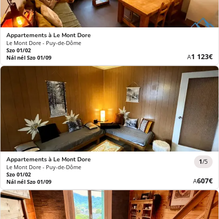
Appartements à Le Mont Dore
Le Mont Dore - Puy-de-Dôme
Szo 01/02
Új
1 123€
A
Nál nél Szo 01/09
ár
Appartements à Le Mont Dore
1
/5
Le Mont Dore - Puy-de-Dôme
Szo 01/02
Új
607€
A
Nál nél Szo 01/09
ár