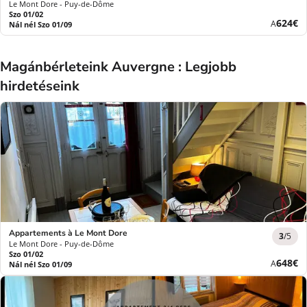
Le Mont Dore - Puy-de-Dôme
Szo 01/02
Új
624€
A
Nál nél Szo 01/09
ár
Magánbérleteink Auvergne : Legjobb
hirdetéseink
Appartements à Le Mont Dore
3
/5
Le Mont Dore - Puy-de-Dôme
Szo 01/02
Új
648€
A
Nál nél Szo 01/09
ár