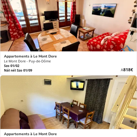
Appartements à Le Mont Dore
Le Mont Dore - Puy-de-Dôme
Szo 01/02
Új
818€
A
Nál nél Szo 01/09
ár
Appartements à Le Mont Dore