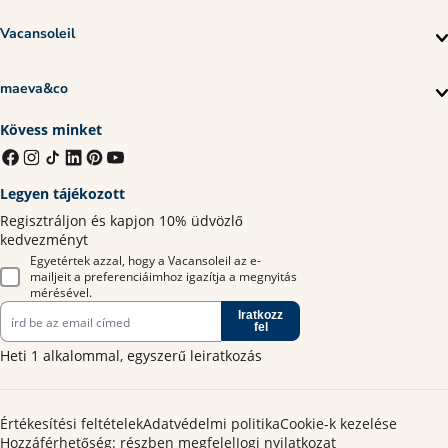
Vacansoleil
maeva&co
Kövess minket
Legyen tájékozott
Regisztráljon és kapjon 10% üdvözlő
kedvezményt
Egyetértek azzal, hogy a Vacansoleil az e-
mailjeit a preferenciáimhoz igazítja a megnyitás
mérésével.
Iratkozz
fel
Heti 1 alkalommal, egyszerű leiratkozás
Értékesítési feltételek
Adatvédelmi politika
Cookie-k kezelése
Hozzáférhetőség: részben megfelel
Jogi nyilatkozat