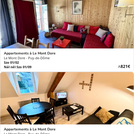
Appartements à Le Mont Dore
Le Mont Dore - Puy-de-Dôme
Szo 01/02
Új
821€
A
Nál nél Szo 01/09
ár
Appartements à Le Mont Dore
Le Mont Dore - Puy-de-Dôme