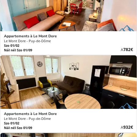
Appartements à Le Mont Dore
Le Mont Dore - Puy-de-Dôme
Szo 01/02
Új
782€
A
Nál nél Szo 01/09
ár
Appartements à Le Mont Dore
Le Mont Dore - Puy-de-Dôme
Szo 01/02
Új
932€
A
Nál nél Szo 01/09
ár