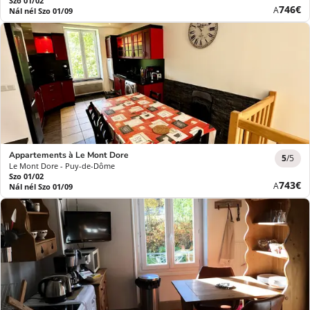
Szo 01/02
Új
746€
A
Nál nél Szo 01/09
ár
Appartements à Le Mont Dore
5
/5
Le Mont Dore - Puy-de-Dôme
Szo 01/02
Új
743€
A
Nál nél Szo 01/09
ár