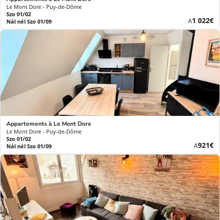
Le Mont Dore - Puy-de-Dôme
Szo 01/02
Új
1 022€
A
Nál nél Szo 01/09
ár
Appartements à Le Mont Dore
Le Mont Dore - Puy-de-Dôme
Szo 01/02
Új
921€
A
Nál nél Szo 01/09
ár