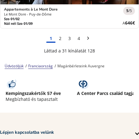
Appartements à Le Mont Dore
5
/5
Le Mont Dore - Puy-de-Dôme
Szo 01/02
Új
646€
A
Nál nél Szo 01/09
ár
1
2
3
4
Láttad a 31 kínálatát 128
Üdvözöljük
Franciaország
Magánbérleteink Auvergne
Kempingszakértők 57 éve
A Center Parcs család tagja
Megbízható és tapasztalt
Lépjen kapcsolatba velünk