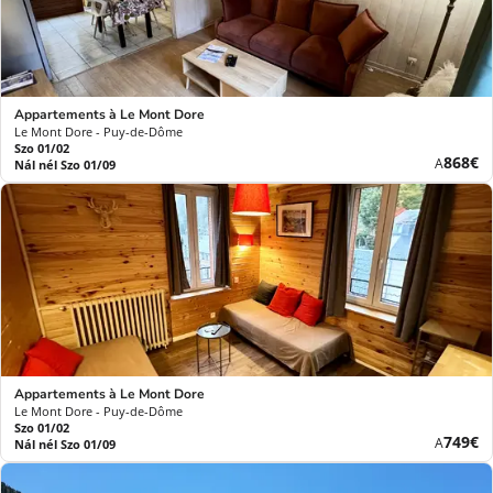
Appartements à Le Mont Dore
Le Mont Dore - Puy-de-Dôme
Szo 01/02
Új
868€
A
Nál nél Szo 01/09
ár
Appartements à Le Mont Dore
Le Mont Dore - Puy-de-Dôme
Szo 01/02
Új
749€
A
Nál nél Szo 01/09
ár