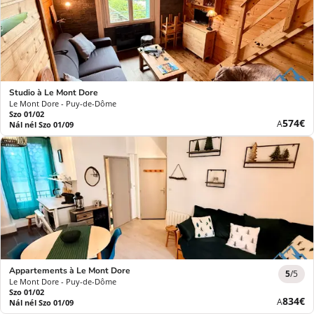
Studio à Le Mont Dore
Le Mont Dore - Puy-de-Dôme
Szo 01/02
Új
574€
A
Nál nél Szo 01/09
ár
Appartements à Le Mont Dore
5
/5
Le Mont Dore - Puy-de-Dôme
Szo 01/02
Új
834€
A
Nál nél Szo 01/09
ár