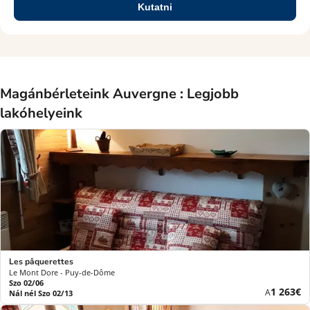
Kutatni
Magánbérleteink Auvergne : Legjobb
lakóhelyeink
Les pâquerettes
Le Mont Dore - Puy-de-Dôme
Szo 02/06
Új
1 263€
A
Nál nél Szo 02/13
ár