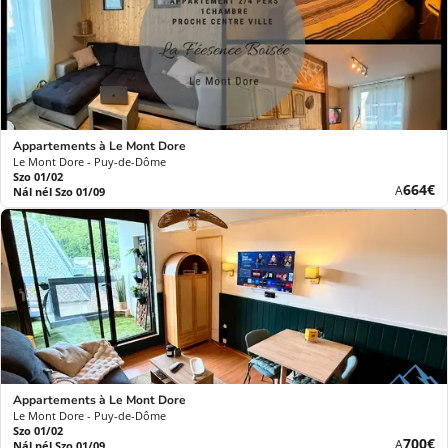
Appartements à Le Mont Dore
Le Mont Dore - Puy-de-Dôme
Szo 01/02
Új
664€
A
Nál nél Szo 01/09
ár
Appartements à Le Mont Dore
Le Mont Dore - Puy-de-Dôme
Szo 01/02
Új
700€
A
Nál nél Szo 01/09