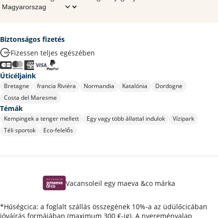
Biztonságos fizetés
Fizessen teljes egészében
Úticéljaink
Bretagne
francia Riviéra
Normandia
Katalónia
Dordogne
Costa del Maresme
Témák
Kempingek a tenger mellett
Egy vagy több állattal indulok
Vízipark
Téli sportok
Eco-felelős
Vacansoleil egy maeva &co márka
*Hűségcica: a foglalt szállás összegének 10%-a az üdülőcicában
jóváírás formájában (maximum 300 €-ig). A nyereményalap