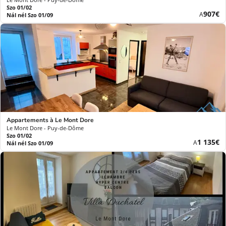
Szo 01/02
Új
907€
A
Nál nél Szo 01/09
ár
Appartements à Le Mont Dore
Le Mont Dore - Puy-de-Dôme
Szo 01/02
Új
1 135€
A
Nál nél Szo 01/09
ár