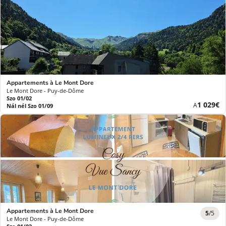
Appartements à Le Mont Dore
Le Mont Dore - Puy-de-Dôme
Szo 01/02
Új
1 029€
A
Nál nél Szo 01/09
ár
Appartements à Le Mont Dore
5
/5
Le Mont Dore - Puy-de-Dôme