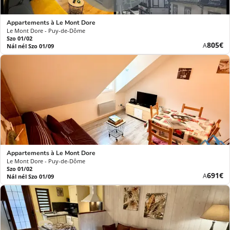
Appartements à Le Mont Dore
Le Mont Dore - Puy-de-Dôme
Szo 01/02
Új
805€
A
Nál nél Szo 01/09
ár
Appartements à Le Mont Dore
Le Mont Dore - Puy-de-Dôme
Szo 01/02
Új
691€
A
Nál nél Szo 01/09
ár