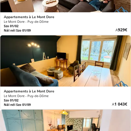
Appartements à Le Mont Dore
Le Mont Dore - Puy-de-Dôme
Szo 01/02
Új
929€
A
Nál nél Szo 01/09
ár
Appartements à Le Mont Dore
Le Mont Dore - Puy-de-Dôme
Szo 01/02
Új
1 043€
A
Nál nél Szo 01/09
ár