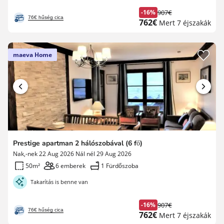
-16%
907€
Korábbi
76€ hűség cica
Új
762€
Mert 7 éjszakák
díj
ár
maeva Home
Prestige apartman 2 hálószobával (6 fő)
Nak,-nek 22 Aug 2026 Nál nél 29 Aug 2026
50m²
6 emberek
1 Fürdőszoba
Takarítás is benne van
-16%
907€
Korábbi
76€ hűség cica
Új
762€
Mert 7 éjszakák
díj
ár