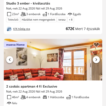
Studio 3 ember - kiválasztás
Nak,-nek 22 Aug 2026 Nál nél 29 Aug 2026
23m²
3 emberek
1 Fürdőszoba
Egyéb
Televízió
Háziállat nem megengedett
terasz
+ 8
Új
672€
Mert 7 éjszakák
67€ hűség cica
ár
maeva Home
2 szobás apartman 4 fő Exclusive
Nak,-nek 22 Aug 2026 Nál nél 29 Aug 2026
46m²
4 emberek
1 Hálószoba
1 Fürdőszoba
falu