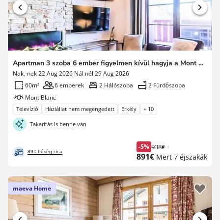
Apartman 3 szoba 6 ember figyelmen kívül hagyja a Mont Blanc - Prestige - szuper otthon
Nak,-nek 22 Aug 2026 Nál nél 29 Aug 2026
60m²
6 emberek
2 Hálószoba
2 Fürdőszoba
Mont Blanc
Televízió
Háziállat nem megengedett
Erkély
+ 10
Takarítás is benne van
-5%
938€
Korábbi
89€ hűség cica
Új
891€
Mert 7 éjszakák
díj
ár
maeva Home