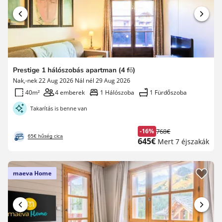
Prestige 1 hálószobás apartman (4 fő)
Nak,-nek 22 Aug 2026 Nál nél 29 Aug 2026
40m²
4 emberek
1 Hálószoba
1 Fürdőszoba
Takarítás is benne van
-16%
768€
Korábbi
65€ hűség cica
Új
645€
Mert 7 éjszakák
díj
ár
maeva Home