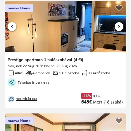
maeva Home
Prestige apartman 1 hálószobával (4 fő)
Nak,-nek 22 Aug 2026 Nál nél 29 Aug 2026
40m²
4 emberek
1 Hálószoba
1 Fürdőszoba
Takarítás is benne van
-16%
768€
Korábbi
65€ hűség cica
Új
645€
Mert 7 éjszakák
díj
ár
maeva Home