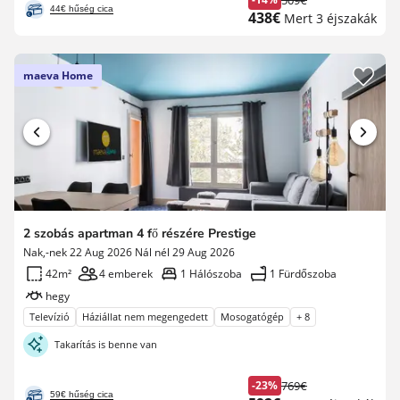
509€
Korábbi
44€ hűség cica
Új
438€
Mert 3 éjszakák
díj
ár
maeva Home
2 szobás apartman 4 fő részére Prestige
Nak,-nek 22 Aug 2026 Nál nél 29 Aug 2026
42m²
4 emberek
1 Hálószoba
1 Fürdőszoba
hegy
Televízió
Háziállat nem megengedett
Mosogatógép
+ 8
Takarítás is benne van
-23%
769€
Korábbi
59€ hűség cica