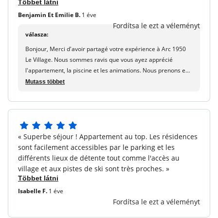
Többet látni
kategóriájú kutyákat nem fogadják el.
Benjamin Et Emilie B.
1 éve
Töltőállomás elektromos autókhoz :
4 töltőállomások,
Fordítsa le ezt a véleményt
köztük 3 Tesla speciális terminál
válasza:
letét (kiegészítő) :
500
Bonjour, Merci d'avoir partagé votre expérience à Arc 1950
Le Village. Nous sommes ravis que vous ayez apprécié
Idegenforgalmi adó (felár ellenében) :
A webhelyen
l'appartement, la piscine et les animations. Nous prenons en
fizetendő, lásd az alkalmazandó vámot. Ingyenes
considération votre remarque concernant les activités
Mutass többet
gyermekek 18 év alatt.
gratuites du pass outdoor pour améliorer nos services. Au
plaisir de vous accueillir à nouveau pour de nouvelles
vacances ! A bientôt. Maureen - maeva.com
5
« Superbe séjour ! Appartement au top. Les résidences
5
sont facilement accessibles par le parking et les
csillagból
différents lieux de détente tout comme l'accès au
village et aux pistes de ski sont très proches. »
Többet látni
Isabelle F.
1 éve
Fordítsa le ezt a véleményt