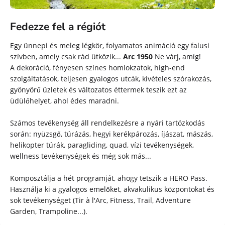
Fedezze fel a régiót
Egy ünnepi és meleg légkör, folyamatos animáció egy falusi
szívben, amely csak rád ütközik...
Arc 1950
Ne várj, amíg!
A dekoráció, fényesen színes homlokzatok, high-end
szolgáltatások, teljesen gyalogos utcák, kivételes szórakozás,
gyönyörű üzletek és változatos éttermek teszik ezt az
üdülőhelyet, ahol édes maradni.
Számos tevékenység áll rendelkezésre a nyári tartózkodás
során: nyüzsgő, túrázás, hegyi kerékpározás, íjászat, mászás,
helikopter túrák, paragliding, quad, vízi tevékenységek,
wellness tevékenységek és még sok más...
Komposztálja a hét programját, ahogy tetszik a HERO Pass.
Használja ki a gyalogos emelőket, akvakulikus központokat és
sok tevékenységet (Tir à l'Arc, Fitness, Trail, Adventure
Garden, Trampoline...).