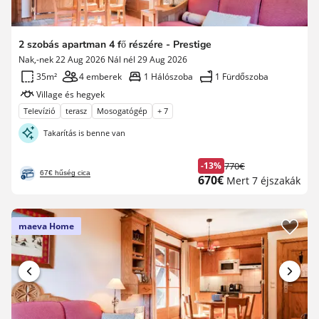
2 szobás apartman 4 fő részére - Prestige
Nak,-nek 22 Aug 2026 Nál nél 29 Aug 2026
35m²
4 emberek
1 Hálószoba
1 Fürdőszoba
Village és hegyek
Televízió
terasz
Mosogatógép
+ 7
Takarítás is benne van
-13%
770€
Korábbi
67€ hűség cica
Új
670€
Mert 7 éjszakák
díj
ár
maeva Home