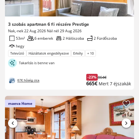
3 szobás apartman 6 fő részére Prestige
Nak,-nek 22 Aug 2026 Nál nél 29 Aug 2026
53m²
6 emberek
2 Hálószoba
2 Fürdőszoba
hegy
Televízió
Háziállatok engedélyezve
Erkély
+ 10
Takarítás is benne van
-23%
864€
Korábbi
67€ hűség cica
Új
665€
Mert 7 éjszakák
díj
ár
maeva Home