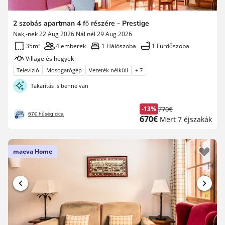
2 szobás apartman 4 fő részére - Prestige
Nak,-nek 22 Aug 2026 Nál nél 29 Aug 2026
35m²
4 emberek
1 Hálószoba
1 Fürdőszoba
Village és hegyek
Televízió
Mosogatógép
Vezeték nélküli
+ 7
Takarítás is benne van
-13%
770€
Korábbi
67€ hűség cica
Új
670€
Mert 7 éjszakák
díj
ár
maeva Home