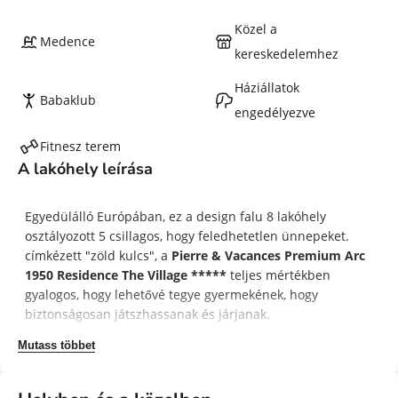
Közel a
Medence
kereskedelemhez
Háziállatok
Babaklub
engedélyezve
Fitnesz terem
A lakóhely leírása
Egyedülálló Európában, ez a design falu 8 lakóhely
osztályozott 5 csillagos, hogy feledhetetlen ünnepeket.
címkézett "zöld kulcs", a
Pierre & Vacances Premium Arc
1950 Residence The Village *****
teljes mértékben
gyalogos, hogy lehetővé tegye gyermekének, hogy
biztonságosan játszhassanak és járjanak.
Mutass többet
A falu 8 épületének mindegyike más stílusú, miközben a
hegyi szellemet olyan meleg és kényelmes. A fa és a
meleg árnyékok bensőséges és megnyugtató érintést