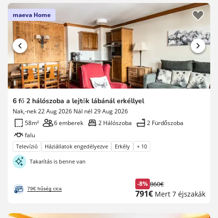
maeva Home
6 fő 2 hálószoba a lejtők lábánál erkéllyel
Nak,-nek 22 Aug 2026 Nál nél 29 Aug 2026
58m²
6 emberek
2 Hálószoba
2 Fürdőszoba
falu
Televízió
Háziállatok engedélyezve
Erkély
+ 10
Takarítás is benne van
-8%
860€
Korábbi
79€ hűség cica
Új
791€
Mert 7 éjszakák
díj
ár