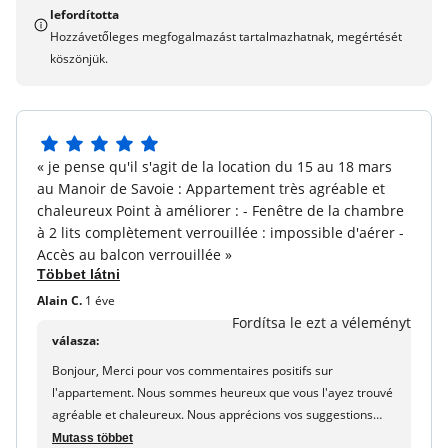
Forró kádak
környezetet: Olyan szép! Itt van az élmény, amit
lefordította
felajánlunk, hogy éljen a Residence Premium Arc 1950 Le
Hozzávetőleges megfogalmazást tartalmazhatnak, megértését
Szauna :
Igen,
Village. Várjuk Önt!
köszönjük.
Gyógyfürdő :
Deep Nature® Spa található az egyik
Megjegyzés:
falusi épületek - à la carte. (feltételes díj)
minden erkély ebben a lakóhelyben
elérhetetlen.
Szolgáltatások és berendezések elérhetők
5
Babakészlet :
Foglalás a szállás: 1 baba összecsukható
« je pense qu'il s'agit de la location du 15 au 18 mars
5
ágy, 1 baba szék ( 6 hónap), 1 változó matrac, 1 görgő.
au Manoir de Savoie : Appartement très agréable et
csillagból
Kérjük, vegye figyelembe: elérhetőség tárgya.
chaleureux Point à améliorer : - Fenêtre de la chambre
à 2 lits complètement verrouillée : impossible d'aérer -
Karbantartó készlet :
Tartalmazva - 1 szivacs, 1 mosdó,
Accès au balcon verrouillée »
1 üveg többcélú termék, 1 liter kézmosó folyékony
Többet látni
termék, több mosogató tabletta.
Alain C.
1 éve
Mosoda :
Igen - ingyenes hozzáférés.
Fordítsa le ezt a véleményt
válasza:
Ágynemű :
Tartalmazva - sheet-housse, lap vagy duvet
Bonjour, Merci pour vos commentaires positifs sur
fedezet és párnák.
l'appartement. Nous sommes heureux que vous l'ayez trouvé
Törölközők :
Tartalmazva - 1 fürdő törülköző, 1
agréable et chaleureux. Nous apprécions vos suggestions
törülköző személyenként, 2 fürdők egy egységenként és
d'amélioration concernant la ventilation et l'accès au balcon.
Mutass többet