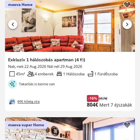
maeva Home
Exkluzív 1 hálószobás apartman (4 fő)
Nak,-nek 22 Aug 2026 Nál nél 29 Aug 2026
45m²
4 emberek
1 Hálószoba
1 Fürdőszoba
Takarítás is benne van
-16%
957€
Korábbi
80€ hűség cica
Új
804€
Mert 7 éjszakák
díj
ár
maeva super Home