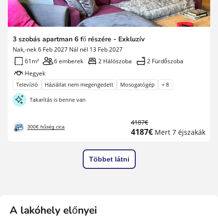
3 szobás apartman 6 fő részére - Exkluzív
Nak,-nek 6 Feb 2027 Nál nél 13 Feb 2027
61m²
6 emberek
2 Hálószoba
2 Fürdőszoba
Hegyek
Televízió
Háziállat nem megengedett
Mosogatógép
+ 8
Takarítás is benne van
4187€
Korábbi
300€ hűség cica
Új
4187€
Mert 7 éjszakák
díj
ár
Többet látni
A lakóhely előnyei