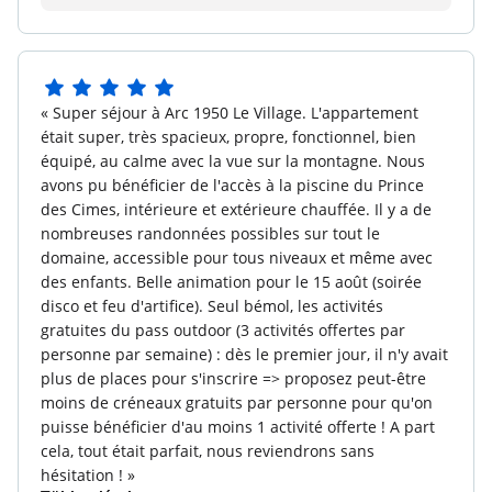
1 fürdőszoba egységenként.
Au plaisir de vous accueillir de nouveau ! Très belle journée,
Romane - maeva.com
Érkezéskor megvetett ágyak :
Tartalmazva - a
szobákban csak.
5
Háztartási maradás vége :
Tartalmazva - kivéve a
« Super séjour à Arc 1950 Le Village. L'appartement
5
konyhai területet, az ételeket és a szemetet
était super, très spacieux, propre, fonctionnel, bien
csillagból
équipé, au calme avec la vue sur la montagne. Nous
Televízió :
Tartalom
avons pu bénéficier de l'accès à la piscine du Prince
des Cimes, intérieure et extérieure chauffée. Il y a de
Elhelyezkedés
nombreuses randonnées possibles sur tout le
Repülőtér közelében :
Lyon Saint-Exupéry repülőtér
domaine, accessible pour tous niveaux et même avec
#LYS (194,9 km), Turin Airport #TRN (100,2 km), Geneva
des enfants. Belle animation pour le 15 août (soirée
International Airport Cointrin #GVA (108,6 km)
disco et feu d'artifice). Seul bémol, les activités
Közel a kereskedelemhez :
Szupermarket, pékség,
gratuites du pass outdoor (3 activités offertes par
sportbolt a faluban.
personne par semaine) : dès le premier jour, il n'y avait
plus de places pour s'inscrire => proposez peut-être
Egyéb információk
moins de créneaux gratuits par personne pour qu'on
Háziállatok engedélyezve :
a vakcinázási útlevél és
puisse bénéficier d'au moins 1 activité offerte ! A part
kiegészítés bemutatásakor: 15 €/éjszaka/állat (1-6
cela, tout était parfait, nous reviendrons sans
éjszaka) és 100 €/het/állat. Megjegyzés: Az 1. vagy 2.
hésitation ! »