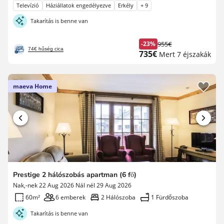
Televízió
Háziállatok engedélyezve
Erkély
+ 9
Takarítás is benne van
-23%
955€
Korábbi
74€ hűség cica
Új
735€
Mert 7 éjszakák
díj
ár
maeva Home
Prestige 2 hálószobás apartman (6 fő)
Nak,-nek 22 Aug 2026 Nál nél 29 Aug 2026
60m²
6 emberek
2 Hálószoba
1 Fürdőszoba
Takarítás is benne van