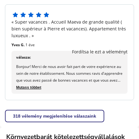
5
« Super vacances . Accueil Maeva de grande qualité (
5
bien supérieur à Pierre et vacances). Appartement très
csillagból
luxueux . »
Yves G.
1 éve
Fordítsa le ezt a véleményt
válasza:
Bonjour! Merci de nous avoir fait part de votre expérience au
sein de notre établissement. Nous sommes ravis d'apprendre
que vous avez passé de bonnes vacances et que vous avez
apprécié la qualité de l'accueil. C'est merveilleux que vous
Mutass többet
ayez trouvé l'appartement luxueux. Votre commentaire sur le
service d'accueil est très apprécié. Nous nous efforçons de
fournir une excellente hospitalité à tous nos clients. Nous
espérons vous accueillir à nouveau pour un autre séjour
318 vélemény megjelenítése válaszaink
agréable bientôt. A bientôt! Maureen - maeva.com
Környezetbarát kötelezettségvállalások