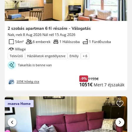
2 szobás apartman 6 fő részére - Válogatás
Nak,-nek 8 Aug 2026 Nál nél 15 Aug 2026
54m²
6 emberek
1 Hálószoba
1 Fürdőszoba
Village
Televízió
Háziállatok engedélyezve
Erkély
+ 6
Takarítás is benne van
-9%
1155€
Korábbi
105€ hűség cica
Új
1051€
Mert 7 éjszakák
díj
ár
maeva Home