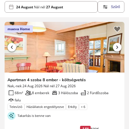
24 August
Nál nél
27 August
Szűrő
maeva Home
Apartman 4 szoba 8 ember - költségvetés
Nak,-nek 24 Aug 2026 Nál nél 27 Aug 2026
68m²
8 emberek
3 Hálószoba
2 Fürdőszoba
falu
Televízió
Háziállatok engedélyezve
Erkély
+ 6
Takarítás is benne van
-14%