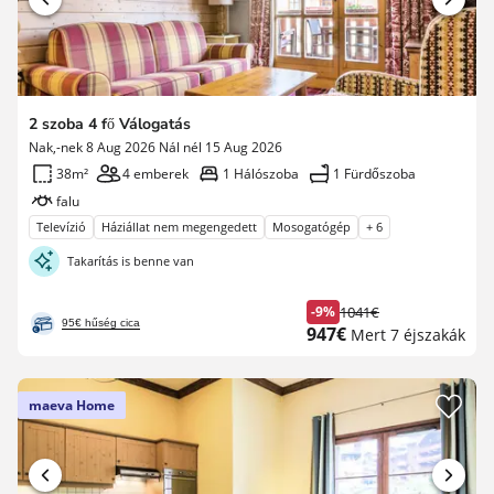
2 szoba 4 fő Válogatás
Nak,-nek 8 Aug 2026 Nál nél 15 Aug 2026
38m²
4 emberek
1 Hálószoba
1 Fürdőszoba
falu
Televízió
Háziállat nem megengedett
Mosogatógép
+ 6
Takarítás is benne van
-9%
1041€
Korábbi
95€ hűség cica
Új
947€
Mert 7 éjszakák
díj
ár
maeva Home