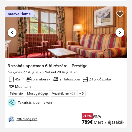
maeva Home
3 szobás apartman 6 fő részére - Prestige
Nak,-nek 22 Aug 2026 Nál nél 29 Aug 2026
45m²
6 emberek
2 Hálószoba
2 Fürdőszoba
Mountain
Televízió
Mosogatógép
Vezeték nélküli
+ 5
Takarítás is benne van
-13%
907€
Korábbi
79€ hűség cica
Új
789€
Mert 7 éjszakák
díj
ár