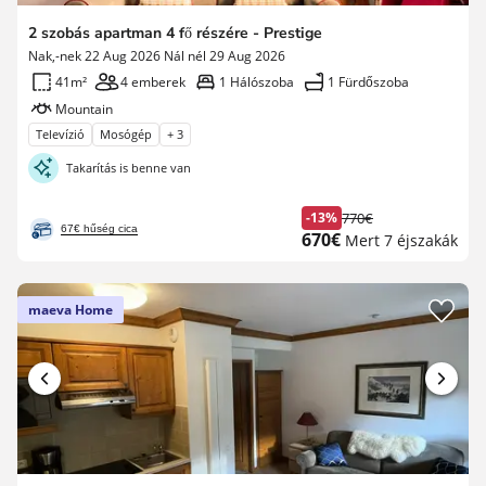
2 szobás apartman 4 fő részére - Prestige
Nak,-nek 22 Aug 2026 Nál nél 29 Aug 2026
41m²
4 emberek
1 Hálószoba
1 Fürdőszoba
Mountain
Televízió
Mosógép
+ 3
Takarítás is benne van
-13%
770€
Korábbi
67€ hűség cica
Új
670€
Mert 7 éjszakák
díj
ár
maeva Home