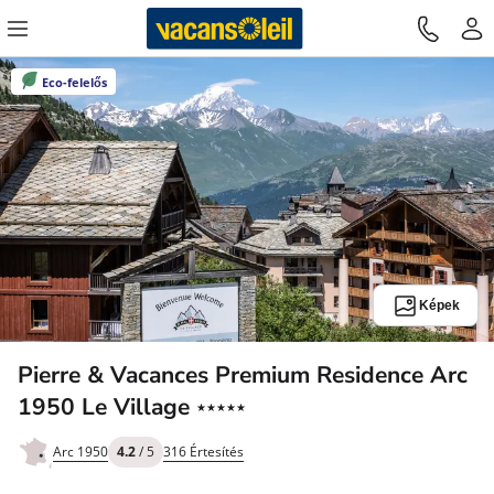
Eco-felelős
Képek
Pierre & Vacances Premium Residence Arc
5
1950 Le Village
★★★★★
Csillagok
Arc 1950
4.2
/ 5
316 Értesítés