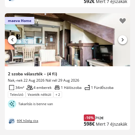
Új
592€
Mert 7 éjszakák
díj
ár
maeva Home
2 szoba választék - (4 fő)
Nak,-nek 22 Aug 2026 Nál nél 29 Aug 2026
34m²
4 emberek
1 Hálószoba
1 Fürdőszoba
Televízió
Vezeték nélküli
+ 2
Takarítás is benne van
-16%
712€
Korábbi
60€ hűség cica
Új
598€
Mert 7 éjszakák
díj
ár