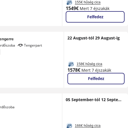
155€ hűség cica
Új
1549€
Mert 7 éjszakák
ár
Felfedez
22 August-tól 29 August-ig
tengerre
ürdőszoba
Tengerpart
158€ hűség cica
Új
1578€
Mert 7 éjszakák
ár
Felfedez
05 September-tól 12 September-ig
ürdőszoba
166€ hűség cica