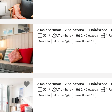
7 fős apartman - 2 hálószoba + 1 hálószoba -
55m²
7 emberek
2 Hálószoba
1 F
Televízió
Mosogatógép
Vezeték nélküli
7 fős apartman - 2 hálószoba + 1 hálószoba -
55m²
7 emberek
2 Hálószoba
1 F
Televízió
Mosogatógép
Vezeték nélküli