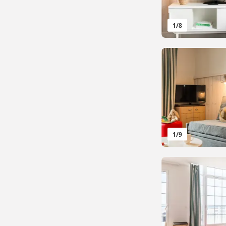
1
/
8
1
/
9