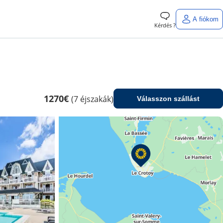
A fiókom
Kérdés ?
k
1270€
(7 éjszakák)
Válasszon szállást