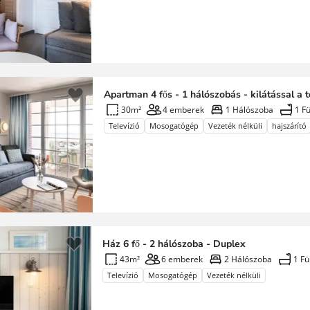
Apartman 4 fős - 1 hálószobás - kilátással a 
30m²
4 emberek
1 Hálószoba
1 F
Televízió
Mosogatógép
Vezeték nélküli
hajszárító
Ház 6 fő - 2 hálószoba - Duplex
43m²
6 emberek
2 Hálószoba
1 F
Televízió
Mosogatógép
Vezeték nélküli