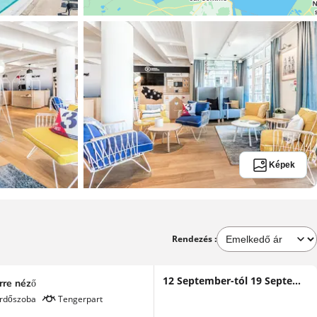
Képek
Rendezés :
12 September-tól 19 September-ig
rre néző
ürdőszoba
Tengerpart