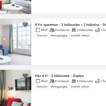
9 fős apartman - 2 hálószoba + 2 hálórész - D
60m²
9 emberek
2 Hálószoba
1 F
Televízió
Mosogatógép
Vezeték nélküli
Ház 8 fő - 3 hálószoba - Duplex
46m²
8 emberek
3 Hálószoba
1 F
Televízió
Mosogatógép
Vezeték nélküli