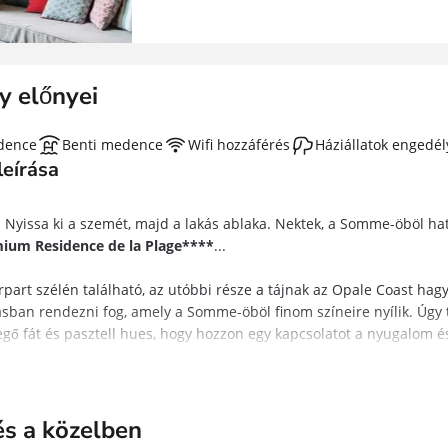
y előnyei
dence
Benti medence
Wifi hozzáférés
Háziállatok engedél
leírása
 Nyissa ki a szemét, majd a lakás ablaka. Nektek, a Somme-öböl hat
ium Residence de la Plage****
...
rpart szélén található, az utóbbi része a tájnak az Opale Coast ha
ásban rendezni fog, amely a Somme-öböl finom színeire nyílik. Úgy
begő fát és pasztell hues, hogy hozzon egy kapcsolatot a nyugalom é
ység elérhető az Ön számára! A sportos lesz képes lovagolni az öbö
ói egy vitorlázó tank versenyt fognak végezni. Eközben a búcsú raj
badtéri nyílást június közepétől szeptember közepéig, hogy néhány 
s a közelben