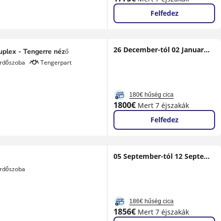
ár
Felfedez
26 December-tól 02 January-ig
uplex - Tengerre néző
ürdőszoba
Tengerpart
180€ hűség cica
Új
1800€
Mert 7 éjszakák
ár
Felfedez
05 September-tól 12 September-ig
ürdőszoba
186€ hűség cica
Új
1856€
Mert 7 éjszakák
ár