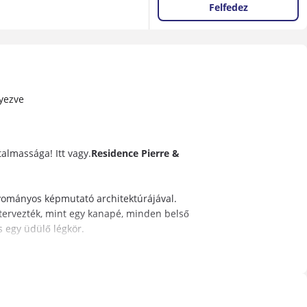
Felfedez
yezve
almassága! Itt vagy.
Residence Pierre &
gyományos képmutató architektúrájával.
 tervezték, mint egy kanapé, minden belső
s egy üdülő légkör.
l mellett kerékpáros túrák. Az erős
ongói kihasználják a két úszómedencét,
bátorságot vagy lovat egy fedélzeten.