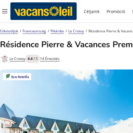
Céljaink
Promóció
Üdvözöljük
Franciaország
Pikárdia
Le Crotoy
Résidence Pierre & Vacan
Résidence Pierre & Vacances Prem
Le Crotoy
4.4
/ 5
14 Értesítés
Eco-felelős