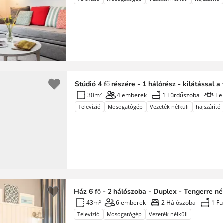
Stúdió 4 fő részére - 1 hálórész - kilátással a
30m²
4 emberek
1 Fürdőszoba
Te
Televízió
Mosogatógép
Vezeték nélküli
hajszárító
Ház 6 fő - 2 hálószoba - Duplex - Tengerre né
43m²
6 emberek
2 Hálószoba
1 F
Televízió
Mosogatógép
Vezeték nélküli