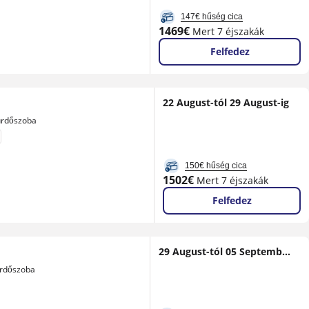
147€ hűség cica
Új
1469€
Mert 7 éjszakák
ár
Felfedez
22 August-tól 29 August-ig
ürdőszoba
150€ hűség cica
Új
1502€
Mert 7 éjszakák
ár
Felfedez
29 August-tól 05 September-ig
ürdőszoba