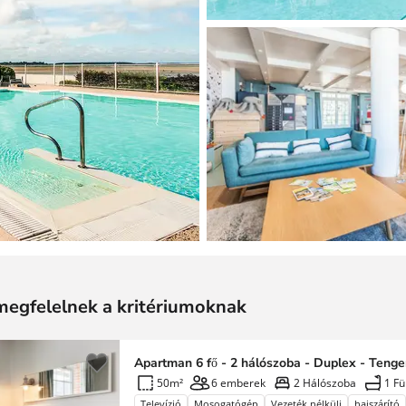
megfelelnek a kritériumoknak
Apartman 6 fő - 2 hálószoba - Duplex - Tenge
50m²
6 emberek
2 Hálószoba
1 F
Televízió
Mosogatógép
Vezeték nélküli
hajszárító