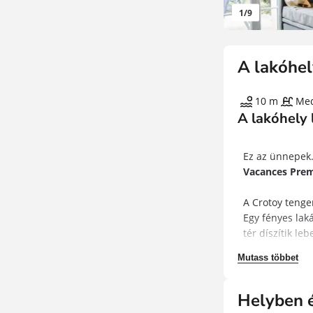
1
/
9
A lakóhel
10 m
Me
A lakóhely 
Ez az ünnepek.
Vacances Prem
A Crotoy tenge
Egy fényes lak
tér díszítik le
Mutass többet
Számos tevéken
érzetek rajong
köztük egy sza
Helyben é