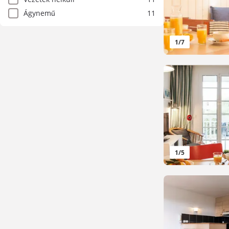
Ágynemű
11
1
/
7
1
/
5