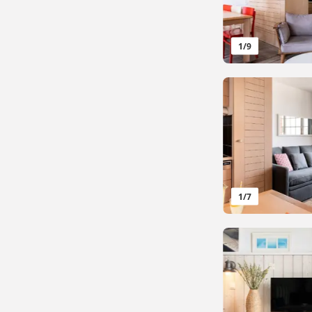
1
/
9
1
/
7