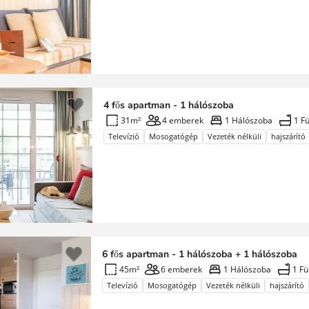
4 fős apartman - 1 hálószoba
31m²
4 emberek
1 Hálószoba
1 F
Televízió
Mosogatógép
Vezeték nélküli
hajszárító
6 fős apartman - 1 hálószoba + 1 hálószoba
45m²
6 emberek
1 Hálószoba
1 F
Televízió
Mosogatógép
Vezeték nélküli
hajszárító