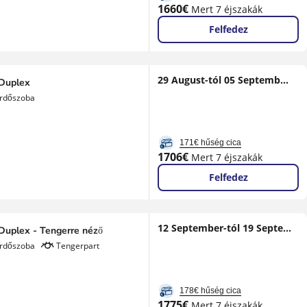
Új
1660€
Mert 7 éjszakák
ár
Felfedez
29 August-tól 05 September-ig
 Duplex
ürdőszoba
171€ hűség cica
Új
1706€
Mert 7 éjszakák
ár
Felfedez
12 September-tól 19 September-ig
 Duplex - Tengerre néző
ürdőszoba
Tengerpart
178€ hűség cica
Új
1775€
Mert 7 éjszakák