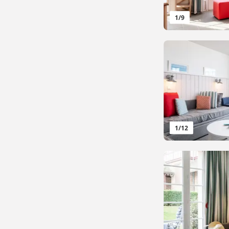
1
/
9
1
/
12