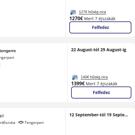
127€ hűség cica
Új
1270€
Mert 7 éjszakák
ár
Felfedez
22 August-tól 29 August-ig
 tengerre
ngerpart
140€ hűség cica
Új
1399€
Mert 7 éjszakák
ár
Felfedez
12 September-tól 19 September-ig
ző
ürdőszoba
Tengerpart