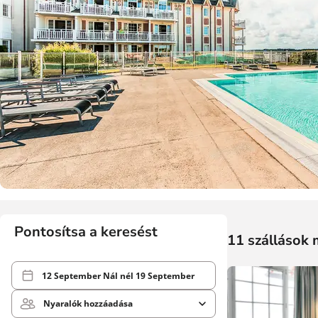
Pontosítsa a keresést
11 szállások 
12 September
Nál nél
19 September
Nyaralók hozzáadása