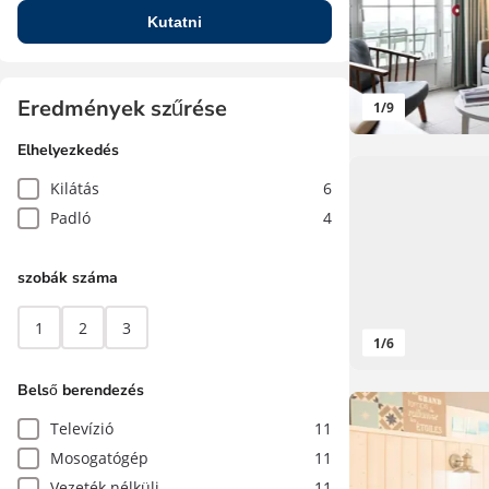
Kutatni
Eredmények szűrése
1
/
9
Elhelyezkedés
Kilátás
6
Padló
4
szobák száma
1
2
3
1
/
6
Belső berendezés
Televízió
11
Mosogatógép
11
Vezeték nélküli
11