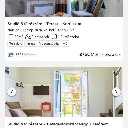
Stúdió 3 fő részére - Terasz - Kerti szint
Nak,-nek 12 Sep 2026 Nál nél 19 Sep 2026
30m²
3 emberek
1 Fürdőszoba
Televízió
terasz
Mosogatógép
+ 3
Új
875€
Mert 7 éjszakák
88€ hűség cica
ár
Stúdió 4 fő részére - 1 magasföldszint vagy 1 hálórész