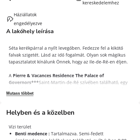
kereskedelemhez
Háziállatok
engedélyezve
A lakóhely leírása
Séta kerékpárral a nyílt levegőben. Fedezze fel a kikötő
falvak szigetét. Lásd az idő fogalmát. Olyan sok mágikus
tapasztalatot kínálunk Önnek, hogy az Ile-de-Ré-en éljen.
A
Pierre & Vacances Residence The Palace of
Governors***
Saint-Martin-de-Ré szívében található, egy
bájos falu, amelyet a Vauban erődítményei jellemeznek.
Mutass többet
Csak sétáljon 250 m-t a kikötőbe, éttermeibe és üzleteibe.
A volt Palais des Gouverneurs egy nagy privát parkban
található, a lakóhely három fehér épületből áll, amelyek
Helyben és a közelben
színes zárral rendelkeznek, jellemzőek a helyreállított
építészetre.
Vízi terület
Benti medence :
Tartalmazva. Semi-fedett
Minden lakást puha huzakkal díszítik, színes érintéssel