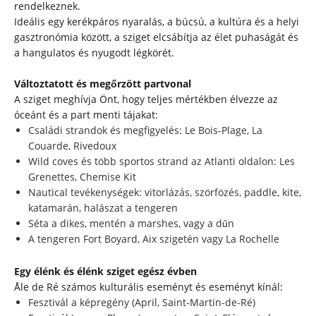
rendelkeznek.
Ideális egy kerékpáros nyaralás, a búcsú, a kultúra és a helyi
gasztronómia között, a sziget elcsábítja az élet puhaságát és
a hangulatos és nyugodt légkörét.
Változtatott és megőrzött partvonal
A sziget meghívja Önt, hogy teljes mértékben élvezze az
óceánt és a part menti tájakat:
Családi strandok és megfigyelés: Le Bois-Plage, La
Couarde, Rivedoux
Wild coves és több sportos strand az Atlanti oldalon: Les
Grenettes, Chemise Kit
Nautical tevékenységek: vitorlázás, szörfözés, paddle, kite,
katamarán, halászat a tengeren
Séta a dikes, mentén a marshes, vagy a dűn
A tengeren Fort Boyard, Aix szigetén vagy La Rochelle
Egy élénk és élénk sziget egész évben
Åle de Ré számos kulturális eseményt és eseményt kínál:
Fesztivál a képregény (April, Saint-Martin-de-Ré)