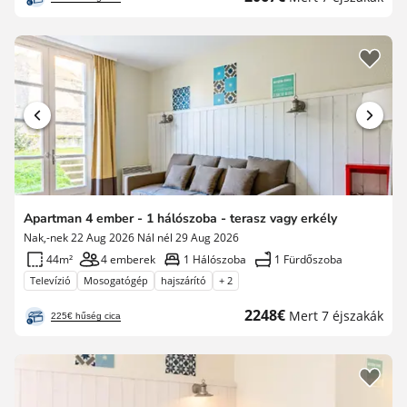
ár
Apartman 4 ember - 1 hálószoba - terasz vagy erkély
Nak,-nek 22 Aug 2026 Nál nél 29 Aug 2026
44m²
4 emberek
1 Hálószoba
1 Fürdőszoba
Televízió
Mosogatógép
hajszárító
+ 2
Új
2248€
Mert 7 éjszakák
225€ hűség cica
ár