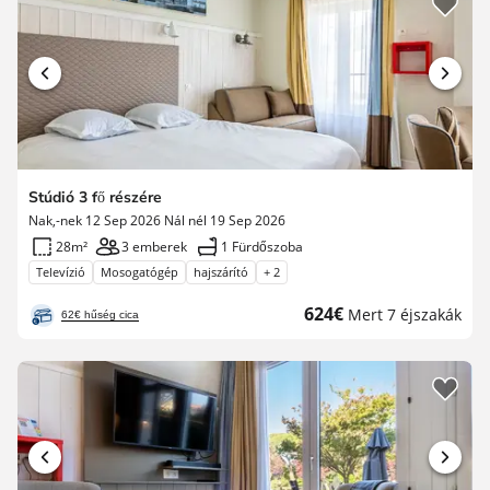
Stúdió 3 fő részére
Nak,-nek 12 Sep 2026 Nál nél 19 Sep 2026
28m²
3 emberek
1 Fürdőszoba
Televízió
Mosogatógép
hajszárító
+ 2
Új
624€
Mert 7 éjszakák
62€ hűség cica
ár