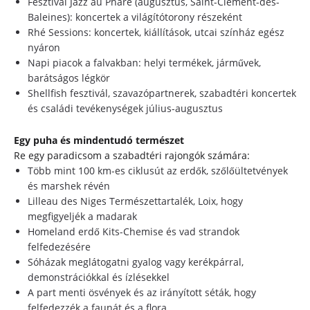
Fesztivál Jazz au Phare (augusztus, Saint-Clément-des-
Baleines): koncertek a világítótorony részeként
Rhé Sessions: koncertek, kiállítások, utcai színház egész
nyáron
Napi piacok a falvakban: helyi termékek, járművek,
barátságos légkör
Shellfish fesztivál, szavazópartnerek, szabadtéri koncertek
és családi tevékenységek július-augusztus
Egy puha és mindentudó természet
Re egy paradicsom a szabadtéri rajongók számára:
Több mint 100 km-es ciklusút az erdők, szőlőültetvények
és marshek révén
Lilleau des Niges Természettartalék, Loix, hogy
megfigyeljék a madarak
Homeland erdő Kits-Chemise és vad strandok
felfedezésére
Sóházak meglátogatni gyalog vagy kerékpárral,
demonstrációkkal és ízlésekkel
A part menti ösvények és az irányított séták, hogy
felfedezzék a faunát és a flora