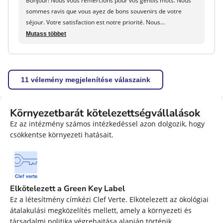
Bonjour! Nous vous remercions pour vos gentils mots. Nous
letét (kiegészítő) :
200
sommes ravis que vous ayez de bons souvenirs de votre
Idegenforgalmi adó (felár ellenében) :
A webhelyen
séjour. Votre satisfaction est notre priorité. Nous
fizetendő, lásd az alkalmazandó vámot.
transmettrons vos compliments à l'équipe sur place. Au
Mutass többet
plaisir de vous accueillir de nouveau! 😊🌞 Bonne journée!
Maureen - maeva.com
11 vélemény megjelenítése válaszaink
Környezetbarát kötelezettségvállalások
Ez az intézmény számos intézkedéssel azon dolgozik, hogy
csökkentse környezeti hatásait.
Elkötelezett a Green Key Label
Ez a létesítmény címkézi Clef Verte. Elkötelezett az ökológiai
átalakulási megközelítés mellett, amely a környezeti és
társadalmi politika végrehajtása alapján történik.