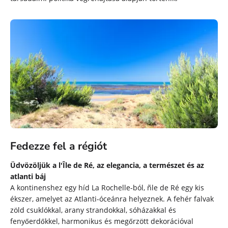
Fedezze fel a régiót
Üdvözöljük a l'Île de Ré, az elegancia, a természet és az
atlanti báj
A kontinenshez egy híd La Rochelle-ból, ñle de Ré egy kis
ékszer, amelyet az Atlanti-óceánra helyeznek. A fehér falvak
zöld csuklókkal, arany strandokkal, sóházakkal és
fenyőerdőkkel, harmonikus és megőrzött dekorációval