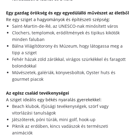
Egy gazdag örökség és egy egyedülálló művészet az életből
Re egy sziget a hagyományok és építészeti szépség:
Saint-Martin-de-Ré, az UNESCO-nak minősített város
Clochers, templomok, erődítmények és tipikus kikötők
minden faluban
Bálna Világítótorony és Múzeum, hogy látogassa meg a
tipp a sziget
Fehér házak zöld zárókkal, virágos szürkékkel és faragott
bolondokkal
Művészetek, galériák, könyvesboltok, Oyster huts és
gourmet piacok
Az egész család tevékenységei
A sziget ideális egy békés nyaralás gyerekekkel:
Beach klubok, ifjúsági tevékenységek, szörf vagy
vitorlázási tanulságok
Játszóterek, póni túrák, mini golf, hook-up
Piknik az erdőben, kincs vadászok és természeti
animációk