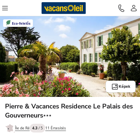
Eco-felelős
Képek
Pierre & Vacances Residence Le Palais des
3
Gouverneurs
★★★
Csillagok
Île de Ré
4.3
/ 5
11 Értesítés