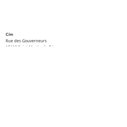
Cím
Rue des Gouverneurs
17410
Saint Martin de Ré
útvonal
Szűrő
26 Sep
Nál nél
3 Oct