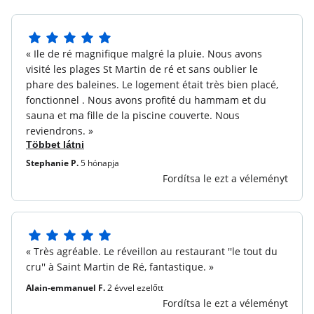
Babakészlet :
Foglalja le a baba készletet egyidejűleg,
mint a szállás: 1 baba összecsukható ágy, 1 baba szék (
5
6 hónap), 1 cserélő matrac, 1 görgő. 40 € / hét vagy 30 €
« Ile de ré magnifique malgré la pluie. Nous avons
5
rövid tartózkodásra (1-6 éjszaka). Kérjük, vegye
visité les plages St Martin de ré et sans oublier le
csillagból
figyelembe: elérhetőség tárgya.
phare des baleines. Le logement était très bien placé,
fonctionnel . Nous avons profité du hammam et du
Karbantartó készlet :
Tartalmazva: 1 szivacs, 1 mosdó,
sauna et ma fille de la piscine couverte. Nous
1 üveg többcélú termék, 1 liter kézmosó folyékony
reviendrons. »
termék, több mosogató tabletta
Többet látni
Mosoda :
Laundromat a lakóhelyen található: 2
Stephanie P.
5 hónapja
mosógép és 2 szárító (lásd az árakat és a helyszíni
Fordítsa le ezt a véleményt
előírásokat)
Ágynemű :
Tartalmazva - párnák, takarékfedél és lap
Törölközők :
Tartalmazva - 1 fürdő törülköző, 1
5
« Très agréable. Le réveillon au restaurant ''le tout du
törülköző személyenként és 1 fürdőszoba
5
cru'' à Saint Martin de Ré, fantastique. »
csillagból
Érkezéskor megvetett ágyak :
kiegészítés: 9,50 EUR /
Alain-emmanuel F.
2 évvel ezelőtt
fő
Fordítsa le ezt a véleményt