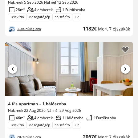
Nak,-nek 5 Sep 2026 Nál nél 12 Sep 2026
28m²
4 emberek
1 Fürdőszoba
Televízió
Mosogatógép
hajszárító
+ 2
Új
1182€
Mert 7 éjszakák
118€ hűség cica
ár
4 fős apartman - 1 hálószoba
Nak,-nek 22 Aug 2026 Nál nél 29 Aug 2026
46m²
4 emberek
1 Hálószoba
1 Fürdőszoba
Televízió
Mosogatógép
hajszárító
+ 2
Új
2067€
Mert 7 éjszakák
207€ hűség cica