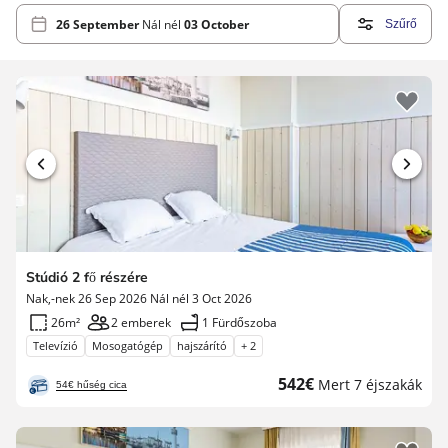
26 September
Nál nél
03 October
Szűrő
Stúdió 2 fő részére
Nak,-nek 26 Sep 2026 Nál nél 3 Oct 2026
26m²
2 emberek
1 Fürdőszoba
Televízió
Mosogatógép
hajszárító
+ 2
Új
542€
Mert 7 éjszakák
54€ hűség cica
ár