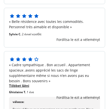
Háztartási maradás vége :
Tartalmazva, kivéve a
konyhát és az ételeket
Parkoló :
Közparkolás a lakóhely közelében (márciustól
5
novemberig fizet)
« Belle résidence avec toutes les commodités.
5
Personnel très aimable et disponible »
Televízió :
Tartalom
csillagból
Sylvie C.
2 évvel ezelőtt
Elhelyezkedés
Fordítsa le ezt a véleményt
Beach hozzáférés :
1000 m
Repülőtér közelében :
Bordeaux-Mérignac repülőtér
#BOD (169,1 km)
4
« Cadre sympathique . Bon accueil . Appartement
Közel a kereskedelemhez :
250m
5
spacieux .avons apprécié les sacs de linge
csillagból
supplémentaire même si nous n’en avons pas eu
Egyéb információk
besoin . Bons souvenirs »
PMR hozzáférés
Többet látni
Háziállatok engedélyezve :
Üdvözöljük a háziállatot az
Ghislaine T.
1 éve
állat útlevelének bemutatásában: 75 € / állat / hét - 12
Fordítsa le ezt a véleményt
€ / állat / nap (az 1-6 éjszakai stays).
válasza: