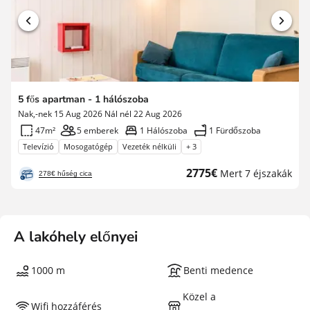
5 fős apartman - 1 hálószoba
Nak,-nek 15 Aug 2026 Nál nél 22 Aug 2026
47m²
5 emberek
1 Hálószoba
1 Fürdőszoba
Televízió
Mosogatógép
Vezeték nélküli
+ 3
Új
2775€
Mert 7 éjszakák
278€ hűség cica
ár
A lakóhely előnyei
1000 m
Benti medence
Közel a
Wifi hozzáférés