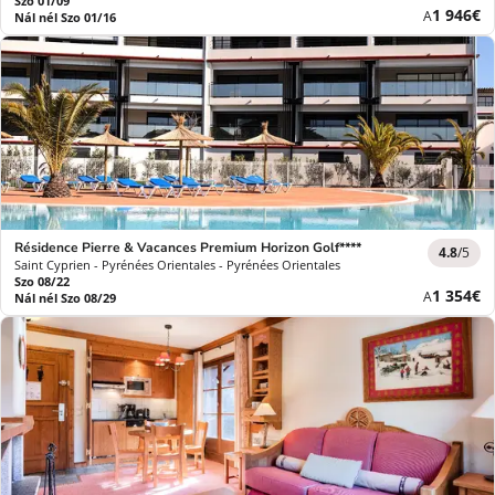
Szo 01/09
Új
1 946€
A
Nál nél Szo 01/16
ár
Résidence Pierre & Vacances Premium Horizon Golf****
4.8
/5
Saint Cyprien - Pyrénées Orientales - Pyrénées Orientales
Szo 08/22
Új
1 354€
A
Nál nél Szo 08/29
ár