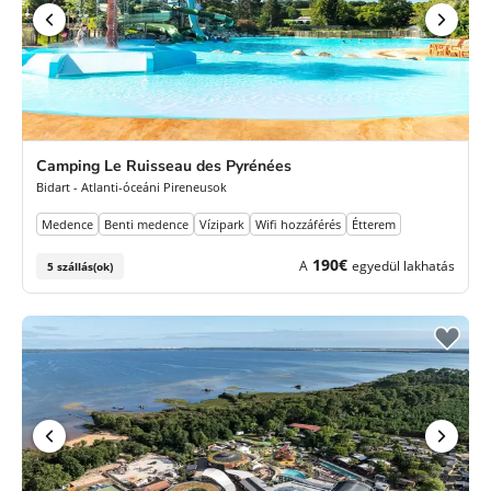
Camping Le Ruisseau des Pyrénées
Bidart - Atlanti-óceáni Pireneusok
Medence
Benti medence
Vízipark
Wifi hozzáférés
Étterem
190€
A
egyedül lakhatás
5 szállás(ok)