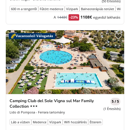
(50 Értesítés)
600 m a tengerről
Fűtött medence
Vízipark
Balneoterápiás terület
Wifi hoz
Korábbi
Új
1108€
A
1448€
-23%
egyedül lakhatás
díj
ár
Vacansoleil Válogatás
Camping Club del Sole Vigna sul Mar Family
5 / 5
3
Collection
★★★
(1 Értesítés)
Csillagok
Lido di Pomposa - Ferrara tartomány
Láb a vízben
Medence
Vízipark
Wifi hozzáférés
Étterem