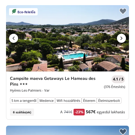
Eco-felelős
Campsite maeva Getaways Le Hameau des
4.1 / 5
3
Pins
★★★
(376 Értesítés)
Csillagok
Hyères-Les-Palmiers - Var
5 km a tengerről
Medence
Wifi hozzáférés
Étterem
Élelmiszerbolt
Korábbi
Új
567€
A
741€
-23%
egyedül lakhatás
6 szállás(ok)
díj
ár