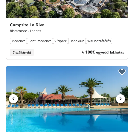
Campsite La Rive
Biscarrosse - Landes
Medence
Benti medence
Vízipark
Babaklub
Wifi hozzáférés
108€
A
egyedül lakhatás
7 szállás(ok)