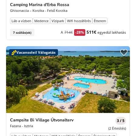
Camping Marina d'Erba Rossa
Ghisonaccia – Korzika - Felső Korzika
Láb a vízben
Medence
Vízipark
Wifi hozzáférés
Étterem
Korábbi
Új
511€
A
714€
-28%
egyedül lakhatás
7 szállás(ok)
díj
ár
Vacansoleil Válogatás
Campsite Bi Village Útvonalterv
3 / 5
Fazana - Isztria
(2 Értesítés)