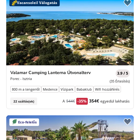
Vacansoleil Válogatás
Valamar Camping Lanterna Útvonalterv
3.9 / 5
Porec - Isztria
(35 Értesítés)
800 m a tengerről
Medence
Vízipark
Babaklub
Wifi hozzáférés
Korábbi
Új
354€
A
544€
-35%
egyedül lakhatás
22 szállás(ok)
díj
ár
Eco-felelős