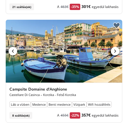
Korábbi
Új
301€
A
463€
-35%
egyedül lakhatás
21 szállás(ok)
díj
ár
Campsite Domaine d'Anghione
Castellare Di Casinca – Korzika - Felső Korzika
Láb a vízben
Medence
Benti medence
Vízipark
Wifi hozzáférés
Korábbi
Új
357€
A
455€
-22%
egyedül lakhatás
8 szállás(ok)
díj
ár