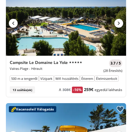
5
Campsite Le Domaine La Yole
★★★★★
3.7 / 5
Csillagok
Valras-Plage - Hérault
(28 Értesítés)
500 m a tengerről
Vízipark
Wifi hozzáférés
Étterem
Élelmiszerbolt
Korábbi
Új
259€
A
308€
-16%
egyedül lakhatás
13 szállás(ok)
díj
ár
Vacansoleil Válogatás