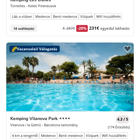
Torreilles - Keleti Pireneusok
Láb a vízben
Medence
Benti medence
Vízipark
Wifi hozzáférés
Korábbi
Új
231€
A
287€
-20%
egyedül lakhatás
18 szállás(ok)
díj
ár
Vacansoleil Válogatás
4
Kemping Vilanova Park
★★★★
4.3 / 5
Csillagok
Vilanova i la Geltrú - Barcelona tartomány
(174 Értesítés)
4 km a tengerről
Medence
Benti medence
Vízipark
Wifi hozzáférés