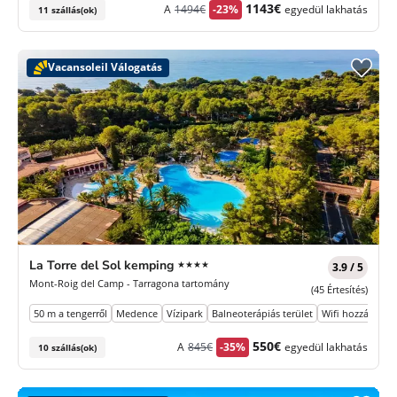
Korábbi
Új
1143€
A
1494€
-23%
egyedül lakhatás
11 szállás(ok)
díj
ár
Vacansoleil Válogatás
4
La Torre del Sol kemping
★★★★
3.9 / 5
Csillagok
Mont-Roig del Camp - Tarragona tartomány
(45 Értesítés)
50 m a tengerről
Medence
Vízipark
Balneoterápiás terület
Wifi hozzáférés
Korábbi
Új
550€
A
845€
-35%
egyedül lakhatás
10 szállás(ok)
díj
ár