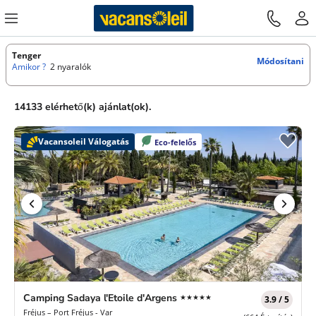
Tenger
Módosítani
Amikor ?
2 nyaralók
14133 elérhető(k) ajánlat(ok).
Vacansoleil Válogatás
Eco-felelős
5
Camping Sadaya l'Etoile d'Argens
★★★★★
3.9 / 5
Csillagok
Fréjus – Port Fréjus - Var