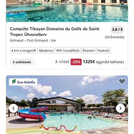
Campsite Tikayan Domaine du Golfe de Saint
3.8 / 5
Tropez Útvonalterv
(54 Értesítés)
Grimaud – Port Grimaud - Var
4 km a tengerről
Medence
Wifi hozzáférés
Étterem
Parkoló
Korábbi
Új
1325€
A
1732€
-23%
egyedül lakhatás
2 szállás(ok)
díj
ár
Eco-felelős