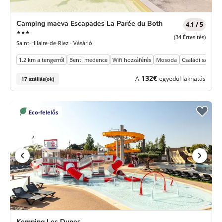
Camping maeva Escapades La Parée du Both
4.1 / 5
3
★★★
(34 Értesítés)
Csillagok
Saint-Hilaire-de-Riez - Vásárló
1.2 km a tengerről
Benti medence
Wifi hozzáférés
Mosoda
Családi szórako
132€
A
egyedül lakhatás
17 szállás(ok)
Eco-felelős
Kemping Les Dunes