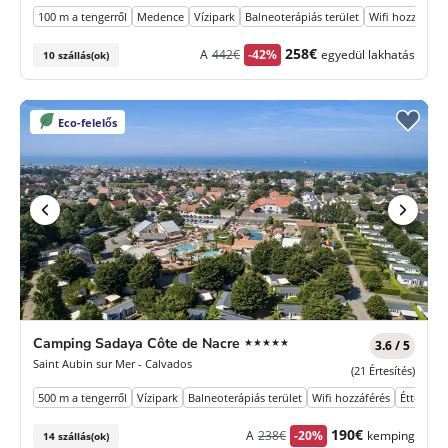
100 m a tengerről
Medence
Vízipark
Balneoterápiás terület
Wifi hozzáférés
Korábbi
Új
258€
A
442€
-42%
egyedül lakhatás
10 szállás(ok)
díj
ár
Eco-felelős
5
Camping Sadaya Côte de Nacre
★★★★★
3.6 / 5
Csillagok
Saint Aubin sur Mer - Calvados
(21 Értesítés)
500 m a tengerről
Vízipark
Balneoterápiás terület
Wifi hozzáférés
Étterem
Korábbi
Új
190€
A
238€
-20%
kemping
14 szállás(ok)
díj