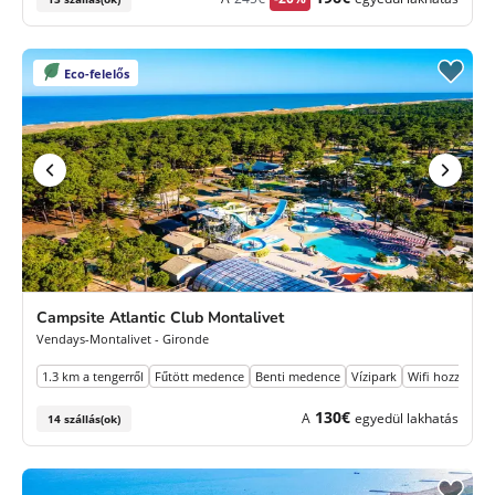
díj
ár
Eco-felelős
Campsite Atlantic Club Montalivet
Vendays-Montalivet - Gironde
1.3 km a tengerről
Fűtött medence
Benti medence
Vízipark
Wifi hozzáférés
130€
A
egyedül lakhatás
14 szállás(ok)