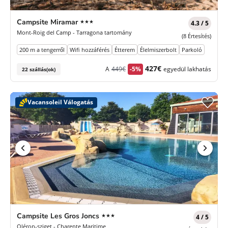
3
Campsite Miramar
★★★
4.3 / 5
Csillagok
Mont-Roig del Camp - Tarragona tartomány
(8 Értesítés)
200 m a tengerről
Wifi hozzáférés
Étterem
Élelmiszerbolt
Parkoló
Korábbi
Új
427€
A
449€
-5%
egyedül lakhatás
22 szállás(ok)
díj
ár
Vacansoleil Válogatás
3
Campsite Les Gros Joncs
★★★
4 / 5
Csillagok
Oléron-sziget - Charente Maritime