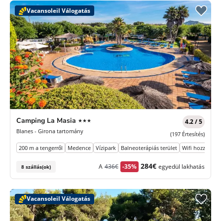
Vacansoleil Válogatás
3
Camping La Masia
★★★
4.2 / 5
Csillagok
Blanes - Girona tartomány
(197 Értesítés)
200 m a tengerről
Medence
Vízipark
Balneoterápiás terület
Wifi hozzáférés
Korábbi
Új
284€
A
436€
-35%
egyedül lakhatás
8 szállás(ok)
díj
ár
Vacansoleil Válogatás