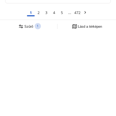
ár
Távozási dátumok megadva: a szállás rendelkezésre
állása biztosított
1
2
3
4
5
472
Láttad a 30 kínálatát 14133
1
Szűrő
Lásd a térképen
Kempingszakértők 57 éve
A Center Parcs család tagja
Megbízható és tapasztalt
Lépjen kapcsolatba velünk
Vacansoleil
maeva&co