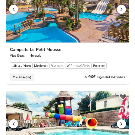
Campsite Le Petit Mousse
Vias Beach - Hérault
Láb a vízben
Medence
Vízipark
Wifi hozzáférés
Étterem
96€
A
egyedül lakhatás
7 szállás(ok)