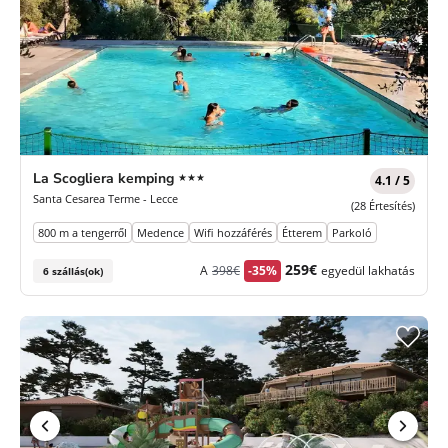
3
La Scogliera kemping
★★★
4.1 / 5
Csillagok
Santa Cesarea Terme - Lecce
(28 Értesítés)
800 m a tengerről
Medence
Wifi hozzáférés
Étterem
Parkoló
Korábbi
Új
259€
A
398€
-35%
egyedül lakhatás
6 szállás(ok)
díj
ár