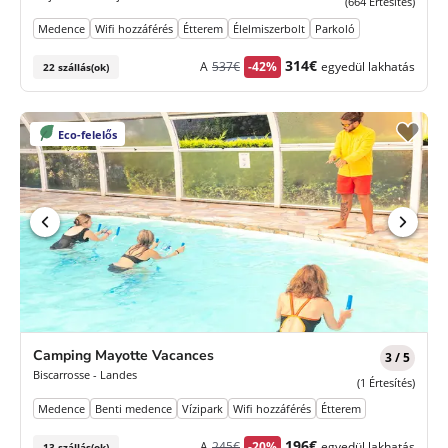
(664 Értesítés)
Medence
Wifi hozzáférés
Étterem
Élelmiszerbolt
Parkoló
Korábbi
Új
314€
A
537€
-42%
egyedül lakhatás
22 szállás(ok)
díj
ár
Eco-felelős
Camping Mayotte Vacances
3 / 5
Biscarrosse - Landes
(1 Értesítés)
Medence
Benti medence
Vízipark
Wifi hozzáférés
Étterem
Korábbi
Új
196€
A
245€
-20%
egyedül lakhatás
13 szállás(ok)