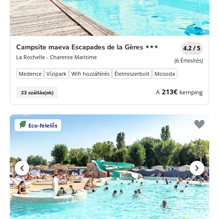
3
Campsite maeva Escapades de la Gères
★★★
4.2 / 5
Csillagok
La Rochelle - Charente Maritime
(6 Értesítés)
Medence
Vízipark
Wifi hozzáférés
Élelmiszerbolt
Mosoda
213€
A
kemping
23 szállás(ok)
Eco-felelős