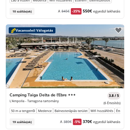
Láb a vízben
Medence
Wifi hozzáférés
Étterem
Élelmiszerbolt
Korábbi
Új
550€
A
845€
-35%
egyedül lakhatás
10 szállás(ok)
díj
ár
Vacansoleil Válogatás
3
Camping Taiga Delta de l'Ebre
★★★
3.8 / 5
Csillagok
L'Ampolla - Tarragona tartomány
(6 Értesítés)
50 m a tengerről
Medence
Balneoterápiás terület
Wifi hozzáférés
Étterem
Korábbi
Új
370€
A
389€
-5%
egyedül lakhatás
19 szállás(ok)
díj
ár