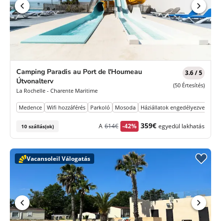
Camping Paradis au Port de l'Houmeau
3.6 / 5
Útvonalterv
(50 Értesítés)
La Rochelle - Charente Maritime
Medence
Wifi hozzáférés
Parkoló
Mosoda
Háziállatok engedélyezve
Korábbi
Új
359€
A
614€
-42%
egyedül lakhatás
10 szállás(ok)
díj
ár
Vacansoleil Válogatás