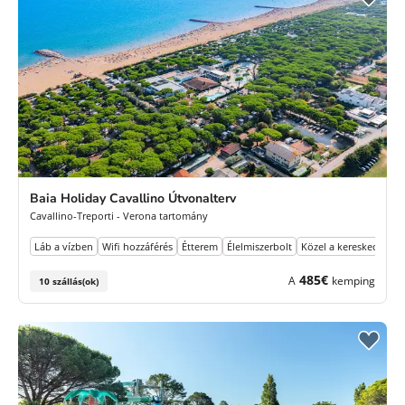
Baia Holiday Cavallino Útvonalterv
Cavallino-Treporti - Verona tartomány
Láb a vízben
Wifi hozzáférés
Étterem
Élelmiszerbolt
Közel a kereskedelem
485€
A
kemping
10 szállás(ok)