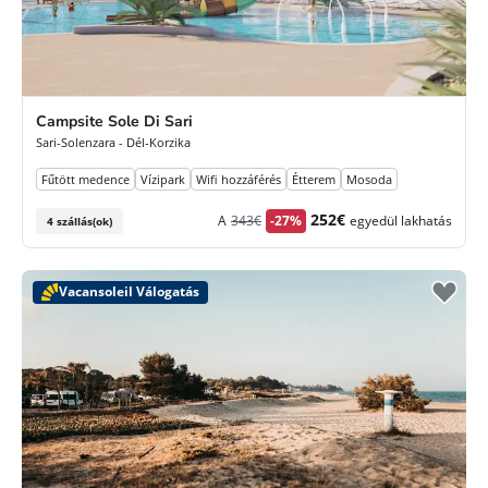
Campsite Sole Di Sari
Sari-Solenzara - Dél-Korzika
Fűtött medence
Vízipark
Wifi hozzáférés
Étterem
Mosoda
Korábbi
Új
252€
A
343€
-27%
egyedül lakhatás
4 szállás(ok)
díj
ár
Vacansoleil Válogatás