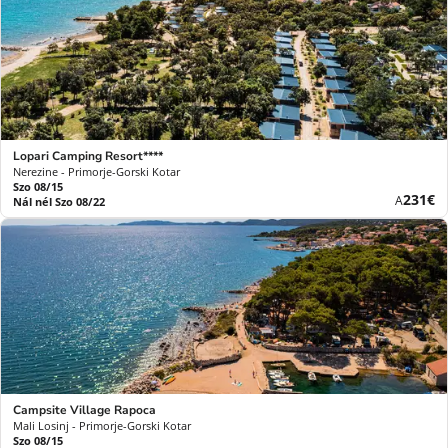
Lopari Camping Resort****
Nerezine - Primorje-Gorski Kotar
Szo 08/15
Új
231€
A
Nál nél Szo 08/22
ár
Campsite Village Rapoca
Mali Losinj - Primorje-Gorski Kotar
Szo 08/15