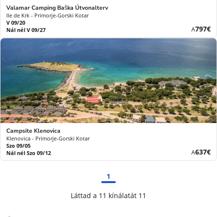
Valamar Camping Baška Útvonalterv
Ile de Krk - Primorje-Gorski Kotar
V 09/20
Új
797€
A
Nál nél V 09/27
ár
Campsite Klenovica
Klenovica - Primorje-Gorski Kotar
Szo 09/05
Új
637€
A
Nál nél Szo 09/12
ár
1
Láttad a 11 kínálatát 11