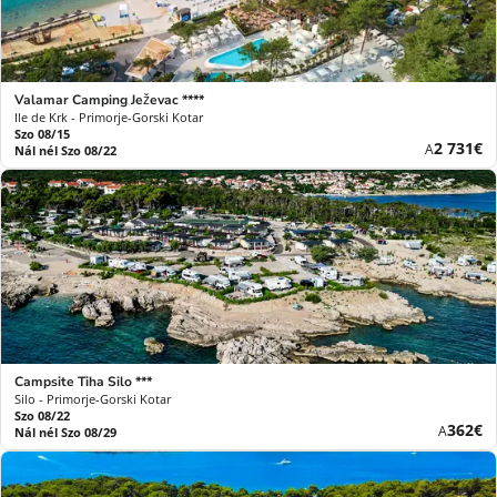
Valamar Camping Ježevac ****
Ile de Krk - Primorje-Gorski Kotar
Szo 08/15
Új
2 731€
A
Nál nél Szo 08/22
ár
Campsite Tiha Silo ***
Silo - Primorje-Gorski Kotar
Szo 08/22
Új
362€
A
Nál nél Szo 08/29
ár