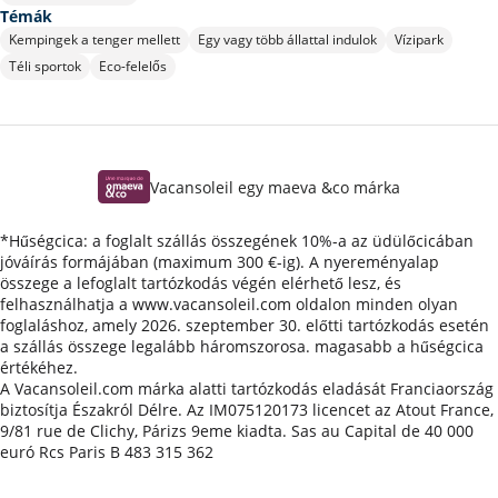
Témák
Kempingek a tenger mellett
Egy vagy több állattal indulok
Vízipark
Téli sportok
Eco-felelős
Vacansoleil egy maeva &co márka
*Hűségcica: a foglalt szállás összegének 10%-a az üdülőcicában
jóváírás formájában (maximum 300 €-ig). A nyereményalap
összege a lefoglalt tartózkodás végén elérhető lesz, és
felhasználhatja a www.vacansoleil.com oldalon minden olyan
foglaláshoz, amely 2026. szeptember 30. előtti tartózkodás esetén
a szállás összege legalább háromszorosa. magasabb a hűségcica
értékéhez.
A Vacansoleil.com márka alatti tartózkodás eladását Franciaország
biztosítja Északról Délre. Az IM075120173 licencet az Atout France,
9/81 rue de Clichy, Párizs 9eme kiadta. Sas au Capital de 40 000
euró Rcs Paris B 483 315 362