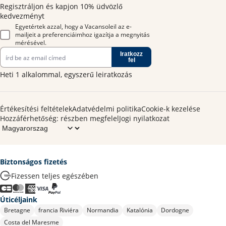
Regisztráljon és kapjon 10% üdvözlő
kedvezményt
Egyetértek azzal, hogy a Vacansoleil az e-
mailjeit a preferenciáimhoz igazítja a megnyitás
mérésével.
Iratkozz
fel
Heti 1 alkalommal, egyszerű leiratkozás
Értékesítési feltételek
Adatvédelmi politika
Cookie-k kezelése
Hozzáférhetőség: részben megfelel
Jogi nyilatkozat
Biztonságos fizetés
Fizessen teljes egészében
Úticéljaink
Bretagne
francia Riviéra
Normandia
Katalónia
Dordogne
Costa del Maresme