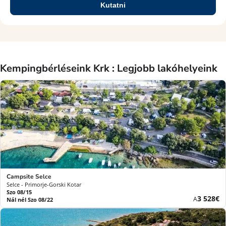
Kutatni
Kempingbérléseink Krk : Legjobb lakóhelyeink
Campsite Selce
Selce - Primorje-Gorski Kotar
Szo 08/15
Új
3 528€
A
Nál nél Szo 08/22
ár