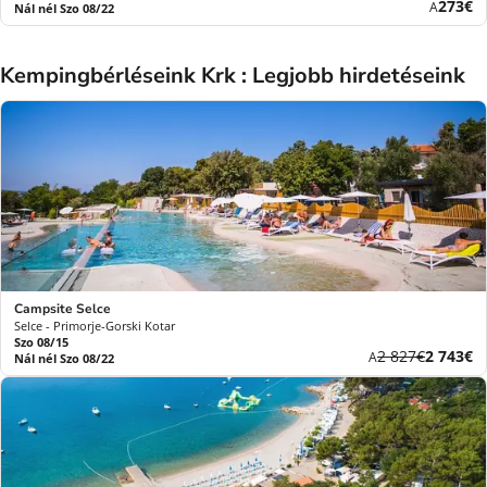
Új
273€
A
Nál nél Szo 08/22
ár
Kempingbérléseink Krk : Legjobb hirdetéseink
Campsite Selce
Selce - Primorje-Gorski Kotar
Szo 08/15
Korábbi
Új
2 827€
2 743€
A
Nál nél Szo 08/22
díj
ár