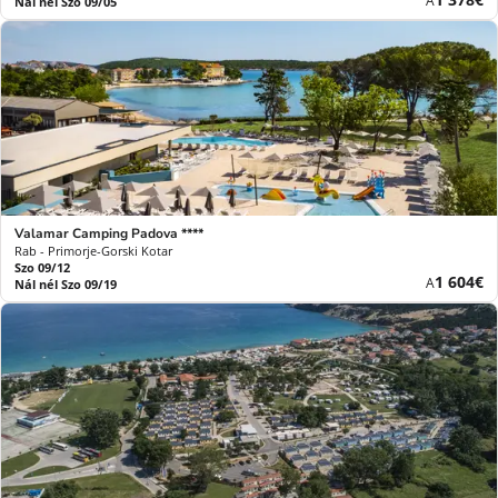
A
Nál nél Szo 09/05
ár
Valamar Camping Padova ****
Rab - Primorje-Gorski Kotar
Szo 09/12
Új
1 604€
A
Nál nél Szo 09/19
ár