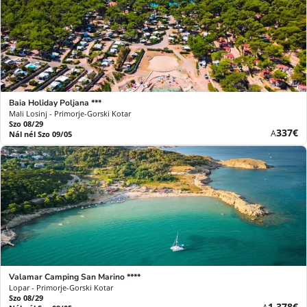
Baia Holiday Poljana ***
Mali Losinj - Primorje-Gorski Kotar
Szo 08/29
Új
337€
A
Nál nél Szo 09/05
ár
Valamar Camping San Marino ****
Lopar - Primorje-Gorski Kotar
Szo 08/29
Új
1 378€