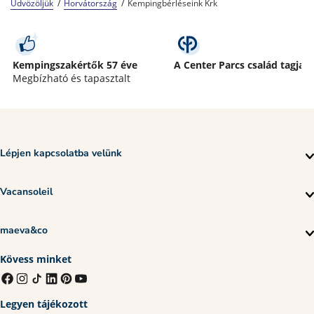
Üdvözöljük
Horvátország
Kempingbérléseink Krk
Kempingszakértők 57 éve
A Center Parcs család tagja
Megbízható és tapasztalt
Lépjen kapcsolatba velünk
Vacansoleil
maeva&co
Kövess minket
Legyen tájékozott