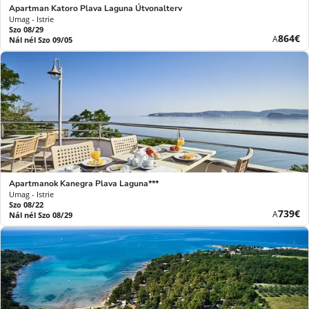
Apartman Katoro Plava Laguna Útvonalterv
Umag - Istrie
Szo 08/29
Új
864€
A
Nál nél Szo 09/05
ár
Apartmanok Kanegra Plava Laguna***
Umag - Istrie
Szo 08/22
Új
739€
A
Nál nél Szo 08/29
ár