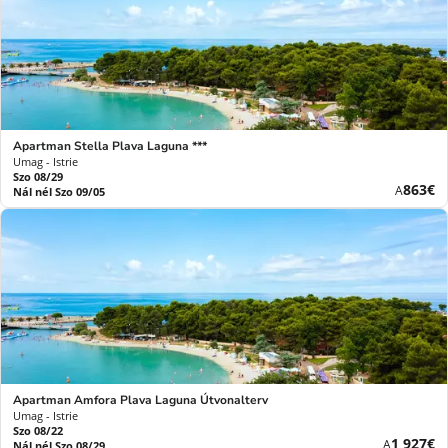
Apartman Stella Plava Laguna ***
Umag - Istrie
Szo 08/29
Új
863€
A
Nál nél Szo 09/05
ár
Apartman Amfora Plava Laguna Útvonalterv
Umag - Istrie
Szo 08/22
Új
1 927€
A
Nál nél Szo 08/29