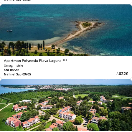
ár
Apartman Polynesia Plava Laguna ***
Umag - Istrie
Szo 08/29
Új
622€
A
Nál nél Szo 09/05
ár