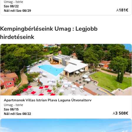
Umag - Istrie
Szo 08/22
Új
181€
A
Nál nél Szo 08/29
ár
Kempingbérléseink Umag : Legjobb
hirdetéseink
Apartmanok Villas Istrian Plava Laguna Útvonalterv
Umag - Istrie
Szo 08/15
Új
3 508€
A
Nál nél Szo 08/22
ár