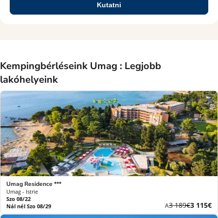
Kutatni
Kempingbérléseink Umag : Legjobb
lakóhelyeink
Umag Residence ***
Umag - Istrie
Szo 08/22
Korábbi
Új
3 189€
3 115€
A
Nál nél Szo 08/29
díj
ár