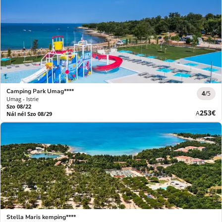
Camping Park Umag****
4
/5
Umag - Istrie
Szo 08/22
Új
253€
A
Nál nél Szo 08/29
ár
Stella Maris kemping****