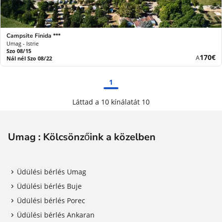
Campsite Finida ***
Umag - Istrie
Szo 08/15
Új
170€
A
Nál nél Szo 08/22
ár
1
Láttad a 10 kínálatát 10
Umag : Kölcsönzőink a közelben
Üdülési bérlés Umag
Üdülési bérlés Buje
Üdülési bérlés Porec
Üdülési bérlés Ankaran