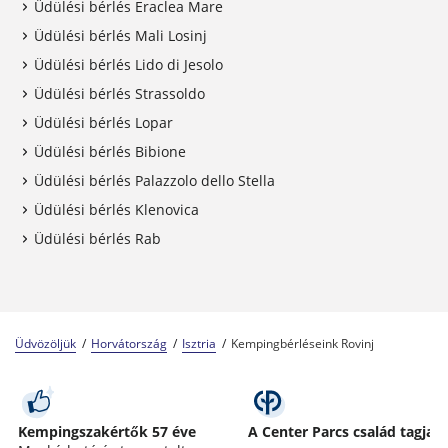
Üdülési bérlés Eraclea Mare
Üdülési bérlés Mali Losinj
Üdülési bérlés Lido di Jesolo
Üdülési bérlés Strassoldo
Üdülési bérlés Lopar
Üdülési bérlés Bibione
Üdülési bérlés Palazzolo dello Stella
Üdülési bérlés Klenovica
Üdülési bérlés Rab
Üdvözöljük
Horvátország
Isztria
Kempingbérléseink Rovinj
Kempingszakértők 57 éve
A Center Parcs család tagja