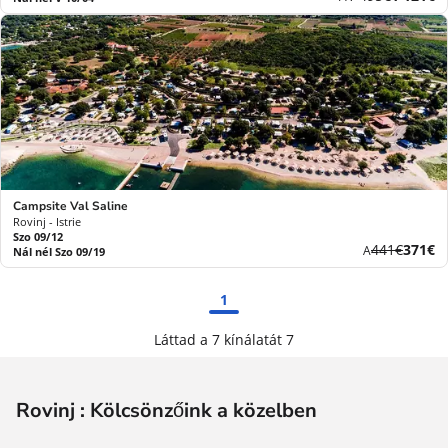
díj
ár
Campsite Val Saline
Rovinj - Istrie
Szo 09/12
Korábbi
Új
441€
371€
A
Nál nél Szo 09/19
díj
ár
1
Láttad a 7 kínálatát 7
Rovinj : Kölcsönzőink a közelben