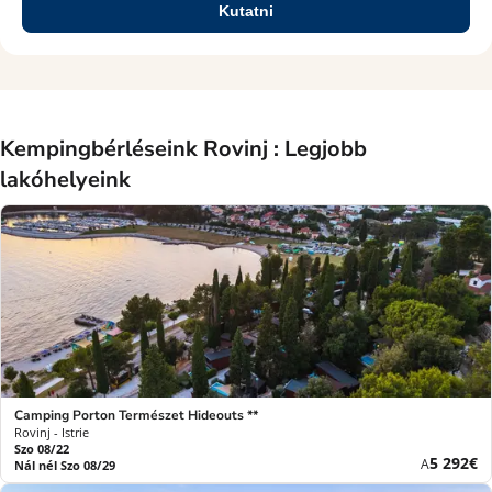
Kutatni
Kempingbérléseink Rovinj : Legjobb
lakóhelyeink
Camping Porton Természet Hideouts **
Rovinj - Istrie
Szo 08/22
Új
5 292€
A
Nál nél Szo 08/29
ár