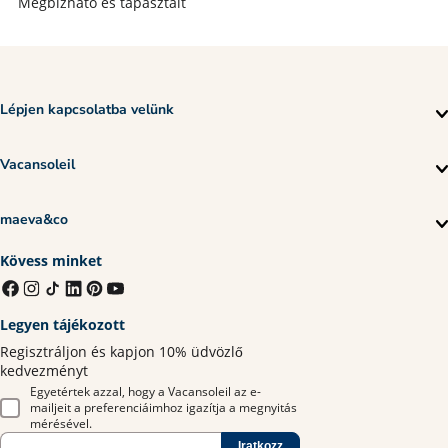
Megbízható és tapasztalt
Lépjen kapcsolatba velünk
Vacansoleil
maeva&co
Kövess minket
Legyen tájékozott
Regisztráljon és kapjon 10% üdvözlő
kedvezményt
Egyetértek azzal, hogy a Vacansoleil az e-
mailjeit a preferenciáimhoz igazítja a megnyitás
mérésével.
Iratkozz