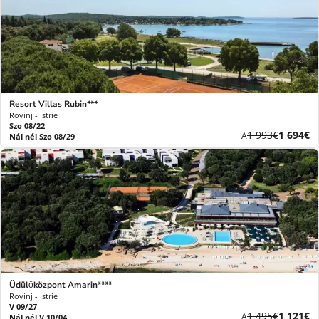
Resort Villas Rubin***
Rovinj - Istrie
Szo 08/22
Korábbi
Új
1 993€
1 694€
A
Nál nél Szo 08/29
díj
ár
Üdülőközpont Amarin****
Rovinj - Istrie
V 09/27
Korábbi
Új
1 495€
1 121€
A
Nál nél V 10/04