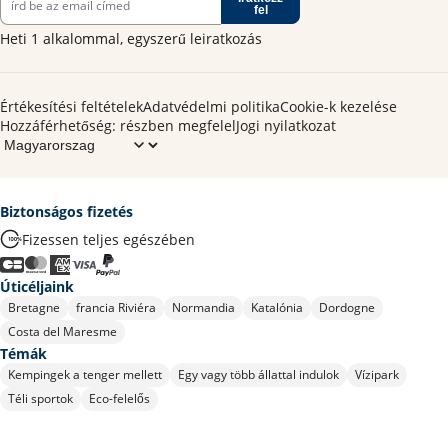
fel
Heti 1 alkalommal, egyszerű leiratkozás
Értékesítési feltételek
Adatvédelmi politika
Cookie-k kezelése
Hozzáférhetőség: részben megfelel
Jogi nyilatkozat
Biztonságos fizetés
Fizessen teljes egészében
Úticéljaink
Bretagne
francia Riviéra
Normandia
Katalónia
Dordogne
Costa del Maresme
Témák
Kempingek a tenger mellett
Egy vagy több állattal indulok
Vízipark
Téli sportok
Eco-felelős