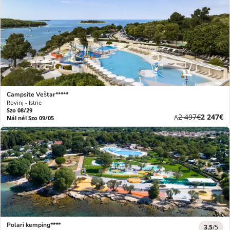
Campsite Veštar*****
Rovinj - Istrie
Szo 08/29
Korábbi
Új
2 497€
2 247€
A
Nál nél Szo 09/05
díj
ár
Polari kemping****
3.5
/5