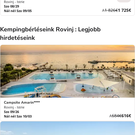
Rovinj - Istrie
Szo 08/29
Korábbi
Új
1 826€
1 725€
A
Nál nél Szo 09/05
díj
ár
Kempingbérléseink Rovinj : Legjobb
hirdetéseink
Campsite Amarin****
Rovinj - Istrie
Szo 09/26
Korábbi
Új
684€
616€
A
Nál nél Szo 10/03
díj
ár