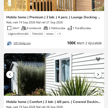
Mobile home | Premium | 2 bdr. | 4 pers. | Lounge Decking | A/C | TV
Nak,-nek 19 Sep 2026 Nál nél 21 Sep 2026
24m²
4 emberek
2 Hálószoba
1 Fürdőszoba
Légkondícionáló
Televízió
terasz
+ 3
Új
100€
Mert 2 éjszakák
10€ hűség cica
ár
Mobile home | Comfort | 2 bdr. | 4/6 pers. | Covered Decking | A/C
Nak,-nek 19 Sep 2026 Nál nél 26 Sep 2026