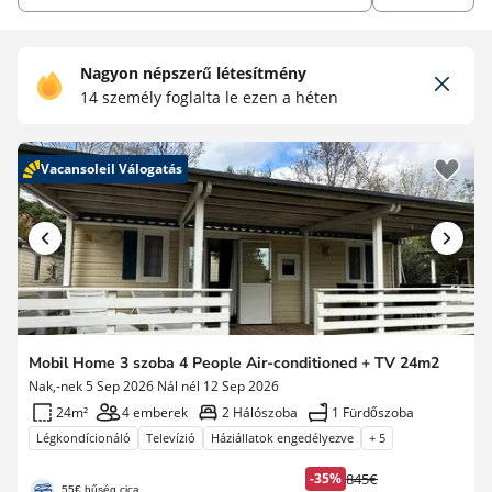
Nagyon népszerű létesítmény
14 személy foglalta le ezen a héten
Vacansoleil Válogatás
Mobil Home 3 szoba 4 People Air-conditioned + TV 24m2
Nak,-nek 5 Sep 2026 Nál nél 12 Sep 2026
24m²
4 emberek
2 Hálószoba
1 Fürdőszoba
Légkondícionáló
Televízió
Háziállatok engedélyezve
+ 5
-35%
845€
Korábbi
55€ hűség cica