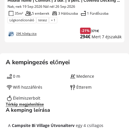
Mobile home | Comfort | 3 bdr. | 5 pers. | Covered Decking | A/C
Nak,-nek 19 Sep 2026 Nál nél 26 Sep 2026
35m²
5 emberek
3 Hálószoba
1 Fürdőszoba
Légkondícionáló
terasz
+ 1
-21%
371€
Korábbi
29€ hűség cica
Új
294€
Mert 7 éjszakák
díj
ár
A kempingezés előnyei
0 m
Medence
Wifi hozzáférés
Étterem
Élelmiszerbolt
Térkép megjelenítése
A kemping leírása
A
Campsite Bi Village Útvonalterv
egy 4 csillagos