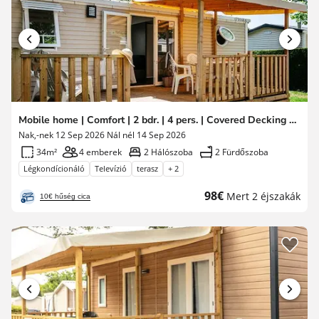
Mobile home | Comfort | 2 bdr. | 4 pers. | Covered Decking | A/C | TV
Nak,-nek 12 Sep 2026 Nál nél 14 Sep 2026
34m²
4 emberek
2 Hálószoba
2 Fürdőszoba
Légkondícionáló
Televízió
terasz
+ 2
Új
98€
Mert 2 éjszakák
10€ hűség cica
ár