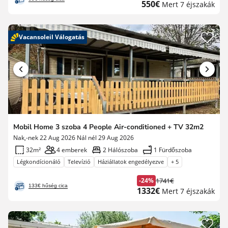
Új
550€
Mert 7 éjszakák
díj
ár
Vacansoleil Válogatás
Mobil Home 3 szoba 4 People Air-conditioned + TV 32m2
Nak,-nek 22 Aug 2026 Nál nél 29 Aug 2026
32m²
4 emberek
2 Hálószoba
1 Fürdőszoba
Légkondícionáló
Televízió
Háziállatok engedélyezve
+ 5
-24%
1741€
Korábbi
133€ hűség cica
Új
1332€
Mert 7 éjszakák
díj
ár