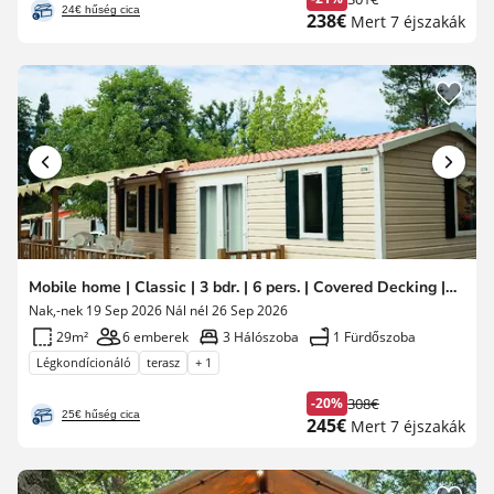
Korábbi
24€ hűség cica
Új
238€
Mert 7 éjszakák
díj
ár
Mobile home | Classic | 3 bdr. | 6 pers. | Covered Decking | A/C
Nak,-nek 19 Sep 2026 Nál nél 26 Sep 2026
29m²
6 emberek
3 Hálószoba
1 Fürdőszoba
Légkondícionáló
terasz
+ 1
-20%
308€
Korábbi
25€ hűség cica
Új
245€
Mert 7 éjszakák
díj
ár