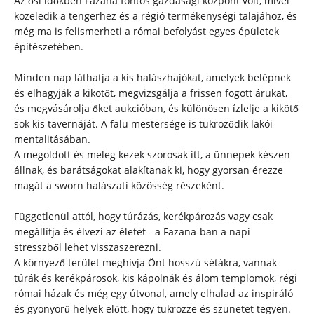
Az ősi időkben Fazana fontos gazdasági központ volt, mivel
közeledik a tengerhez és a régió termékenységi talajához, és
még ma is felismerheti a római befolyást egyes épületek
építészetében.
Minden nap láthatja a kis halászhajókat, amelyek belépnek
és elhagyják a kikötőt, megvizsgálja a frissen fogott árukat,
és megvásárolja őket aukcióban, és különösen ízlelje a kikötő
sok kis tavernáját. A falu mestersége is tükröződik lakói
mentalitásában.
A megoldott és meleg kezek szorosak itt, a ünnepek készen
állnak, és barátságokat alakítanak ki, hogy gyorsan érezze
magát a sworn halászati közösség részeként.
Függetlenül attól, hogy túrázás, kerékpározás vagy csak
megállítja és élvezi az életet - a Fazana-ban a napi
stresszből lehet visszaszerezni.
A környező terület meghívja Önt hosszú sétákra, vannak
túrák és kerékpárosok, kis kápolnák és álom templomok, régi
római házak és még egy útvonal, amely elhalad az inspiráló
és gyönyörű helyek előtt, hogy tükrözze és szünetet tegyen.