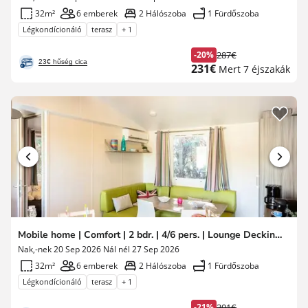
32m²
6 emberek
2 Hálószoba
1 Fürdőszoba
Légkondícionáló
terasz
+ 1
-20%
287€
Korábbi
23€ hűség cica
Új
231€
Mert 7 éjszakák
díj
ár
Mobile home | Comfort | 2 bdr. | 4/6 pers. | Lounge Decking | A/C
Nak,-nek 20 Sep 2026 Nál nél 27 Sep 2026
32m²
6 emberek
2 Hálószoba
1 Fürdőszoba
Légkondícionáló
terasz
+ 1
-21%
301€