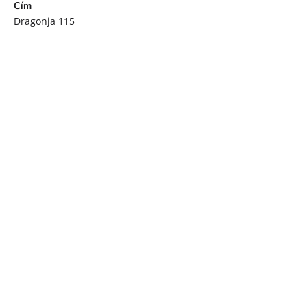
Cím
Dragonja 115
52212
Fazana
útvonal
Szűrő
12 Sep
Nál nél
14 Sep
Kempingszakértők 57 éve
A Center Parcs család tagja
Megbízható és tapasztalt