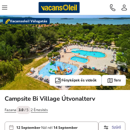
Vacansoleil Válogatás
Fényképek és videók
Terv
Campsite Bi Village Útvonalterv
Fazana
3.0
/ 5
2 Értesítés
12 September
Nál nél
14 September
Szűrő