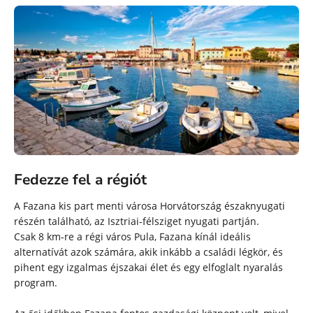
település
letét (kiegészítő) :
100
Várjon többet, hogy foglaljon nyaralást
Campsite Bi
Village
maeva!
Idegenforgalmi adó (felár ellenében) :
fizetni a
helyszínen a jelenlegi árfolyamon
Fedezze fel a régiót
A Fazana kis part menti városa Horvátország északnyugati
részén található, az Isztriai-félsziget nyugati partján.
Csak 8 km-re a régi város Pula, Fazana kínál ideális
alternatívát azok számára, akik inkább a családi légkör, és
pihent egy izgalmas éjszakai élet és egy elfoglalt nyaralás
program.