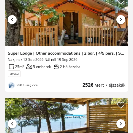
Super Lodge | Other accommodations | 2 bdr. | 4/5 pers. | Small Decking
Nak,-nek 12 Sep 2026 Nál nél 19 Sep 2026
25m²
5 emberek
2 Hálószoba
terasz
Új
252€
Mert 7 éjszakák
25€ hűség cica
ár