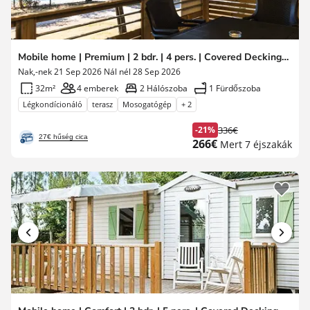
Mobile home | Premium | 2 bdr. | 4 pers. | Covered Decking | A/C
Nak,-nek 21 Sep 2026 Nál nél 28 Sep 2026
32m²
4 emberek
2 Hálószoba
1 Fürdőszoba
Légkondícionáló
terasz
Mosogatógép
+ 2
-21%
336€
Korábbi
27€ hűség cica
Új
266€
Mert 7 éjszakák
díj
ár