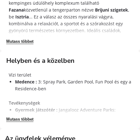
kempinges üdülőhely komplexum található
Fazana
közvetlenül a tengerparton nézve
Brijuni szigetek
,
be
Isztria
... Ez a válasz az összes nyaralási vágyra,
kombinálva a relaxációt, a sportot és a szórakozást egy
gyönyörű természetes környezetben. Ideális családok,
párok és barátok számára.
Mutass többet
Keretrendszer és környezet
Fazana, Isztria (Horvátország)
Helyben és a közelben
Tengerpart
hozzáféréssel egy kavicsos strandhoz
Lenyűgöző nézetek a Brijuni-szigetek Archipelago-járól
Vízi terület
(National Park)
Medence :
3: Spray Park, Garden Pool, Fun Pool és egy a
Megosztott kemping, a tengeri csontok közepén
Residence-ben
Hozzáférés
halászfalu
Fazana egy gyalogos séta
Tevékenységek
Aktivitások és létesítmények a helyben
Gyermek játszótér :
Jangalooz Adventure Parks:
Három medence
Különböző: Spray Park, Garden Pool,
Trampoline Park (Új) és Adventure Park
Mutass többet
Fun Pool és egy a rezidencián
Parks Adventure Jangalooz
Alakítsd a teret :
fodrász (feltöltés), jacuzzi és
Trampoline Park (új) és
Adventure Park
masszázs (feltöltés)
Az ügyfelek véleménye