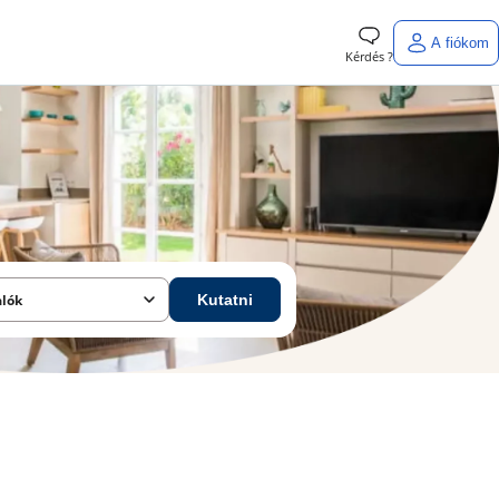
A fiókom
Kérdés ?
alók
Kutatni