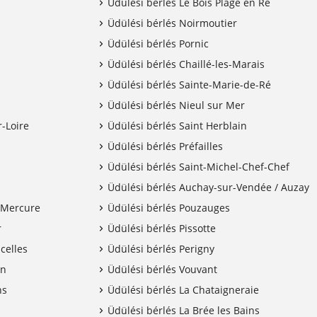
Üdülési bérlés Le Bois Plage en Ré
Üdülési bérlés Noirmoutier
Üdülési bérlés Pornic
Üdülési bérlés Chaillé-les-Marais
Üdülési bérlés Sainte-Marie-de-Ré
Üdülési bérlés Nieul sur Mer
r-Loire
Üdülési bérlés Saint Herblain
Üdülési bérlés Préfailles
Üdülési bérlés Saint-Michel-Chef-Chef
Üdülési bérlés Auchay-sur-Vendée / Auzay
-Mercure
Üdülési bérlés Pouzauges
r
Üdülési bérlés Pissotte
celles
Üdülési bérlés Perigny
on
Üdülési bérlés Vouvant
ns
Üdülési bérlés La Chataigneraie
Üdülési bérlés La Brée les Bains