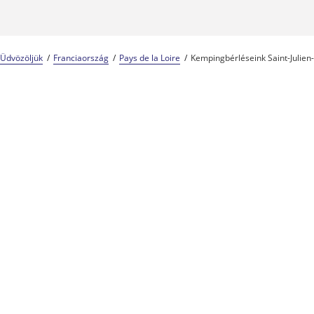
Üdvözöljük
Franciaország
Pays de la Loire
Kempingbérléseink Saint-Julien
Kempingszakértők 57 éve
A Center Parcs csalá
Megbízható és tapasztalt
Lépjen kapcsolatba velünk
Vacansoleil
maeva - Vacansoleil
A Vacansoleil
Flexi +
Cashback ke
Legjobb garan
APST-garanci
FAQ