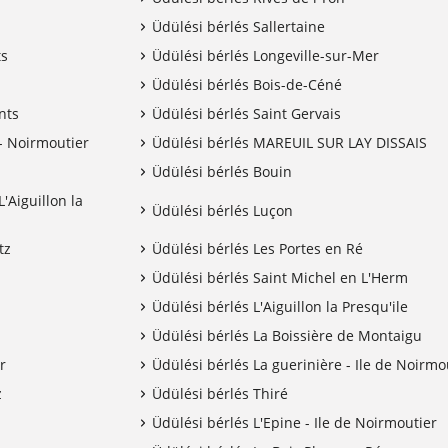
Üdülési bérlés Sallertaine
ts
Üdülési bérlés Longeville-sur-Mer
Üdülési bérlés Bois-de-Céné
nts
Üdülési bérlés Saint Gervais
- Noirmoutier
Üdülési bérlés MAREUIL SUR LAY DISSAIS
Üdülési bérlés Bouin
'Aiguillon la
Üdülési bérlés Luçon
tz
Üdülési bérlés Les Portes en Ré
Üdülési bérlés Saint Michel en L'Herm
Üdülési bérlés L'Aiguillon la Presqu'ile
Üdülési bérlés La Boissière de Montaigu
r
Üdülési bérlés La guerinière - Ile de Noirmo
z
Üdülési bérlés Thiré
Üdülési bérlés L'Epine - Ile de Noirmoutier