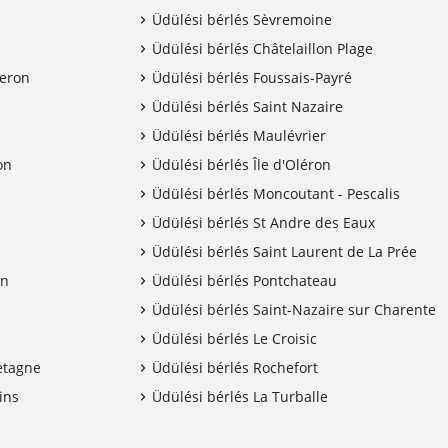
Üdülési bérlés Sèvremoine
Üdülési bérlés Châtelaillon Plage
leron
Üdülési bérlés Foussais-Payré
Üdülési bérlés Saint Nazaire
Üdülési bérlés Maulévrier
on
Üdülési bérlés Île d'Oléron
Üdülési bérlés Moncoutant - Pescalis
Üdülési bérlés St Andre des Eaux
Üdülési bérlés Saint Laurent de La Prée
on
Üdülési bérlés Pontchateau
Üdülési bérlés Saint-Nazaire sur Charente
Üdülési bérlés Le Croisic
etagne
Üdülési bérlés Rochefort
ins
Üdülési bérlés La Turballe