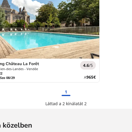
ng Château La Forêt
4.6
/5
ulien-des-Landes - Vendée
22
Új
965€
A
 Szo 08/29
ár
1
Láttad a 2 kínálatát 2
a közelben