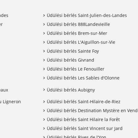
ndes
Üdülési bérlés Saint-Julien-des-Landes
er
Üdülési bérlés 888Landevieille
Üdülési bérlés Brem-sur-Mer
Üdülési bérlés L'Aiguillon-sur-Vie
Üdülési bérlés Sainte Foy
Üdülési bérlés Givrand
Üdülési bérlés Le Fenouiller
Üdülési bérlés Les Sables d'Olonne
eaux
Üdülési bérlés Aubigny
u Ligneron
Üdülési bérlés Saint-Hilaire-de-Riez
Üdülési bérlés Destination Mystère en Ven
Üdülési bérlés Saint Hilaire la Forêt
Üdülési bérlés Saint Vincent sur Jard
Üdülési bérlés Rives de l'Yon