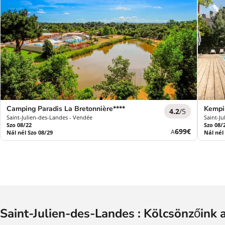
Camping Paradis La Bretonnière****
Kempi
4.2
/5
Saint-Julien-des-Landes - Vendée
Saint-J
Szo 08/22
Szo 08/
Új
699€
A
Nál nél Szo 08/29
Nál nél
ár
Saint-Julien-des-Landes : Kölcsönzőink 