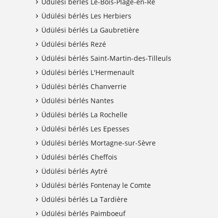
Üdülési bérlés Le-Bois-Plage-en-Ré
Üdülési bérlés Les Herbiers
Üdülési bérlés La Gaubretière
Üdülési bérlés Rezé
Üdülési bérlés Saint-Martin-des-Tilleuls
Üdülési bérlés L'Hermenault
Üdülési bérlés Chanverrie
Üdülési bérlés Nantes
Üdülési bérlés La Rochelle
Üdülési bérlés Les Epesses
Üdülési bérlés Mortagne-sur-Sèvre
Üdülési bérlés Cheffois
Üdülési bérlés Aytré
Üdülési bérlés Fontenay le Comte
Üdülési bérlés La Tardière
Üdülési bérlés Paimboeuf