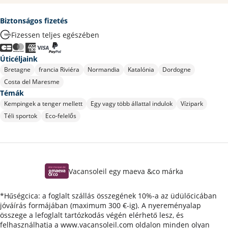
Biztonságos fizetés
Fizessen teljes egészében
Úticéljaink
Bretagne
francia Riviéra
Normandia
Katalónia
Dordogne
Costa del Maresme
Témák
Kempingek a tenger mellett
Egy vagy több állattal indulok
Vízipark
Téli sportok
Eco-felelős
Vacansoleil egy maeva &co márka
*Hűségcica: a foglalt szállás összegének 10%-a az üdülőcicában
jóváírás formájában (maximum 300 €-ig). A nyereményalap
összege a lefoglalt tartózkodás végén elérhető lesz, és
felhasználhatja a www.vacansoleil.com oldalon minden olyan