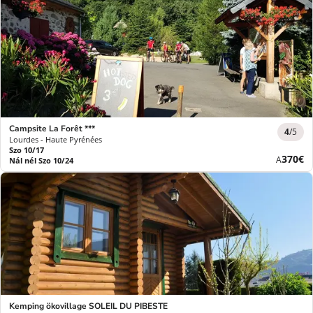
Campsite La Forêt ***
4
/5
Lourdes - Haute Pyrénées
Szo 10/17
Új
370€
A
Nál nél Szo 10/24
ár
Kemping ökovillage SOLEIL DU PIBESTE