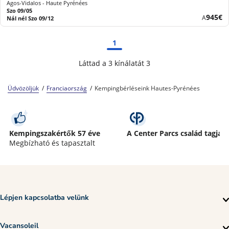
Agos-Vidalos - Haute Pyrénées
Szo 09/05
Új
945€
A
Nál nél Szo 09/12
ár
1
Láttad a 3 kínálatát 3
Üdvözöljük
Franciaország
Kempingbérléseink Hautes-Pyrénées
Kempingszakértők 57 éve
A Center Parcs család tagja
Megbízható és tapasztalt
Lépjen kapcsolatba velünk
Vacansoleil