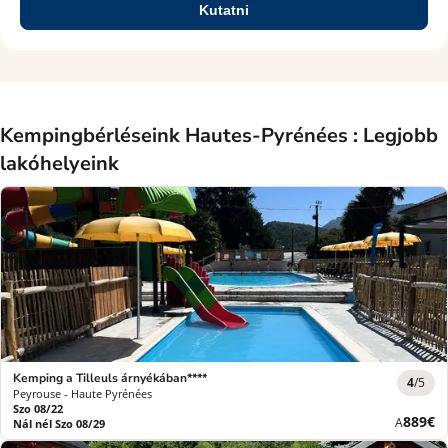
Kutatni
Kempingbérléseink Hautes-Pyrénées : Legjobb
lakóhelyeink
Kemping a Tilleuls árnyékában****
4
/5
Peyrouse - Haute Pyrénées
Szo 08/22
Új
889€
A
Nál nél Szo 08/29
ár