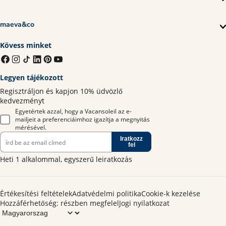
maeva&co
Kövess minket
Legyen tájékozott
Regisztráljon és kapjon 10% üdvözlő
kedvezményt
Egyetértek azzal, hogy a Vacansoleil az e-
mailjeit a preferenciáimhoz igazítja a megnyitás
mérésével.
Iratkozz
fel
Heti 1 alkalommal, egyszerű leiratkozás
Értékesítési feltételek
Adatvédelmi politika
Cookie-k kezelése
Hozzáférhetőség: részben megfelel
Jogi nyilatkozat