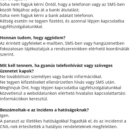
Soha nem fogjuk kérni Öntől, hogy a telefonon vagy az SMS-ben
közölt fiókjához adja át a banki átutalást;
Soha nem fogjuk kérni a bank adatait telefonon.
Kétség esetén ne tegyen fizetést, és azonnal lépjen kapcsolatba
ügyfélszolgálatunkkal.
Honnan tudom, hogy aggódom?
Az érintett ügyfeleket e-mailben, SMS-ben vagy hangüzenetben
fokozatosan tájékoztatjuk a rendszereinkben elérhető koordináták
szerint.
Mit kell tennem, ha gyanús telefonhívást vagy szöveges
üzenetet kapok?
Ne továbbítson személyes vagy banki információkat.
Ne tegyen kifizetéseket ellenőrizetlen hívás vagy SMS után.
Meghívjuk Önt, hogy lépjen kapcsolatba ügyfélszolgálatunkkal
közvetlenül a weboldalunkon elérhető hivatalos kapcsolattartási
információkon keresztül.
Beszámoltak-e az incidens a hatóságoknak?
Igen.
A panaszt az illetékes hatóságokkal fogadták el, és az incidenst a
CNIL-nek értesítették a hatályos rendeleteknek megfelelően.