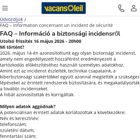
Üdvözöljük
FAQ – Information concernant un incident de sécurité
FAQ – Információ a biztonsági incidensről
Utolsó frissítés 16 május 2026 - 20h00
Mi történt?
2026. május 14-én azonosítottunk egy olyan biztonsági incidenst,
amely nem engedélyezett hozzáférést eredményezett a
tartózkodás előkészítéséhez használt személyes adatokhoz.
Amint ezt az incidenst észlelték, technikai csapataink, a
kiberbiztonsági szakértőkkel együtt azonnal megtették a szükséges
lépéseket az érintett rendszerek biztosítására, és megakadályozták
a további incidenseket.
A hibát azonosították és korrigálták.
Milyen adatok aggódnak?
A potenciálisan érintett adatok korlátozottak a következőkre:
Név és keresztnév;
telefonszám;
születési dátum;
fenntartási szám;