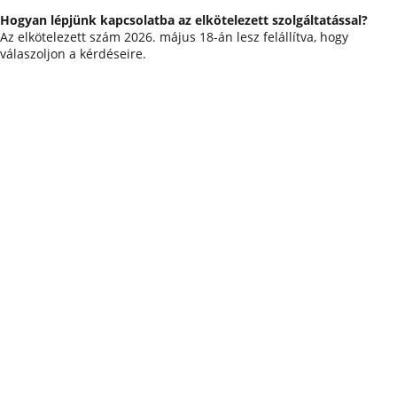
Hogyan lépjünk kapcsolatba az elkötelezett szolgáltatással?
Az elkötelezett szám 2026. május 18-án lesz felállítva, hogy
válaszoljon a kérdéseire.
Kempingszakértők 57 éve
A Center Parcs család tagja
Megbízható és tapasztalt
Lépjen kapcsolatba velünk
Vacansoleil
maeva&co
Kövess minket