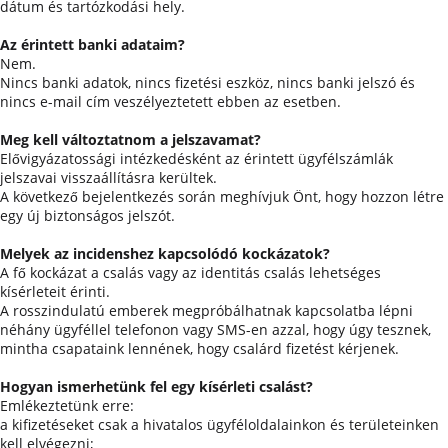
dátum és tartózkodási hely.
Az érintett banki adataim?
Nem.
Nincs banki adatok, nincs fizetési eszköz, nincs banki jelszó és
nincs e-mail cím veszélyeztetett ebben az esetben.
Meg kell változtatnom a jelszavamat?
Elővigyázatossági intézkedésként az érintett ügyfélszámlák
jelszavai visszaállításra kerültek.
A következő bejelentkezés során meghívjuk Önt, hogy hozzon létre
egy új biztonságos jelszót.
Melyek az incidenshez kapcsolódó kockázatok?
A fő kockázat a csalás vagy az identitás csalás lehetséges
kísérleteit érinti.
A rosszindulatú emberek megpróbálhatnak kapcsolatba lépni
néhány ügyféllel telefonon vagy SMS-en azzal, hogy úgy tesznek,
mintha csapataink lennének, hogy csalárd fizetést kérjenek.
Hogyan ismerhetünk fel egy kísérleti csalást?
Emlékeztetünk erre:
a kifizetéseket csak a hivatalos ügyféloldalainkon és területeinken
kell elvégezni;